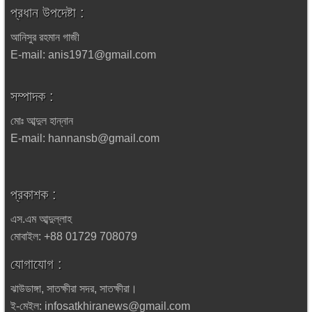
প্রধান উপদেষ্টা :
আনিসুর রহমান গাজী
E-mail: anis1971@gmail.com
সম্পাদক :
মোঃ আব্দুল হান্নান
E-mail: hannansb@gmail.com
প্রকাশক :
এস.এম আব্দুল্লাহ
মোবাইল: +88 01729 708079
যোগাযোগ :
ঝাউডাঙ্গা, সাতক্ষীরা সদর, সাতক্ষীরা।
ই-মেইল: infosatkhiranews@gmail.com