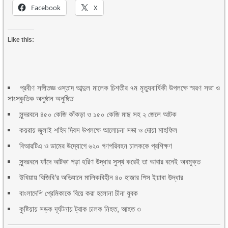
Facebook
X
Like this:
প্রবীণ সঙ্গীতজ্ঞ ওস্তাদ আব্দুল মালেক চিশতীর ৭ম মৃত্যুবার্ষিকী উপলক্ষে স্মরণ সভা ও
সাংস্কৃতিক অনুষ্ঠান অনুষ্ঠিত
সুন্দরবনে ৪৫০ কেজি কাঁকড়া ও ১৫০ কেজি মাছ সহ ২ জেলে আটক
কয়রায় জুলাই শহিদ দিবস উপলক্ষে আলোচনা সভা ও দোয়া মাহফিল
বিআরটিএ ও ডামের উদ্যোগে ৬২০ গণপরিবহন চালককে প্রশিক্ষণ
সুন্দরবনে ফাঁদে আটকা পড়া হরিণ উদ্ধার সুস্থ করেই তা আবার বনেই অবমুক্ত
উখিয়ায় বিজিবি’র অভিযানে মালিকবিহীন ৪০ হাজার পিস ইয়াবা উদ্ধার
বাংলাদেশি প্রেমিকাকে বিয়ে করা হলোনা চীনা যুবক
কুষ্টিয়ায় সড়ক দূর্ঘটনায় ট্রাক চালক নিহত, আহত ৩