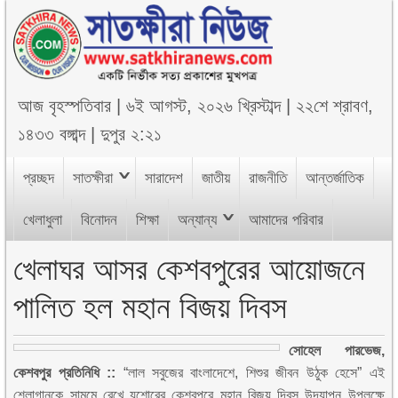
আজ
বৃহস্পতিবার
|
৬ই আগস্ট, ২০২৬ খ্রিস্টাব্দ
|
২২শে শ্রাবণ,
১৪৩৩ বঙ্গাব্দ
|
দুপুর ২:২১
প্রচ্ছদ
সাতক্ষীরা
সারাদেশ
জাতীয়
রাজনীতি
আন্তর্জাতিক
খেলাধুলা
বিনোদন
শিক্ষা
অন্যান্য
আমাদের পরিবার
খেলাঘর আসর কেশবপুরের আয়োজনে
পালিত হল মহান বিজয় দিবস
সোহেল পারভেজ,
কেশবপুর প্রতিনিধি ::
“লাল সবুজের বাংলাদেশে, শিশুর জীবন উঠুক হেসে” এই
শ্লোগানকে সামমে রেখে যশোরের কেশবপুরে মহান বিজয় দিবস উদযাপন উপলক্ষে