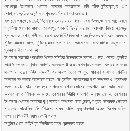
কেশবপুর উপজেলা খেলাঘর আসরের আয়োজনে ছবি আঁকা,মুক্তিযুদ্ধের গল্প
শোনা,সাংস্কৃতিক অনুষ্ঠান ও পুরস্কার বিতরণ করা হয়েছে।
সংগঠনে পক্ষথেকে ১৬ই ডিসেম্বর ২০২৪ মহান বিজয় দিবস উপলক্ষে নানা আয়োজনে
মধ্যদিয়ে সোমবার সাকালে কেশবপুর সরকারি ডিগ্রী কলেজ ক্যাম্পাস বিজয় স্তম্ভে
পুষ্পস্তবক অর্পণ, শহীদের স্মরণে এক মিনিট নিরবতা পালন,শিশুদের ছবি আঁকা,একজন
মুক্তিযোদ্ধার কাছে মুক্তিযুদ্ধের গল্প শোনা, আলোচনা, সাংস্কৃতিক অনুষ্ঠান ও
পুরস্কার বিতরণ করা হয়।
উপজেলা সরকারি প্রাথমিক শিক্ষক সমিতির মিলনায়তনে সকাল ১১ টায় খেলাঘর কেন্দ্রীয়
কমিটির সদস্য ও খুলানা বিভাগীয় সমন্বয়কারী এবং কেশবপুর উপজেলা খেলাঘর আসরের
সভাপতি আব্দুল মজিদ বড়ভাই এর সভাপতিত্বে ও যুগ্ম সাধারণ সম্পাদক রবিউল
আলমের সঞ্চালনায় আলোচনা করেন, সাপ্তাহিক দেশজনতার কথা সম্পাদক ও প্রকাশক
রুহুল আমীন খান, কেশবপুর উপজেলা প্রেসক্লাবের সভাপতি এস আর সাঈদ,
অবসরপ্রাপ্ত শিক্ষক কনক দে, কেশবপুর উদীচী সভাপতি অনুপম মোদক, কেশবপুর
উপজেলা খেলাঘর আসরের যুগ্ম সাধারণ সম্পাদক মানব মন্ডল, দপ্তর সম্পাদক সোহেল
পারভেজ, সাংবাদিক রনি, শিশুদের মধ্যে রোহিত কুন্ডু,রায়হানা আলম, বিশেষ চাহিদা
সম্পান্ন শিশু উইলিয়াম বেপারী প্রমূখ।
অনুষ্ঠান শেষে অতিথিবৃন্দ বিজয়ীদের মাঝে পুরুস্কার করেন।