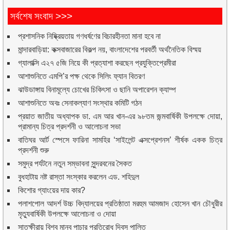
সর্বশেষ সংবাদ >>>
প্রশাসনিক নিষ্ক্রিয়তায় গণধর্ষণের বিচারহীনতা মানা হবে না
মান্দারবাড়িয়া: কক্সবাজারের বিকল্প নয়, বাংলাদেশের পরবর্তী অর্থনৈতিক বিস্ময়
গ্যালাক্সি এ২৭ ৫জি নিয়ে কী প্রত্যাশা করছেন প্রযুক্তিপ্রেমীরা
আশাশুনিতে এমপি’র পক্ষ থেকে সিলিং ফ্যান বিতরণ
ঝাউডাঙ্গায় বিনামূল্যে চোখের চিকিৎসা ও ছানি অপারেশন ক্যাম্প
আশাশুনিতে অবঃ সেনাকল্যাণ সংস্থার কমিটি গঠন
প্রয়াত জাতীয় অধ্যাপক ডা. এম আর খান-এর ৯৮তম জন্মবার্ষিকী উপলক্ষে দোয়া,
প্রামান্য চিত্র প্রদর্শনী ও আলোচনা সভা
বাতিঘর আর্ট স্পেসে ফারিনা সামহির ‘সাইলেন্ট এক্সপ্রেশনস’ শীর্ষক একক চিত্র
প্রদর্শনী শুরু
সমুদ্র পর্যটনে নতুন সম্ভাবনা সুন্দরবনের সৈকত
বুধহাটায় নষ্ট রাস্তা সংস্কার করলেন এড. শহিদুল
কিশোর গ্যাংয়ের দায় কার?
পলাশপোল আদর্শ উচ্চ বিদ্যালয়ের প্রতিষ্ঠাতা মরহুম আমজাদ হোসেন খান চৌধুরীর
মৃত্যুবার্ষিকী উপলক্ষে আলোচনা ও দোয়া
সাতক্ষীরায় বিশ্ব মানব পাচার প্রতিরোধ দিবস পালিত