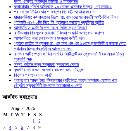
দলীয় ঐক্যের অবস্থান কর্মসূচি ও স্মারকলিপি
কলারোয়ায় পুলিশি অভিযানে ২০ বোতল এসকাফ উদ্ধার, গ্রেফতার ১
প্রশাসনিক নিষ্ক্রিয়তায় গণধর্ষণের বিচারহীনতা মানা হবে না
মান্দারবাড়িয়া: কক্সবাজারের বিকল্প নয়, বাংলাদেশের পরবর্তী অর্থনৈতিক বিস্ময়
গ্যালাক্সি এ২৭ ৫জি নিয়ে কী প্রত্যাশা করছেন প্রযুক্তিপ্রেমীরা
আশাশুনিতে এমপি’র পক্ষ থেকে সিলিং ফ্যান বিতরণ
ঝাউডাঙ্গায় বিনামূল্যে চোখের চিকিৎসা ও ছানি অপারেশন ক্যাম্প
আশাশুনিতে অবঃ সেনাকল্যাণ সংস্থার কমিটি গঠন
প্রয়াত জাতীয় অধ্যাপক ডা. এম আর খান-এর ৯৮তম জন্মবার্ষিকী উপলক্ষে দোয়া,
প্রামান্য চিত্র প্রদর্শনী ও আলোচনা সভা
বাতিঘর আর্ট স্পেসে ফারিনা সামহির ‘সাইলেন্ট এক্সপ্রেশনস’ শীর্ষক একক চিত্র
প্রদর্শনী শুরু
সমুদ্র পর্যটনে নতুন সম্ভাবনা সুন্দরবনের সৈকত
বুধহাটায় নষ্ট রাস্তা সংস্কার করলেন এড. শহিদুল
কিশোর গ্যাংয়ের দায় কার?
পলাশপোল আদর্শ উচ্চ বিদ্যালয়ের প্রতিষ্ঠাতা মরহুম আমজাদ হোসেন খান
চৌধুরীর মৃত্যুবার্ষিকী উপলক্ষে আলোচনা ও দোয়া
আর্কাইভ ক্যালেন্ডার
August 2026
M
T
W
T
F
S
S
1
2
3
4
5
6
7
8
9