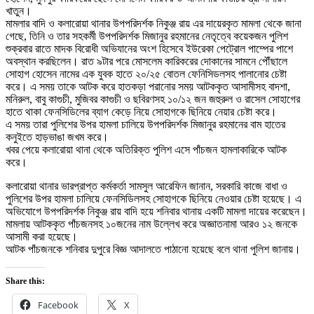
খাতুন।
মামলার বাদি ও কলারোয়া থানার উপপরিদর্শক নিকুঞ্জ রায় এর দায়েরকৃত মামলা থেকে জানা
গেছে, তিনি ও তার সহকর্মী উপপরিদর্শক মিজানুর রহমানের নেতৃত্বে কয়েকজন পুলিশ
শুক্রবার রাতে মাদক বিরোধী অভিযানের অংশ হিসেবে ইউরেকা পেট্রোল পাম্পের পাশে
অবস্থান করছিলেন। রাত ৯টার পরে মোসলেম কারিকরের দোকানের সামনে পৌঁছালে
সোহাগ হোসেন নামের এক যুবক হাতে ২০/২৫ বোতল ফেনিসিডলসহ পালানোর চেষ্টা
করে। এ সময় তাকে আটক করে হাতকড়া পরানোর সময় আটককৃত আসামীসহ বাদশা,
মনিরুল, বাবু কাগুচী, মুজিবর কাগুচী ও ছবিরণসহ ১০/১২ জন জহুরুল ও রাসেল সোহাগের
হাতে থাকা ফেনসিডিলের ব্যাগ কেড়ে নিয়ে সোহাগকে ছিনিয়ে নেয়ার চেষ্টা করে।
এ সময় তারা পুলিশের উপর হামলা চালিয়ে উপপরিদর্শক মিজানুর রহমানের বাম হাতের
কনুইতে হাড়ভাঙা জখম করে।
খবর পেয়ে কলারোয়া থানা থেকে অতিরিক্ত পুলিশ এসে পাঁচজন হামলাকারিকে আটক
করে।
কলারোয়া থানার ভারপ্রাপ্ত কর্মকর্তা সামসুল আরেফিন জানান, সরকারি কাজে বাধা ও
পুলিশের উপর হামলা চালিয়ে ফেনসিডিলসহ সোহাগকে ছিনিয়ে নেওয়ার চেষ্টা হয়েছে। এ
অভিযোগে উপপরিদর্শক নিকুঞ্জ রায় বাদি হয়ে শনিবার থানায় একটি মামলা দায়ের করেছেন।
মামলায় আটককৃত পাঁচজনসহ ১০জনের নাম উল্লেখ করে অজ্ঞাতনামা আরও ১২ জনকে
আসামী করা হয়েছে।
আটক পাঁচজনকে শনিবার দুপুরে বিজ্ঞ আদালতে পাঠানো হয়েছে বলে থানা পুলিশ জানায়।
Share this:
Facebook
X