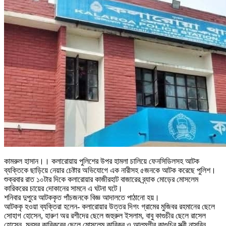
কামরুল হাসান।। কলারোয়ায় পুলিশের উপর হামলা চালিয়ে ফেনসিডিলসহ আটক
ব্যক্তিকে ছাড়িয়ে নেয়ার চেষ্টার অভিযোগে এক নারীসহ ৫জনকে আটক করেছে পুলিশ।
শুক্রবার রাত ১০টার দিকে কলারোয়ার কাজীরহাট বাজারের ব্র্যাক মোড়ের মোসলেম
কারিকরের চায়ের দোকানের সামনে এ ঘটনা ঘটে।
শনিবার দুপুরে আটককৃত পাঁচজনকে বিজ্ঞ আদালতে পাঠানো হয়।
আটককৃ হওয়া ব্যক্তিরা হলেন- কলারোয়ার উত্তর দিগং গ্রামের মুজিবর রহমানের ছেলে
সোহাগ হোসেন, হারুণ অর রশীদের ছেলে জহুরুল ইসলাম, বাবু কাগুচীর ছেলে রাসেল
হোসেন, মুনসুর কারিকরের ছেলে মোসলেম কারিকর ও আলমগীর কাগুচির স্ত্রী নাসরিন