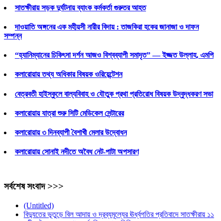
সাতক্ষীরায় সড়ক দুর্ঘটনায় ব্যাংক কর্মকর্তা গুরুতর আহত
দাওয়াতি অঙ্গনের এক মহীয়সী নারীর বিদায় : তাজকিরা হকের জানাজা ও দাফন
সম্পন্ন
“হ্যানিম্যানের চিকিৎসা দর্শন আজও বিশ্বব্যাপী সমাদৃত” — ইজ্জত উল্লাহ, এমপি
কলারোয়ায় তথ্য অধিকার বিষয়ক ওরিয়েন্টেশন
বেত্রবতী হাইস্কুলে বাল্যবিবাহ ও যৌতুক প্রথা প্রতিরোধ বিষয়ক উদ্বুদ্ধকরণ সভা
কলারোয়ায় যাত্রা শুরু সিটি মেডিকেল সেন্টারের
কলারোয়ায় ৩ দিনব্যাপী বৈশাখী মেলার উদ্বোধন
কলারোয়ায় সোনাই নদীতে অবৈধ নেট-পাটা অপসারণ
সর্বশেষ সংবাদ >>>
(Untitled)
বিদ্যুতের ভূতুড়ে বিল আদায় ও দ্রব্যমূল্যের ঊর্ধ্বগতির প্রতিবাদে সাতক্ষীরায় ১১