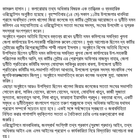
কামরুল হাসান।। কলারোয়ায় তথ্য অধিকার বিষয়ক এক তাত্ত্বিক ও ব্যবহারিক
ওরিয়েন্টেশন অনুষ্ঠিত হয়েছে। বৃহস্পতিবার (১৪ মে) সকাল ১১টায় উপজেলার ধানদিয়া
গ্রামে অবস্থিত বেগম খালেদা জিয়া কলেজে দ্য কার্টার সেন্টারের আয়োজনে ও দুর্নীতি দমন
কমিশন এর সহযোগিতায় এ ওরিয়েন্টেশনে সততা সংঘের সদস্য, সংঘের উপদেষ্টা ও দুপ্রক
সদস্যরা অংশগ্রহণ করেন।
অনুষ্ঠানে প্রধান অতিথি হিসেবে বক্তব্য রাখেন দুর্নীতি দমন কমিশনের সমন্বিত খুলনা
জেলা কার্যালয়ের উপ-সহকারী পরিচালক রুবেল হোসেন। মুখ্য আলোচক ছিলেন দ্য কার্টার
সেন্টারের কান্ট্রি রিপ্রেজেন্টেটিভ শাম্মী লায়লা ইসলাম। অনুষ্ঠানে বিশেষ অতিথি হিসেবে
উপস্থিত ছিলেন দুর্নীতি দমন কমিশনের সমন্বিত খুলনা জেলা কার্যালয়ের উপ-সহকারী
পরিচালক মহসীন আলি, দ্য কার্টার সেন্টার এর প্রোগ্রাম অফিসার নাজমুন নাহার, জেলা
দুর্নীতি প্রতিরোধ কমিটির সদস্য মোহাম্মদ সাকিবুর রহমান বাবলা, উপজেলা দুর্নীতি
প্রতিরোধ কমিটির সহ-সভাপতি লতিফা আখতার, উপজেলা দুপ্রক সদস্য সাংবাদিক শেখ
জুলফিকারুজ্জামান জিল্লু। অনুষ্ঠানে সভাপতিত্ব করেন কলেজ অধ্যক্ষ মুহা. আজমল
করিম।
এছাড়া অনুষ্ঠানে আরও উপস্থিত ছিলেন খালেদা জিয়ার কলেজের সততা সংঘের সভাপতি
সোহেল রানা, সাকিব হোসেন, রাসেল হোসেন, অহনা, মোহসিনা খাতুন, কাজী সুজাতা
সুলতানা, জান্নাতুল আশা, লিমা খাতুন, ফারহানা ইয়াসমিন প্রমুখ। বক্তারা বলেন, একটি
সমৃদ্ধ ও দুর্নীতিমুক্ত বাংলাদেশ গড়তে তরুণ প্রজন্মকে তথ্য অধিকার আইনের যথাযথ
প্রয়োগ সম্পর্কে সচেতন হতে হবে। একই সঙ্গে সর্বক্ষেত্রে স্বচ্ছতা ও জবাবদিহিতা
নিশ্চিত করার পাশাপাশি ব্যক্তিগত সততা ও নৈতিকতা চর্চার ওপর গুরুত্বারোপ করা
জরুরি।
ওরিয়েন্টেশনে মানবাধিকার, জনস্বার্থ সংশ্লিষ্ট তথ্য প্রকাশ (সুরক্ষা প্রদান) আইন, তথ্য
অধিকার আইন এবং এসব আইনের প্রয়োগ ও কার্যকারিতা নিয়ে বিস্তারিত আলোচনা করা
হয়।