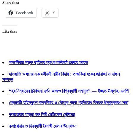
Share this:
Facebook
X
Like this:
সাতক্ষীরায় সড়ক দুর্ঘটনায় ব্যাংক কর্মকর্তা গুরুতর আহত
দাওয়াতি অঙ্গনের এক মহীয়সী নারীর বিদায় : তাজকিরা হকের জানাজা ও দাফন
সম্পন্ন
“হ্যানিম্যানের চিকিৎসা দর্শন আজও বিশ্বব্যাপী সমাদৃত” — ইজ্জত উল্লাহ, এমপি
বেত্রবতী হাইস্কুলে বাল্যবিবাহ ও যৌতুক প্রথা প্রতিরোধ বিষয়ক উদ্বুদ্ধকরণ সভা
কলারোয়ায় যাত্রা শুরু সিটি মেডিকেল সেন্টারের
কলারোয়ায় ৩ দিনব্যাপী বৈশাখী মেলার উদ্বোধন