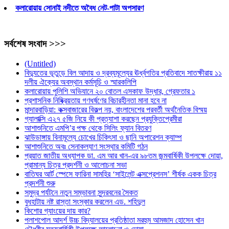
কলারোয়ায় সোনাই নদীতে অবৈধ নেট-পাটা অপসারণ
সর্বশেষ সংবাদ >>>
(Untitled)
বিদ্যুতের ভূতুড়ে বিল আদায় ও দ্রব্যমূল্যের ঊর্ধ্বগতির প্রতিবাদে সাতক্ষীরায় ১১
দলীয় ঐক্যের অবস্থান কর্মসূচি ও স্মারকলিপি
কলারোয়ায় পুলিশি অভিযানে ২০ বোতল এসকাফ উদ্ধার, গ্রেফতার ১
প্রশাসনিক নিষ্ক্রিয়তায় গণধর্ষণের বিচারহীনতা মানা হবে না
মান্দারবাড়িয়া: কক্সবাজারের বিকল্প নয়, বাংলাদেশের পরবর্তী অর্থনৈতিক বিস্ময়
গ্যালাক্সি এ২৭ ৫জি নিয়ে কী প্রত্যাশা করছেন প্রযুক্তিপ্রেমীরা
আশাশুনিতে এমপি’র পক্ষ থেকে সিলিং ফ্যান বিতরণ
ঝাউডাঙ্গায় বিনামূল্যে চোখের চিকিৎসা ও ছানি অপারেশন ক্যাম্প
আশাশুনিতে অবঃ সেনাকল্যাণ সংস্থার কমিটি গঠন
প্রয়াত জাতীয় অধ্যাপক ডা. এম আর খান-এর ৯৮তম জন্মবার্ষিকী উপলক্ষে দোয়া,
প্রামান্য চিত্র প্রদর্শনী ও আলোচনা সভা
বাতিঘর আর্ট স্পেসে ফারিনা সামহির ‘সাইলেন্ট এক্সপ্রেশনস’ শীর্ষক একক চিত্র
প্রদর্শনী শুরু
সমুদ্র পর্যটনে নতুন সম্ভাবনা সুন্দরবনের সৈকত
বুধহাটায় নষ্ট রাস্তা সংস্কার করলেন এড. শহিদুল
কিশোর গ্যাংয়ের দায় কার?
পলাশপোল আদর্শ উচ্চ বিদ্যালয়ের প্রতিষ্ঠাতা মরহুম আমজাদ হোসেন খান