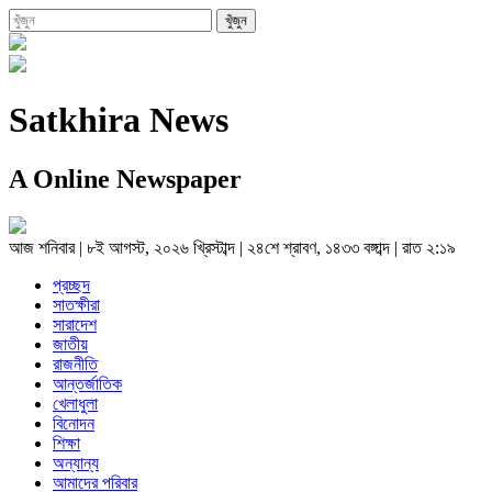
Satkhira News
A Online Newspaper
আজ
শনিবার
|
৮ই আগস্ট, ২০২৬ খ্রিস্টাব্দ
|
২৪শে শ্রাবণ, ১৪৩৩ বঙ্গাব্দ
|
রাত ২:১৯
প্রচ্ছদ
সাতক্ষীরা
সারাদেশ
জাতীয়
রাজনীতি
আন্তর্জাতিক
খেলাধুলা
বিনোদন
শিক্ষা
অন্যান্য
আমাদের পরিবার