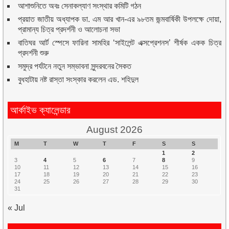
আশাশুনিতে অবঃ সেনাকল্যাণ সংস্থার কমিটি গঠন
প্রয়াত জাতীয় অধ্যাপক ডা. এম আর খান-এর ৯৮তম জন্মবার্ষিকী উপলক্ষে দোয়া,
প্রামান্য চিত্র প্রদর্শনী ও আলোচনা সভা
বাতিঘর আর্ট স্পেসে ফারিনা সামহির ‘সাইলেন্ট এক্সপ্রেশনস’ শীর্ষক একক চিত্র
প্রদর্শনী শুরু
সমুদ্র পর্যটনে নতুন সম্ভাবনা সুন্দরবনের সৈকত
বুধহাটায় নষ্ট রাস্তা সংস্কার করলেন এড. শহিদুল
আর্কাইভ ক্যালেন্ডার
August 2026
M
T
W
T
F
S
S
1
2
3
4
5
6
7
8
9
10
11
12
13
14
15
16
17
18
19
20
21
22
23
24
25
26
27
28
29
30
31
« Jul