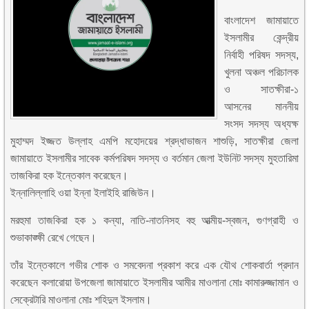
বাংলাদেশ জামায়াতে
ইসলামীর কেন্দ্রীয়
নির্বাহী পরিষদ সদস্য,
খুলনা অঞ্চল পরিচালক
ও সাতক্ষীরা-১
আসনের মাননীয়
সংসদ সদস্য অধ্যক্ষ
মুহাম্মদ ইজ্জত উল্লাহ এমপি মহোদয়ের শ্রদ্ধাভাজন শাশুড়ি, সাতক্ষীরা জেলা
জামায়াতে ইসলামীর সাবেক কর্মপরিষদ সদস্য ও বর্তমান জেলা ইউনিট সদস্য মুহতারিমা
তাজকিরা হক ইন্তেকাল করেছেন।
ইন্নালিল্লাহি ওয়া ইন্না ইলাইহি রাজিউন।
মরহুমা তাজকিরা হক ১ কন্যা, নাতি-নাতনিসহ বহু আত্মীয়-স্বজন, গুণগ্রাহী ও
শুভাকাঙ্ক্ষী রেখে গেছেন।
তাঁর ইন্তেকালে গভীর শোক ও সমবেদনা প্রকাশ করে এক যৌথ শোকবার্তা প্রদান
করেছেন কলারোয়া উপজেলা জামায়াতে ইসলামীর আমীর মাওলানা মোঃ কামারুজ্জামান ও
সেক্রেটারি মাওলানা মোঃ শহিদুল ইসলাম।