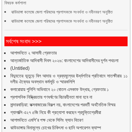
বিষয়ক কর্মশালা
ঝাউডাঙ্গা কলেজে জেলা পরিষদের প্রশাসককে সংবর্ধনা ও নবীনবরণ অনুষ্ঠিত
ঝাউডাঙ্গা কলেজে জেলা পরিষদের প্রশাসককে সংবর্ধনা ও নবীনবরণ অনুষ্ঠিত
সর্বশেষ সংবাদ >>>
আশাশুনিতে ২ আসামী গ্রেফতার
আন্তর্জাতিক আদিবাসী দিবস ২০২৬: বাংলাদেশের আদিবাসীদের দূর্গম পথচলা
(Untitled)
বিদ্যুতের ভূতুড়ে বিল আদায় ও দ্রব্যমূল্যের ঊর্ধ্বগতির প্রতিবাদে সাতক্ষীরায় ১১
দলীয় ঐক্যের অবস্থান কর্মসূচি ও স্মারকলিপি
কলারোয়ায় পুলিশি অভিযানে ২০ বোতল এসকাফ উদ্ধার, গ্রেফতার ১
প্রশাসনিক নিষ্ক্রিয়তায় গণধর্ষণের বিচারহীনতা মানা হবে না
মান্দারবাড়িয়া: কক্সবাজারের বিকল্প নয়, বাংলাদেশের পরবর্তী অর্থনৈতিক বিস্ময়
গ্যালাক্সি এ২৭ ৫জি নিয়ে কী প্রত্যাশা করছেন প্রযুক্তিপ্রেমীরা
আশাশুনিতে এমপি’র পক্ষ থেকে সিলিং ফ্যান বিতরণ
ঝাউডাঙ্গায় বিনামূল্যে চোখের চিকিৎসা ও ছানি অপারেশন ক্যাম্প