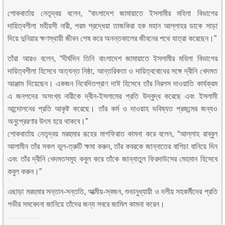
শোকবার্তায় নেতৃদ্বয় বলেন, “বাংলাদেশ জামায়াতে ইসলামীর মহিলা বিভাগের
দায়িত্বশীলা মহীয়সী নারী, পরম শ্রদ্ধেয়া তাজকিরা হক মহান আল্লাহর ডাকে সাড়া
দিয়ে দুনিয়ার ক্ষণস্থায়ী জীবন শেষ করে অনন্তকালের জীবনের পথে যাত্রা করেছেন।”
তাঁরা আরও বলেন, “দীর্ঘদিন তিনি বাংলাদেশ জামায়াতে ইসলামীর মহিলা বিভাগের
দায়িত্বশীলা হিসেবে অত্যন্ত নিষ্ঠা, আন্তরিকতা ও দায়িত্ববোধের সঙ্গে দ্বীনি খেদমত
আঞ্জাম দিয়েছেন। একজন নিবেদিতপ্রাণ দাঈ হিসেবে তাঁর নিরলস দাওয়াতি কার্যক্রম
এ জনপদের অসংখ্য নারীকে দ্বীন-ইসলামের প্রতি উদ্বুদ্ধ করেছে এবং ইসলামী
আন্দোলনের প্রতি আকৃষ্ট করেছে। তাঁর কর্ম ও দাওয়াহ ভবিষ্যত প্রজন্মের জন্যও
অনুপ্রেরণার উৎস হয়ে থাকবে।”
শোকবার্তায় নেতৃদ্বয় মরহুমার রূহের মাগফিরাত কামনা করে বলেন, “আল্লাহ রাব্বুল
আলামীন তাঁর সকল ভুল-ত্রুটি ক্ষমা করুন, তাঁর কবরকে জান্নাতের বাগিচা বানিয়ে দিন
এবং তাঁর দ্বীনি খেদমতসমূহ কবুল করে তাঁকে জান্নাতুল ফিরদাউসের মেহমান হিসেবে
কবুল করুন।”
এছাড়া মরহুমার সন্তান-সন্ততি, আত্মীয়-স্বজন, শুভানুধ্যায়ী ও দলীয় সহকর্মীদের প্রতি
গভীর সমবেদনা জানিয়ে তাঁদের জন্য সবরে জামিল কামনা করেন।