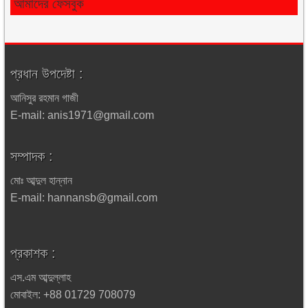
আমাদের ফেসবুক
প্রধান উপদেষ্টা :
আনিসুর রহমান গাজী
E-mail: anis1971@gmail.com
সম্পাদক :
মোঃ আব্দুল হান্নান
E-mail: hannansb@gmail.com
প্রকাশক :
এস.এম আব্দুল্লাহ
মোবাইল: +88 01729 708079