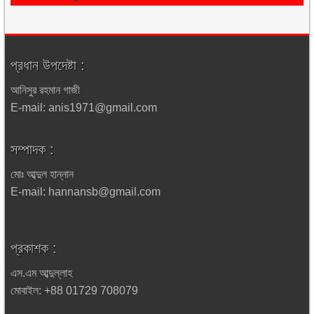
প্রধান উপদেষ্টা :
আনিসুর রহমান গাজী
E-mail: anis1971@gmail.com
সম্পাদক :
মোঃ আব্দুল হান্নান
E-mail: hannansb@gmail.com
প্রকাশক :
এস.এম আব্দুল্লাহ
মোবাইল: +88 01729 708079