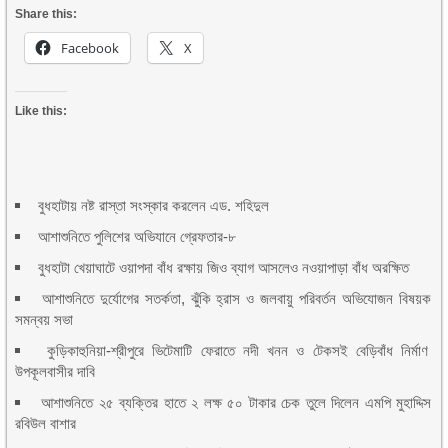
Share this:
Facebook
X
Like this:
বুধহাটায় নষ্ট রাস্তা সংস্কার করলেন এড. শহিদুল
আশাশুনিতে পুলিশের অভিযানে গ্রেফতার-৮
বুধহাটা খেয়াঘাটে ওয়াপদা বাঁধ রক্ষায় জিও ব্যাগ আসলেও নওয়াপাড়া বাঁধ অরক্ষিত
আশাশুনিতে দুর্যোগের সতর্কতা, ঝুঁকি হ্রাস ও জলবায়ু পরিবর্তন অভিযোজন বিষয়ক
সমন্বয় সভা
কুড়িকাহুনিয়া-শ্রীপুরে ভিটেমাটি ফেরাতে নদী খনন ও টেকসই বেড়িবাঁধ নির্মাণ
উপকূলবাসীর দাবি
আশাশুনিতে ২৫ ব্যক্তির হাতে ২ লক্ষ ৫০ টাকার চেক তুলে দিলেন এমপি মুহাদ্দিস
রবিউল বাশার