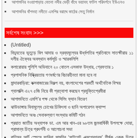
আশাশুনির নওয়াপাড়ায় বেতনা নদীর ভেড়ী বাঁধে ভয়াবহ ফাটল পরিদর্শনে ইউএনও
আশাশুনির বাঁশদহা নদীতে এমপির বরাদ্দে কাঠের সেতু নির্মান
সর্বশেষ সংবাদ >>>
(Untitled)
বিদ্যুতের ভূতুড়ে বিল আদায় ও দ্রব্যমূল্যের ঊর্ধ্বগতির প্রতিবাদে সাতক্ষীরায় ১১
দলীয় ঐক্যের অবস্থান কর্মসূচি ও স্মারকলিপি
কলারোয়ায় পুলিশি অভিযানে ২০ বোতল এসকাফ উদ্ধার, গ্রেফতার ১
প্রশাসনিক নিষ্ক্রিয়তায় গণধর্ষণের বিচারহীনতা মানা হবে না
মান্দারবাড়িয়া: কক্সবাজারের বিকল্প নয়, বাংলাদেশের পরবর্তী অর্থনৈতিক বিস্ময়
গ্যালাক্সি এ২৭ ৫জি নিয়ে কী প্রত্যাশা করছেন প্রযুক্তিপ্রেমীরা
আশাশুনিতে এমপি’র পক্ষ থেকে সিলিং ফ্যান বিতরণ
ঝাউডাঙ্গায় বিনামূল্যে চোখের চিকিৎসা ও ছানি অপারেশন ক্যাম্প
আশাশুনিতে অবঃ সেনাকল্যাণ সংস্থার কমিটি গঠন
প্রয়াত জাতীয় অধ্যাপক ডা. এম আর খান-এর ৯৮তম জন্মবার্ষিকী উপলক্ষে দোয়া,
প্রামান্য চিত্র প্রদর্শনী ও আলোচনা সভা
বাতিঘর আর্ট স্পেসে ফারিনা সামহির ‘সাইলেন্ট এক্সপ্রেশনস’ শীর্ষক একক চিত্র