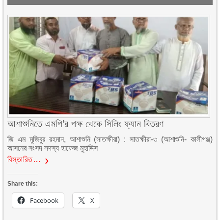
আশাশুনিতে এমপি’র পক্ষ থেকে সিলিং ফ্যান বিতরণ
জি এম মুজিবুর রহমান, আশাশুনি (সাতক্ষীরা) : সাতক্ষীরা-৩ (আশাশুনি- কালীগঞ্জ)
আসনের সংসদ সদস্য হাফেজ মুহাদ্দিস
বিস্তারিত…
Share this:
Facebook
X