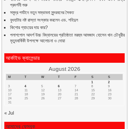
প্রদর্শনী শুরু
সমুদ্র পর্যটনে নতুন সম্ভাবনা সুন্দরবনের সৈকত
বুধহাটায় নষ্ট রাস্তা সংস্কার করলেন এড. শহিদুল
কিশোর গ্যাংয়ের দায় কার?
পলাশপোল আদর্শ উচ্চ বিদ্যালয়ের প্রতিষ্ঠাতা মরহুম আমজাদ হোসেন খান চৌধুরীর
মৃত্যুবার্ষিকী উপলক্ষে আলোচনা ও দোয়া
আর্কাইভ ক্যালেন্ডার
August 2026
M
T
W
T
F
S
S
1
2
3
4
5
6
7
8
9
10
11
12
13
14
15
16
17
18
19
20
21
22
23
24
25
26
27
28
29
30
31
« Jul
আমাদের ফেসবুক