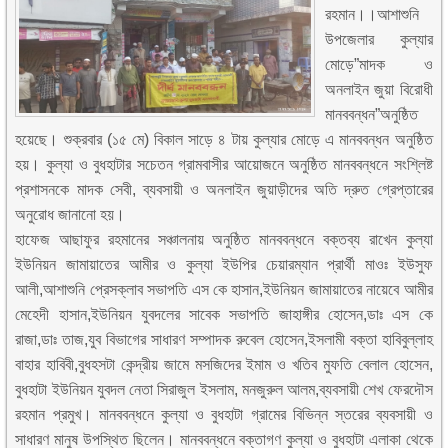
রহমান।।আশাশুনি
উপজেলার কুল্যার
মোড়ে”মাদক ও
অনলাইন জুয়া বিরোধী
মানববন্ধন”অনুষ্ঠিত
হয়েছে। শুক্রবার (১৫ মে) বিকাল সাড়ে ৪ টায় কুল্যার মোড়ে এ মানববন্ধন অনুষ্ঠিত
হয়। কুল্যা ও বুধহাটার সচেতন গ্রামবাসীর আয়োজনে অনুষ্ঠিত মানববন্ধনে সংশ্লিষ্ট
প্রশাসনকে মাদক সেবী, ব্যবসায়ী ও অনলাইন জুয়াড়ীদের অতি দ্রুত গ্রেপ্তারের
অনুরোধ জানানো হয়।
হাফেজ আছাফুর রহমানের সঞ্চালনায় অনুষ্ঠিত মানববন্ধনে বক্তব্য রাখেন কুল্যা
ইউনিয়ন জামায়াতের আমীর ও কুল্যা ইউপির চেয়ারম্যান প্রার্থী মাওঃ ইউসুফ
আলী,আশাশুনি প্রেসক্লাব সভাপতি এস কে হাসান,ইউনিয়ন জামায়াতের নায়েবে আমীর
মেহেদী হাসান,ইউনিয়ন যুবদলের সাবেক সভাপতি জাহাঙ্গীর হোসেন,ডাঃ এস কে
রাজা,ডাঃ তাজ,যুব বিভাগের সাধারণ সম্পাদক রুবেল হোসেন,ইসলামী বক্তা হাবিবুল্লাহ
বাহার হাবিবী,বুধহসটা কেন্দ্রীয় জামে মসজিদের ইমাম ও খতিব মুফতি বেলাল হোসেন,
বুধহাটা ইউনিয়ন যুবদল নেতা সিরাজুল ইসলাম, মনজুরুল আলম,ব্যবসায়ী শেখ ফেরদৌস
রহমান প্রমুখ। মানববন্ধনে কুল্যা ও বুধহাটা গ্রামের বিভিন্ন স্তরের ব্যবসায়ী ও
সাধারণ মানুষ উপস্থিত ছিলেন। মানববন্ধনে বক্তাগণ কুল্যা ও বুধহাটা এলাকা থেকে