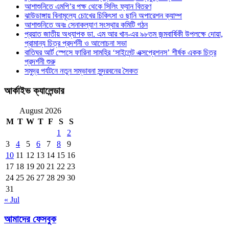
আশাশুনিতে এমপি’র পক্ষ থেকে সিলিং ফ্যান বিতরণ
ঝাউডাঙ্গায় বিনামূল্যে চোখের চিকিৎসা ও ছানি অপারেশন ক্যাম্প
আশাশুনিতে অবঃ সেনাকল্যাণ সংস্থার কমিটি গঠন
প্রয়াত জাতীয় অধ্যাপক ডা. এম আর খান-এর ৯৮তম জন্মবার্ষিকী উপলক্ষে দোয়া,
প্রামান্য চিত্র প্রদর্শনী ও আলোচনা সভা
বাতিঘর আর্ট স্পেসে ফারিনা সামহির ‘সাইলেন্ট এক্সপ্রেশনস’ শীর্ষক একক চিত্র
প্রদর্শনী শুরু
সমুদ্র পর্যটনে নতুন সম্ভাবনা সুন্দরবনের সৈকত
আর্কাইভ ক্যালেন্ডার
August 2026
M
T
W
T
F
S
S
1
2
3
4
5
6
7
8
9
10
11
12
13
14
15
16
17
18
19
20
21
22
23
24
25
26
27
28
29
30
31
« Jul
আমাদের ফেসবুক