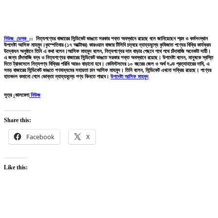
নিউজ ডেস্ক
:: নিত্যপণ্যের বাজারের সিন্ডিকেট ভাঙতে সরকার শক্ত অবস্থানে রয়েছে বলে জানিয়েছেন শ্রম ও কর্মসংস্থান
উপদেষ্টা আসিফ মাহমুদ।বৃহস্পতিবার (১৭ অক্টোবর) কারওয়ান বাজার টিসিবি চত্বরে ন্যায্যমূল্যে কৃষিজাত পণ্যের বিক্রি কার্যক্রম
উদ্বোধন অনুষ্ঠানে তিনি এ কথা বলেন।আসিফ মাহমুদ বলেন, নিত্যপণ্যের দাম বাড়ার পেছনে পথে পথে চাঁদাবাজি অনেকটা দায়ী।
এ জন্য চাঁদাবাজি বন্ধ ও নিত্যপণ্যের বাজারের সিন্ডিকেট ভাঙতে সরকার শক্ত অবস্থানে রয়েছে। উপদেষ্টা বলেন, মানুষকে স্বস্তি
দিতে ট্রাকসেলে নিত্যপণ্য বিক্রির পরিধি আরও বাড়ানো হবে। কেমিস্টসদের ১০ বছরের জেল ও অর্থ দণ্ড প্রত্যাহারের দাবি, এ
সময় বাজারের সিন্ডিকেট ভাঙতে গণমাধ্যমের সহায়তা চান আসিফ মাহমুদ। তিনি বলেন, সিন্ডিকেট এখনো সক্রিয় রয়েছে। পণ্যের
হাতবদল কমানো গেলে ভোক্তা ন্যায্যমূল্যে পণ্য কিনতে পারবে।
উপদেষ্টা আসিফ মাহমুদ
সূত্র
:
কালবেলা
নিউজ
Share this:
Facebook
X
Like this: