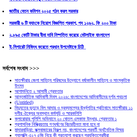
জাতীয় বেতন কমিশন ২০২৫ গঠন করল সরকার
সরকারী ৬ টি ব্যাংকে নিয়োগ বিজ্ঞপ্তি প্রকাশ, পদ ১২৬২, ফি ২০০ টাকা
২,৮৯৫ কোটি টাকার বীমা দাবি নিষ্পত্তি করেছে মেটলাইফ বাংলাদেশ
ই-সিগারেট নিষিদ্ধ করেতে প্রধান উপদেষ্টাকে চিঠি
সর্বশেষ সংবাদ >>>
সাতক্ষীরায় জেলা সাহিত্য পরিষদের উদ্যোগে বর্ষাকালীন সাহিত্য ও সাংস্কৃতিক
উৎসব
আশাশুনিতে ২ আসামী গ্রেফতার
আন্তর্জাতিক আদিবাসী দিবস ২০২৬: বাংলাদেশের আদিবাসীদের দূর্গম পথচলা
(Untitled)
বিদ্যুতের ভূতুড়ে বিল আদায় ও দ্রব্যমূল্যের ঊর্ধ্বগতির প্রতিবাদে সাতক্ষীরায় ১১
দলীয় ঐক্যের অবস্থান কর্মসূচি ও স্মারকলিপি
কলারোয়ায় পুলিশি অভিযানে ২০ বোতল এসকাফ উদ্ধার, গ্রেফতার ১
প্রশাসনিক নিষ্ক্রিয়তায় গণধর্ষণের বিচারহীনতা মানা হবে না
মান্দারবাড়িয়া: কক্সবাজারের বিকল্প নয়, বাংলাদেশের পরবর্তী অর্থনৈতিক বিস্ময়
গ্যালাক্সি এ২৭ ৫জি নিয়ে কী প্রত্যাশা করছেন প্রযুক্তিপ্রেমীরা