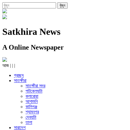
Satkhira News
A Online Newspaper
আজ
|
|
|
প্রচ্ছদ
সাতক্ষীরা
সাতক্ষীরা সদর
পাটকেলঘাটা
কলারোয়া
আশাশুনি
কালিগঞ্জ
শ্যামনগর
দেবহাটা
তালা
সারাদেশ