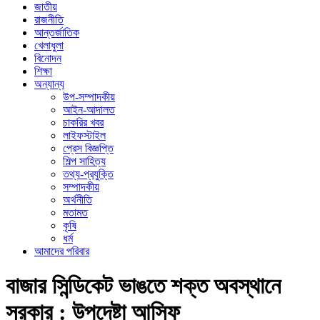
জাতীয়
রাজনীতি
আন্তর্জাতিক
খেলাধুলা
বিনোদন
শিক্ষা
অন্যান্য
উপ-সম্পাদকীয়
আইন-আদালত
চাকরির খবর
লাইফস্টাইল
প্রেস বিজ্ঞপ্তি
শিল্প সাহিত্য
তথ্য-প্রযুক্তি
সম্পাদকীয়
অর্থনীতি
মতামত
কৃষি
ধর্ম
আমাদের পরিবার
বাজার সিন্ডিকেট ভাঙতে শক্ত অবস্থানে
সরকার : উপদেষ্টা আসিফ