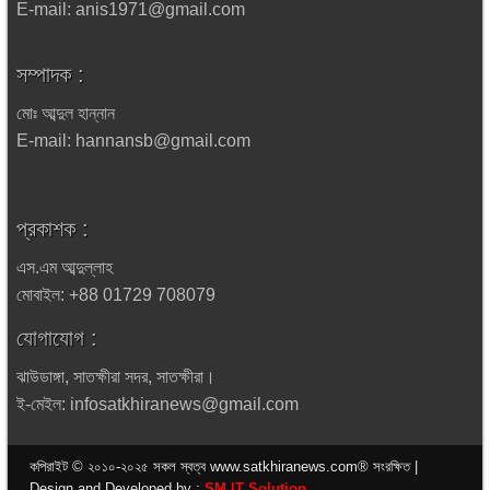
E-mail: anis1971@gmail.com
সম্পাদক :
মোঃ আব্দুল হান্নান
E-mail: hannansb@gmail.com
প্রকাশক :
এস.এম আব্দুল্লাহ
মোবাইল: +88 01729 708079
যোগাযোগ :
ঝাউডাঙ্গা, সাতক্ষীরা সদর, সাতক্ষীরা।
ই-মেইল: infosatkhiranews@gmail.com
কপিরাইট © ২০১০-২০২৫ সকল স্বত্ব www.satkhiranews.com® সংরক্ষিত |
Design and Developed by :
SM IT Solution