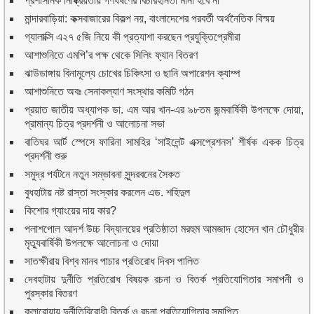
প্রশাসনিক নিষ্ক্রিয়তায় গণধর্ষণের বিচারহীনতা মানা হবে না
মান্দারবাড়িয়া: কক্সবাজারের বিকল্প নয়, বাংলাদেশের পরবর্তী অর্থনৈতিক বিস্ময়
গ্যালাক্সি এ২৭ ৫জি নিয়ে কী প্রত্যাশা করছেন প্রযুক্তিপ্রেমীরা
আশাশুনিতে এমপি’র পক্ষ থেকে সিলিং ফ্যান বিতরণ
ঝাউডাঙ্গায় বিনামূল্যে চোখের চিকিৎসা ও ছানি অপারেশন ক্যাম্প
আশাশুনিতে অবঃ সেনাকল্যাণ সংস্থার কমিটি গঠন
প্রয়াত জাতীয় অধ্যাপক ডা. এম আর খান-এর ৯৮তম জন্মবার্ষিকী উপলক্ষে দোয়া,
প্রামান্য চিত্র প্রদর্শনী ও আলোচনা সভা
বাতিঘর আর্ট স্পেসে ফারিনা সামহির ‘সাইলেন্ট এক্সপ্রেশনস’ শীর্ষক একক চিত্র
প্রদর্শনী শুরু
সমুদ্র পর্যটনে নতুন সম্ভাবনা সুন্দরবনের সৈকত
বুধহাটায় নষ্ট রাস্তা সংস্কার করলেন এড. শহিদুল
কিশোর গ্যাংয়ের দায় কার?
পলাশপোল আদর্শ উচ্চ বিদ্যালয়ের প্রতিষ্ঠাতা মরহুম আমজাদ হোসেন খান চৌধুরীর
মৃত্যুবার্ষিকী উপলক্ষে আলোচনা ও দোয়া
সাতক্ষীরায় বিশ্ব মানব পাচার প্রতিরোধ দিবস পালিত
দেবহাটায় দুর্নীতি প্রতিরোধ বিষয়ক রচনা ও বিতর্ক প্রতিযোগিতার সমাপনী ও
পুরস্কার বিতরণ
কলারোয়ায় দুর্নীতিবিরোধী বিতর্ক ও রচনা প্রতিযোগিতার সমাপ্তি