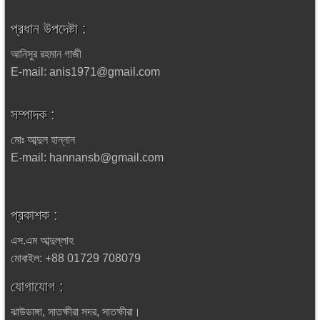
প্রধান উপদেষ্টা :
আনিসুর রহমান গাজী
E-mail: anis1971@gmail.com
সম্পাদক :
মোঃ আব্দুল হান্নান
E-mail: hannansb@gmail.com
প্রকাশক :
এস.এম আব্দুল্লাহ
মোবাইল: +88 01729 708079
যোগাযোগ :
ঝাউডাঙ্গা, সাতক্ষীরা সদর, সাতক্ষীরা।