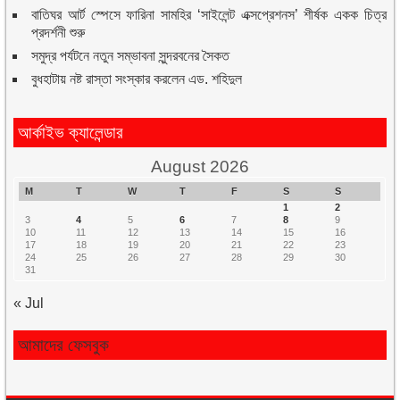
বাতিঘর আর্ট স্পেসে ফারিনা সামহির ‘সাইলেন্ট এক্সপ্রেশনস’ শীর্ষক একক চিত্র
প্রদর্শনী শুরু
সমুদ্র পর্যটনে নতুন সম্ভাবনা সুন্দরবনের সৈকত
বুধহাটায় নষ্ট রাস্তা সংস্কার করলেন এড. শহিদুল
আর্কাইভ ক্যালেন্ডার
August 2026
M
T
W
T
F
S
S
1
2
3
4
5
6
7
8
9
10
11
12
13
14
15
16
17
18
19
20
21
22
23
24
25
26
27
28
29
30
31
« Jul
আমাদের ফেসবুক