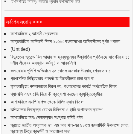
ই-সিগারেট নিষিদ্ধ করেতে প্রধান উপদেষ্টাকে চিঠি
সর্বশেষ সংবাদ >>>
আশাশুনিতে ২ আসামী গ্রেফতার
আন্তর্জাতিক আদিবাসী দিবস ২০২৬: বাংলাদেশের আদিবাসীদের দূর্গম পথচলা
(Untitled)
বিদ্যুতের ভূতুড়ে বিল আদায় ও দ্রব্যমূল্যের ঊর্ধ্বগতির প্রতিবাদে সাতক্ষীরায় ১১
দলীয় ঐক্যের অবস্থান কর্মসূচি ও স্মারকলিপি
কলারোয়ায় পুলিশি অভিযানে ২০ বোতল এসকাফ উদ্ধার, গ্রেফতার ১
প্রশাসনিক নিষ্ক্রিয়তায় গণধর্ষণের বিচারহীনতা মানা হবে না
মান্দারবাড়িয়া: কক্সবাজারের বিকল্প নয়, বাংলাদেশের পরবর্তী অর্থনৈতিক বিস্ময়
গ্যালাক্সি এ২৭ ৫জি নিয়ে কী প্রত্যাশা করছেন প্রযুক্তিপ্রেমীরা
আশাশুনিতে এমপি’র পক্ষ থেকে সিলিং ফ্যান বিতরণ
ঝাউডাঙ্গায় বিনামূল্যে চোখের চিকিৎসা ও ছানি অপারেশন ক্যাম্প
আশাশুনিতে অবঃ সেনাকল্যাণ সংস্থার কমিটি গঠন
প্রয়াত জাতীয় অধ্যাপক ডা. এম আর খান-এর ৯৮তম জন্মবার্ষিকী উপলক্ষে দোয়া,
প্রামান্য চিত্র প্রদর্শনী ও আলোচনা সভা