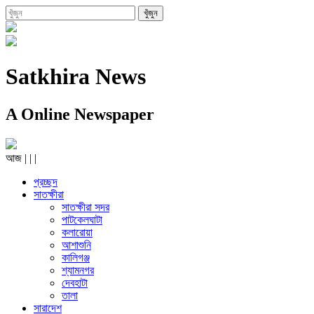
Satkhira News
A Online Newspaper
আজ
|
|
|
প্রচ্ছদ
সাতক্ষীরা
সাতক্ষীরা সদর
পাটকেলঘাটা
কলারোয়া
আশাশুনি
কালিগঞ্জ
শ্যামনগর
দেবহাটা
তালা
সারাদেশ