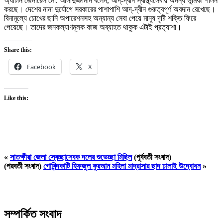
অ্যাটর্নি জেনারেল মো. আসাদুজ্জামান বলেন, আদ্-দ্বীন স্বাস্থ্যসেবায় অনন্য ভূমিকা পালন
করছে। দেশের নানা দুর্যোগে সরকারের পাশাপাশি আদ্-দ্বীন গুরুত্বপূর্ণ অবদান রেখেছে।
বিনামূল্যে চোখের ছানি অপারেশনসহ অন্যান্য সেবা পেয়ে মানুষ দৃষ্টি শক্তি ফিরে
পেয়েছে। তাদের জনকল্যাণমূলক কাজ অব্যাহত থাকুক এটাই প্রত্যাশা।
Share this:
Facebook
X
Like this:
«
সাতক্ষীরা জেলা স্বেচ্ছাসেবক দলের শুভেচ্ছা মিছিল
(পূর্ববর্তী সংবাদ)
(পরবর্তী সংবাদ)
গোবিন্দকাটি হিফজুল কুরআন মহিলা মাদ্রাসার ছাদ ঢালাই উদ্বোধন
»
সম্পর্কিত সংবাদ