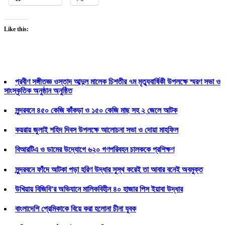
Like this:
প্রবীণ সঙ্গীতজ্ঞ ওস্তাদ আব্দুল মালেক চিশতীর ৭ম মৃত্যুবার্ষিকী উপলক্ষে স্মরণ সভা ও
সাংস্কৃতিক অনুষ্ঠান অনুষ্ঠিত
সুন্দরবনে ৪৫০ কেজি কাঁকড়া ও ১৫০ কেজি মাছ সহ ২ জেলে আটক
কয়রায় জুলাই শহিদ দিবস উপলক্ষে আলোচনা সভা ও দোয়া মাহফিল
বিআরটিএ ও ডামের উদ্যোগে ৬২০ গণপরিবহন চালককে প্রশিক্ষণ
সুন্দরবনে ফাঁদে আটকা পড়া হরিণ উদ্ধার সুস্থ করেই তা আবার বনেই অবমুক্ত
উখিয়ায় বিজিবি’র অভিযানে মালিকবিহীন ৪০ হাজার পিস ইয়াবা উদ্ধার
বাংলাদেশি প্রেমিকাকে বিয়ে করা হলোনা চীনা যুবক