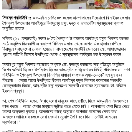
নিজস্ব প্রতিনিধি ::
আদ্-দ্বীন মেডিকেল কলেজ হাসপাতালের উদ্যোগে ঝিনাইদহ জেলার
শৈলকুপা উপজেলার আবাইপুরে বিনামূল্যে চক্ষু, দন্ত ও ডায়াবেটিস স্বাস্থ্যসেবা ক্যাম্প
অনুষ্ঠিত হয়েছে।
শনিবার (২২ ফেব্রুয়ারি) সকাল ৮ টায় শৈলকুপা উপজেলার আবাইপুর যমুনা শিকদার কলেজ
মাঠে অনুষ্ঠিত দিনব্যাপী এ ক্যাম্পে বিভিন্ন এলাকা থেকে আগত এক হাজার রোগীকে
বিনামূলে স্বাস্থ্যসেবা দেওয়া হয়েছে। বাংলাদেশের অ্যাটর্নি জেনারেল মো. আসাদুজ্জামান
প্রধান অতিথি হিসেবে উপস্থিত থেকে এ স্বাস্থ্যসেবা কার্যক্রম শুভ উদ্বোধন করেন।
আবাইপুর যমুনা শিকদার কলেজের অধ্যক্ষ মো. ফজলুর রহমানের সভাপতিত্বে অনুষ্ঠানে
বিশেষ অতিথি হিসেবে উপস্থিত ছিলেন আদ্-দ্বীন ফাউন্ডেশনের নির্বাহী পরিচালক ডা. শেখ
মহিউদ্দিন ও শৈলকুপা উপজেলা বিএনপির সাধারণ সম্পাদক এ্যাডভোকেট হুমায়ুন বাবর
ফিরোজ। এসময় আরো উপস্থিত ছিলেন আবাইপুর যমুনা শিকদার কলেজের সভাপতি
রোকনুজ্জামান রিয়াজ, আদ্-দ্বীন চক্ষু প্রকল্পের সহকারী জেনারেল ম্যানেজার মো. রবিউল
ইসলাম প্রমূখ।
ডা. শেখ মহিউদ্দিন বলেন, ‘স্বাস্থ্যসেবা মানুষের কাছে পৌঁছে দিতে আদ্-দ্বীন নিরলসভাবে
কাজ করছে। আমরা সেবার মাধ্যমে স্রষ্টার কাছে যেতে চাই। আপনাদের সেবা দিতে পেরে
আমরা অত্যন্ত কৃতজ্ঞ। আপনাদের কাছে অনুরোধ আপনারা আমাদের সেবার কথা
অন্যদের জানিয়ে সকলকে সেবা নেওয়ার সুযোগ তৈরি করে দিন। সেটাই আমাদের
স্বার্থকতা।’