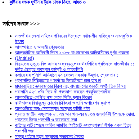
কুষ্টিয়ায় সড়ক দূর্ঘটনায় ট্রাক চালক নিহত, আহত ৩
সর্বশেষ সংবাদ >>>
সাতক্ষীরায় জেলা সাহিত্য পরিষদের উদ্যোগে বর্ষাকালীন সাহিত্য ও সাংস্কৃতিক
উৎসব
আশাশুনিতে ২ আসামী গ্রেফতার
আন্তর্জাতিক আদিবাসী দিবস ২০২৬: বাংলাদেশের আদিবাসীদের দূর্গম পথচলা
(Untitled)
বিদ্যুতের ভূতুড়ে বিল আদায় ও দ্রব্যমূল্যের ঊর্ধ্বগতির প্রতিবাদে সাতক্ষীরায় ১১
দলীয় ঐক্যের অবস্থান কর্মসূচি ও স্মারকলিপি
কলারোয়ায় পুলিশি অভিযানে ২০ বোতল এসকাফ উদ্ধার, গ্রেফতার ১
প্রশাসনিক নিষ্ক্রিয়তায় গণধর্ষণের বিচারহীনতা মানা হবে না
মান্দারবাড়িয়া: কক্সবাজারের বিকল্প নয়, বাংলাদেশের পরবর্তী অর্থনৈতিক বিস্ময়
গ্যালাক্সি এ২৭ ৫জি নিয়ে কী প্রত্যাশা করছেন প্রযুক্তিপ্রেমীরা
আশাশুনিতে এমপি’র পক্ষ থেকে সিলিং ফ্যান বিতরণ
ঝাউডাঙ্গায় বিনামূল্যে চোখের চিকিৎসা ও ছানি অপারেশন ক্যাম্প
আশাশুনিতে অবঃ সেনাকল্যাণ সংস্থার কমিটি গঠন
প্রয়াত জাতীয় অধ্যাপক ডা. এম আর খান-এর ৯৮তম জন্মবার্ষিকী উপলক্ষে দোয়া,
প্রামান্য চিত্র প্রদর্শনী ও আলোচনা সভা
বাতিঘর আর্ট স্পেসে ফারিনা সামহির ‘সাইলেন্ট এক্সপ্রেশনস’ শীর্ষক একক চিত্র
প্রদর্শনী শুরু
সমুদ্র পর্যটনে নতুন সম্ভাবনা সুন্দরবনের সৈকত