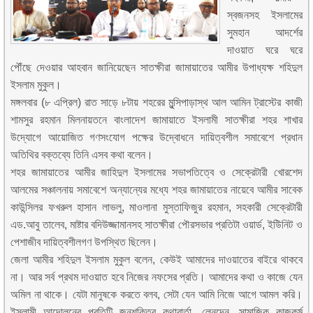
স্বজনসহ ইসলামের
সুমহান আদর্শের
দাওয়াত ঘরে ঘরে
পৌঁছে দেওয়ার আহবান জানিয়েছেন সাতক্ষীরা জামায়াতের আমীর উপাধ্যক্ষ শহিদুল
ইসলাম মুকুল।
মঙ্গলবার (৮ এপ্রিল) রাত সাড়ে ৮টায় শহরের মুন্সিপাড়াস্থ আল আমিন ট্রাস্টের কাজী
শামসুর রহমান মিলনায়তনে বাংলাদেশ জামায়াতে ইসলামী সাতক্ষীরা শহর শাখার
উদ্যোগে আয়োজিত গণসংযোগ পক্ষের উদ্বোধনে দায়িত্বশীল সমাবেশে প্রধান
অতিথির বক্তব্যে তিনি এসব কথা বলেন।
শহর জামায়াতের আমীর জাহিদুল ইসলামের সভাপতিত্বে ও সেক্রেটারী খোরশেদ
আলমের সঞ্চালনায় সমাবেশে অন্যান্যের মধ্যে শহর জামায়াতের নায়েবে আমীর সাবেক
কাউন্সিলর ফখরুল হাসান লাভলু, মাওলানা মুস্তাফিজুর রহমান, সহকারী সেক্রেটারী
এড.আবু তালেব, মাষ্টার বদিউজ্জামানসহ সাতক্ষীরা পৌরসভার প্রতিটা ওয়ার্ড, ইউিনিট ও
পেশাজীব দায়িত্বশীলগণ উপস্থিত ছিলেন।
জেলা আমীর শহিদুল ইসলাম মুকুল বলেন, কেউই আমাদের দাওয়াতের বাইরে থাকবে
না। আর সর্ব প্রথম দাওয়াত হবে নিজের নফসের প্রতি। আমাদের কথা ও কাজে যেন
অমিল না থাকে। যেটা মানুষকে করতে বলব, সেটা যেন আমি নিজে আগে আমল করি।
ইসলামী আন্দোলনের প্রতিটি জনশক্তির কথাবার্তা, লেনদেন, সামাজিক কাজকর্ম