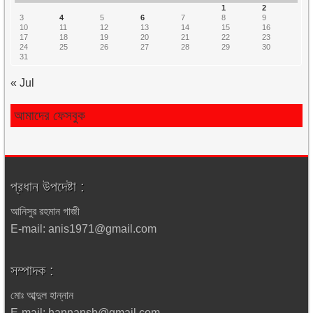
1
2
3
4
5
6
7
8
9
10
11
12
13
14
15
16
17
18
19
20
21
22
23
24
25
26
27
28
29
30
31
« Jul
আমাদের ফেসবুক
প্রধান উপদেষ্টা :
আনিসুর রহমান গাজী
E-mail: anis1971@gmail.com
সম্পাদক :
মোঃ আব্দুল হান্নান
E-mail: hannansb@gmail.com