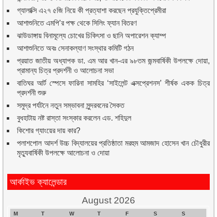
গ্যালাক্সি এ২৭ ৫জি নিয়ে কী প্রত্যাশা করছেন প্রযুক্তিপ্রেমীরা
আশাশুনিতে এমপি’র পক্ষ থেকে সিলিং ফ্যান বিতরণ
ঝাউডাঙ্গায় বিনামূল্যে চোখের চিকিৎসা ও ছানি অপারেশন ক্যাম্প
আশাশুনিতে অবঃ সেনাকল্যাণ সংস্থার কমিটি গঠন
প্রয়াত জাতীয় অধ্যাপক ডা. এম আর খান-এর ৯৮তম জন্মবার্ষিকী উপলক্ষে দোয়া,
প্রামান্য চিত্র প্রদর্শনী ও আলোচনা সভা
বাতিঘর আর্ট স্পেসে ফারিনা সামহির ‘সাইলেন্ট এক্সপ্রেশনস’ শীর্ষক একক চিত্র
প্রদর্শনী শুরু
সমুদ্র পর্যটনে নতুন সম্ভাবনা সুন্দরবনের সৈকত
বুধহাটায় নষ্ট রাস্তা সংস্কার করলেন এড. শহিদুল
কিশোর গ্যাংয়ের দায় কার?
পলাশপোল আদর্শ উচ্চ বিদ্যালয়ের প্রতিষ্ঠাতা মরহুম আমজাদ হোসেন খান চৌধুরীর
মৃত্যুবার্ষিকী উপলক্ষে আলোচনা ও দোয়া
আর্কাইভ ক্যালেন্ডার
August 2026
M
T
W
T
F
S
S