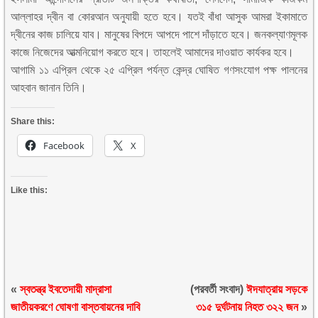
আল্লাহর দ্বীন বা কোরআন অনুযায়ী হতে হবে। যতই বাঁধা আসুক আমরা ইকামাতে
দ্বীনের কাজ চালিয়ে যাব। মানুষের বিপদে আপদে পাশে দাঁড়াতে হবে। জনকল্যাণমূলক
কাজে নিজেদের আত্মনিয়োগ করতে হবে। তাহলেই আমাদের দাওয়াত কার্যকর হবে।
আগামি ১১ এপ্রিল থেকে ২৫ এপ্রিল পর্যন্ত কেন্দ্র ঘোষিত গণসংযোগ পক্ষ পালনের
আহবান জানান তিনি।
Share this:
Facebook
X
Like this:
«
স্বতন্ত্র ইবতেদায়ী মাদ্রাসা
(পরবর্তী সংবাদ)
ঈদযাত্রায় সড়কে
জাতীয়করণে ঘোষণা বাস্তবায়নের দাবি
৩১৫ দুর্ঘটনায় নিহত ৩২২ জন
»