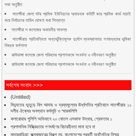
সভা অনুষ্ঠিত
সাতক্ষীরা জেলা মটর শ্রমিক ইউনিয়নের অ্যাডহক কমিটি করে শ্রমিক কার্ড যাচাই
করে নির্বাচনের তারিখ ঘোষণা করা সিদ্ধান্ত
সাতক্ষীরা ল কলেজের অভাবনীয় সাফল্য
সাতক্ষীরায় প্রতিবন্ধিতা অন্তর্ভুক্তিমূলক দুর্যোগ ব্যবস্থাপনায় গণমাধ্যমের ভূমিকা
বিষয়ক কর্মশালা
ঝাউডাঙ্গা কলেজে জেলা পরিষদের প্রশাসককে সংবর্ধনা ও নবীনবরণ অনুষ্ঠিত
ঝাউডাঙ্গা কলেজে জেলা পরিষদের প্রশাসককে সংবর্ধনা ও নবীনবরণ অনুষ্ঠিত
সর্বশেষ সংবাদ >>>
(Untitled)
বিদ্যুতের ভূতুড়ে বিল আদায় ও দ্রব্যমূল্যের ঊর্ধ্বগতির প্রতিবাদে সাতক্ষীরায় ১১
দলীয় ঐক্যের অবস্থান কর্মসূচি ও স্মারকলিপি
কলারোয়ায় পুলিশি অভিযানে ২০ বোতল এসকাফ উদ্ধার, গ্রেফতার ১
প্রশাসনিক নিষ্ক্রিয়তায় গণধর্ষণের বিচারহীনতা মানা হবে না
মান্দারবাড়িয়া: কক্সবাজারের বিকল্প নয়, বাংলাদেশের পরবর্তী অর্থনৈতিক বিস্ময়