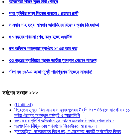
অভিনেতা শামস সুমন মারা গেছেন
সারা পৃথিবীর জন্য সিনেমা বানাবো : রায়হান রাফী
সালমান শাহ হত্যা মামলার আসামিদের বিদেশযাত্রায় নিষেধাজ্ঞা
৪০ বছরের পথচলা শেষ, বন্ধ হচ্ছে এমটিভি
বক্স অফিসে ‘কান্তারা চ্যাপ্টার ১’ এর আয় কত
৩৩ বছরের ক্যারিয়ারে প্রথম জাতীয় পুরস্কার পেলেন শাহরুখ
‘বিগ বস ১৯’-এ আকাশচুম্বী পারিশ্রমিক নিচ্ছেন সালমান!
সর্বশেষ সংবাদ >>>
(Untitled)
বিদ্যুতের ভূতুড়ে বিল আদায় ও দ্রব্যমূল্যের ঊর্ধ্বগতির প্রতিবাদে সাতক্ষীরায় ১১
দলীয় ঐক্যের অবস্থান কর্মসূচি ও স্মারকলিপি
কলারোয়ায় পুলিশি অভিযানে ২০ বোতল এসকাফ উদ্ধার, গ্রেফতার ১
প্রশাসনিক নিষ্ক্রিয়তায় গণধর্ষণের বিচারহীনতা মানা হবে না
মান্দারবাড়িয়া: কক্সবাজারের বিকল্প নয়, বাংলাদেশের পরবর্তী অর্থনৈতিক বিস্ময়