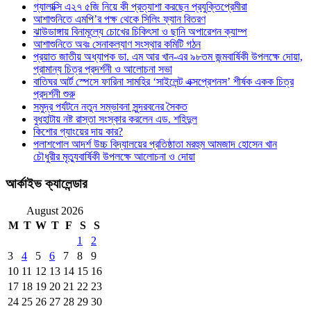
গ্যালাক্সি এ২৭ ৫জি নিয়ে কী প্রত্যাশা করছেন প্রযুক্তিপ্রেমীরা
আশাশুনিতে এমপি’র পক্ষ থেকে সিলিং ফ্যান বিতরণ
ঝাউডাঙ্গায় বিনামূল্যে চোখের চিকিৎসা ও ছানি অপারেশন ক্যাম্প
আশাশুনিতে অবঃ সেনাকল্যাণ সংস্থার কমিটি গঠন
প্রয়াত জাতীয় অধ্যাপক ডা. এম আর খান-এর ৯৮তম জন্মবার্ষিকী উপলক্ষে দোয়া,
প্রামান্য চিত্র প্রদর্শনী ও আলোচনা সভা
বাতিঘর আর্ট স্পেসে ফারিনা সামহির ‘সাইলেন্ট এক্সপ্রেশনস’ শীর্ষক একক চিত্র
প্রদর্শনী শুরু
সমুদ্র পর্যটনে নতুন সম্ভাবনা সুন্দরবনের সৈকত
বুধহাটায় নষ্ট রাস্তা সংস্কার করলেন এড. শহিদুল
কিশোর গ্যাংয়ের দায় কার?
পলাশপোল আদর্শ উচ্চ বিদ্যালয়ের প্রতিষ্ঠাতা মরহুম আমজাদ হোসেন খান
চৌধুরীর মৃত্যুবার্ষিকী উপলক্ষে আলোচনা ও দোয়া
আর্কাইভ ক্যালেন্ডার
August 2026
M
T
W
T
F
S
S
1
2
3
4
5
6
7
8
9
10
11
12
13
14
15
16
17
18
19
20
21
22
23
24
25
26
27
28
29
30