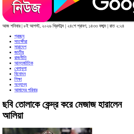
আজ
শনিবার
|
৮ই আগস্ট, ২০২৬ খ্রিস্টাব্দ
|
২৪শে শ্রাবণ, ১৪৩৩ বঙ্গাব্দ
|
রাত ২:২৪
প্রচ্ছদ
সাতক্ষীরা
সারাদেশ
জাতীয়
রাজনীতি
আন্তর্জাতিক
খেলাধুলা
বিনোদন
শিক্ষা
অন্যান্য
আমাদের পরিবার
ছবি তোলাকে কেন্দ্র করে মেজাজ হারালেন
আলিয়া