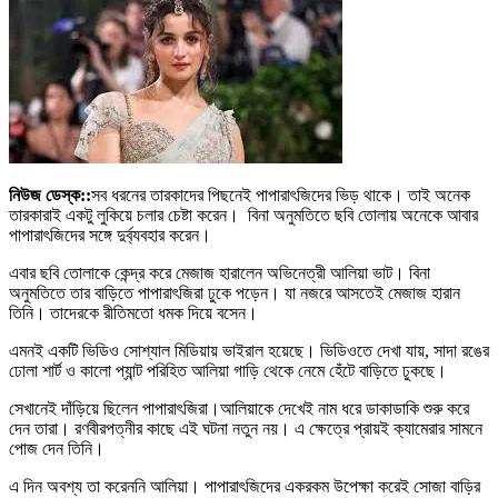
নিউজ ডেস্ক::
সব ধরনের তারকাদের পিছনেই পাপারাৎজিদের ভিড় থাকে। তাই অনেক
তারকারাই একটু লুকিয়ে চলার চেষ্টা করেন। বিনা অনুমতিতে ছবি তোলায় অনেকে আবার
পাপারাৎজিদের সঙ্গে দুর্ব্যবহার করেন।
এবার ছবি তোলাকে কেন্দ্র করে মেজাজ হারালেন অভিনেত্রী আলিয়া ভাট। বিনা
অনুমতিতে তার বাড়িতে পাপারাৎজিরা ঢুকে পড়েন। যা নজরে আসতেই মেজাজ হারান
তিনি। তাদেরকে রীতিমতো ধমক দিয়ে বসেন।
এমনই একটি ভিডিও সোশ্যাল মিডিয়ায় ভাইরাল হয়েছে। ভিডিওতে দেখা যায়, সাদা রঙের
ঢোলা শার্ট ও কালো প্যান্ট পরিহিত আলিয়া গাড়ি থেকে নেমে হেঁটে বাড়িতে ঢুকছে।
সেখানেই দাঁড়িয়ে ছিলেন পাপারাৎজিরা।আলিয়াকে দেখেই নাম ধরে ডাকাডাকি শুরু করে
দেন তারা। রণবীরপত্নীর কাছে এই ঘটনা নতুন নয়। এ ক্ষেত্রে প্রায়ই ক্যামেরার সামনে
পোজ দেন তিনি।
এ দিন অবশ্য তা করেননি আলিয়া। পাপারাৎজিদের একরকম উপেক্ষা করেই সোজা বাড়ির