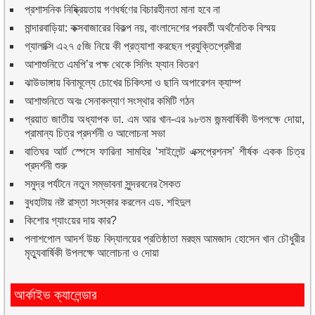
প্রশাসনিক নিষ্ক্রিয়তায় গণধর্ষণের বিচারহীনতা মানা হবে না
মান্দারবাড়িয়া: কক্সবাজারের বিকল্প নয়, বাংলাদেশের পরবর্তী অর্থনৈতিক বিস্ময়
গ্যালাক্সি এ২৭ ৫জি নিয়ে কী প্রত্যাশা করছেন প্রযুক্তিপ্রেমীরা
আশাশুনিতে এমপি’র পক্ষ থেকে সিলিং ফ্যান বিতরণ
ঝাউডাঙ্গায় বিনামূল্যে চোখের চিকিৎসা ও ছানি অপারেশন ক্যাম্প
আশাশুনিতে অবঃ সেনাকল্যাণ সংস্থার কমিটি গঠন
প্রয়াত জাতীয় অধ্যাপক ডা. এম আর খান-এর ৯৮তম জন্মবার্ষিকী উপলক্ষে দোয়া,
প্রামান্য চিত্র প্রদর্শনী ও আলোচনা সভা
বাতিঘর আর্ট স্পেসে ফারিনা সামহির ‘সাইলেন্ট এক্সপ্রেশনস’ শীর্ষক একক চিত্র
প্রদর্শনী শুরু
সমুদ্র পর্যটনে নতুন সম্ভাবনা সুন্দরবনের সৈকত
বুধহাটায় নষ্ট রাস্তা সংস্কার করলেন এড. শহিদুল
কিশোর গ্যাংয়ের দায় কার?
পলাশপোল আদর্শ উচ্চ বিদ্যালয়ের প্রতিষ্ঠাতা মরহুম আমজাদ হোসেন খান চৌধুরীর
মৃত্যুবার্ষিকী উপলক্ষে আলোচনা ও দোয়া
আর্কাইভ ক্যালেন্ডার