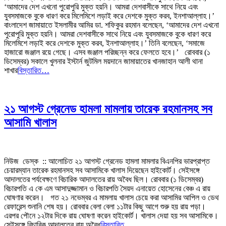
‘আমাদের দেশ এখনো পুরোপুরি মুক্ত হয়নি। আমরা দেশবাসীকে সাথে নিয়ে এবং
যুবসমাজকে বুকে ধারণ করে মিলেমিশে লড়াই করে দেশকে মুক্ত করব, ইনশাআল্লাহ।’
বাংলাদেশ জামায়াতে ইসলামীর আমির ডা. শফিকুর রহমান বলেছেন, ‘আমাদের দেশ এখনো
পুরোপুরি মুক্ত হয়নি। আমরা দেশবাসীকে সাথে নিয়ে এবং যুবসমাজকে বুকে ধারণ করে
মিলেমিশে লড়াই করে দেশকে মুক্ত করব, ইনশাআল্লাহ।’ তিনি বলেছেন, ‘সমাজে
হাজারো জঞ্জাল রয়ে গেছে। এসব জঞ্জাল পরিচ্ছন্ন করে ফেলতে হবে।’ রোববার (১
ডিসেম্বর) সকালে খুলনার ইস্টার্ন জুটমিল ময়দানে জামায়াতের খানজাহান আলী থানা
শাখার
বিস্তারিত…
২১ আগস্ট গ্রেনেড হামলা মামলায় তারেক রহমানসহ সব
আসামি খালাস
নিউজ ডেস্ক :: আলোচিত ২১ আগস্ট গ্রেনেড হামলা মামলার বিএনপির ভারপ্রাপ্ত
চেয়ারম্যান তারেক রহমানসহ সব আসামিকে খালাস দিয়েছেন হাইকোর্ট। সেইসঙ্গে
আদালতের পর্যবেক্ষণে বিচারিক আদালতের রায় অবৈধ ছিল। রোববার (১ ডিসেম্বর)
বিচারপতি এ কে এম আসাদুজ্জামান ও বিচারপতি সৈয়দ এনায়েত হোসেনের বেঞ্চ এ রায়
ঘোষণার করেন। গত ২১ নভেম্বর এ মামলায় খালাস চেয়ে করা আসামির আপিল ও ডেথ
রেফারেন্স শুনানি শেষ হয়। রোববার বেলা বেলা ১১টার কিছু আগে শুরু হয় রায় পড়া।
এরপর পৌনে ১২টার দিকে রায় ঘোষণা করেন হাইকোর্ট। খালাস দেয়া হয় সব আসামিকে।
সেইসঙ্গে বিচারিক আদালতের রায় অবৈধ
বিস্তারিত…