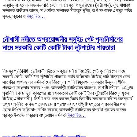
অন্যান্যরা হলেন- সহ-সভাপতি কে. এম. মোস্তাফিজুর রহমান (বাপ্পী খান), যুগ্ম সাধারণ
সম্পাদক বাকীউল আলম, সাংগঠনিক সম্পাদক সীরাজুম মুনির, অর্থ সম্পাদক এনামুল কবির
সুজন, প্রচার ও
বিস্তারিত…
নৌখালী নদীতে অপ্রয়োজনীয় স্লুইচ গেট পুনঃনির্মাণের
নামে সরকারি কোটি কোটি টাকা লুটপাটের পায়তারা
নিজস্ব প্রতিনিধি :: নৌখালী নদীতে অপ্রয়োজনীয় ¯øুইচ গেট পুনঃনির্মাণের নামে
সরকারি কোটি কোটি টাকা লুটপাটের পায়তারা করার অভিযোগ উঠেছে পানি উন্নয়ন বোর্ড
সাতক্ষীরা শাখা-২ এর কর্মকর্তাদের বিরুদ্ধে। পানি নিষ্কাশন ব্যবস্থার উন্নয়ন শীর্ষক
প্রকল্পের আওতায় সদরের ১০নং আগরদাঁড়ী ইউনিয়নের রামনগর নৌখালী নদীতে ¯øুইচ
পুনঃনির্মাণ কাজ ভূয়া প্রকল্পের নামে সরকারের কোটি কোটি টাকা লুটপাটের বিরুদ্ধে ফুসে
উঠেছে এলাকাবাসী। নির্মাণ কাজ বন্ধ করাসহ বিচার বিভাগীয় তদন্তের দাবীতে জনস্বার্থে
তথ্য সম্বলিত কাগজ পত্রসহ জেলা প্রশাসকসহ সংশ্লিষ্ট দপ্তরে এলাকাবাসীর পক্ষ
থেকে লিখিত অভিযোগ দাখিল করেছে আগরদাঁড়ী ইউনিয়নের বাঁশঘাটা গ্রামের অবসর
প্রাপ্ত উপজেলা প্রকল্প বাস্তবায়ন কর্মকর্তা
বিস্তারিত…