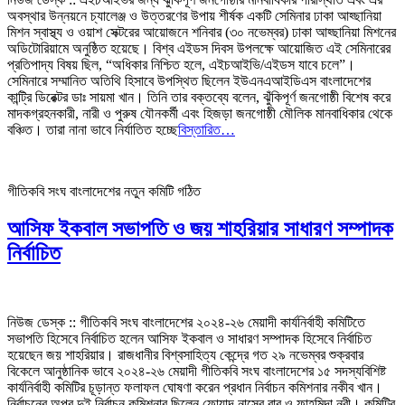
অবস্থার উন্নয়নে চ্যালেঞ্জ ও উত্তরণের উপায় শীর্ষক একটি সেমিনার ঢাকা আহ্ছানিয়া
মিশন স্বাস্থ্য ও ওয়াশ সেক্টরের আয়োজনে শনিবার (৩০ নভেম্বর) ঢাকা আহ্ছানিয়া মিশনের
অডিটোরিয়ামে অনুষ্ঠিত হয়েছে। বিশ্ব এইডস দিবস উপলক্ষে আয়োজিত এই সেমিনারের
প্রতিপাদ্য বিষয় ছিল, “অধিকার নিশ্চিত হলে, এইচআইভি/এইডস যাবে চলে”।
সেমিনারে সম্মানিত অতিথি হিসাবে উপস্থিত ছিলেন ইউএনএআইডিএস বাংলাদেশের
কান্ট্রি ডিরেক্টর ডাঃ সায়মা খান। তিনি তার বক্তব্যে বলেন, ঝুঁকিপূর্ণ জনগোষ্ঠী বিশেষ করে
মাদকগ্রহনকারী, নারী ও পুরুষ যৌনকর্মী এবং হিজড়া জনগোষ্ঠী মৌলিক মানবাধিকার থেকে
বঞ্চিত। তারা নানা ভাবে নির্যাতিত হচ্ছে
বিস্তারিত…
গীতিকবি সংঘ বাংলাদেশের নতুন কমিটি গঠিত
আসিফ ইকবাল সভাপতি ও জয় শাহরিয়ার সাধারণ সম্পাদক
নির্বাচিত
নিউজ ডেস্ক :: গীতিকবি সংঘ বাংলাদেশের ২০২৪-২৬ মেয়াদী কার্যনির্বাহী কমিটিতে
সভাপতি হিসেবে নির্বাচিত হলেন আসিফ ইকবাল ও সাধারণ সম্পাদক হিসেবে নির্বাচিত
হয়েছেন জয় শাহরিয়ার। রাজধানীর বিশ্বসাহিত্য কেন্দ্রে গত ২৯ নভেম্বর শুক্রবার
বিকেলে আনুষ্ঠানিক ভাবে ২০২৪-২৬ মেয়াদী গীতিকবি সংঘ বাংলাদেশের ১৫ সদস্যবিশিষ্ট
কার্যনির্বাহী কমিটির চূড়ান্ত ফলাফল ঘোষণা করেন প্রধান নির্বাচন কমিশনার নকীব খান।
নির্বাচনের অপর দুই নির্বাচন কমিশনার ছিলেন ফোয়াদ নাসের বাবু ও ফাহমিদা নবী। কমিটির