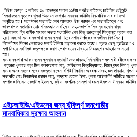
নিউজ ডেস্ক :: শনিবার ৩০ নভেম্বর সকাল ১১টায় নগরীর কাইফেং চাইনিজ রেষ্টুরেন্ট
মিলনায়তনে বৃহত্তর খুলনা উন্নয়ন সংগ্রাম সমন্বয় কমিটির দ্বি-বার্ষিক সাধারণ সভা
অনুষ্ঠিত হয়। সংগঠনের সভাপতি শেখ আশরাফ-উজ-জামান এর সভাপতিত্বে এবং
ভারপ্রাপ্ত মহাসচিব মোঃ মনিরুজ্জামান রহিম ও সহ-সভাপতি মিজানুর রহমান বাবুর
পরিচালনায় দ্বি-বার্ষিক সাধারণ সভায় সংগঠনিক বেশ কিছু গুরুত্বপুর্ণ সিদ্ধান্ত গ্রহন করা
হয়। এছাড়া সভায় বক্তারা বলেন খুলনা শহরে মশার উপদ্রবে জনজীবন বিপর্যস্ত।
শিক্ষর্থীদের দিনের বেলাতেও মশারি টানিয়ে পড়াশুনা করতে হচ্ছে। দ্রুত ডেঙ্গু প্রতিরোধ ও
মশা নিধনে সংশ্লিষ্ট কর্তৃপক্ষকে ক্রাশ প্রোগ্রামের মাধ্যমে নিয়ন্ত্রণের আহবান জানানো
হয়।
সভায় বক্তারা আরও বলেন খুলনার রাস্তাঘাট সংস্কারসহ নির্মানাধীন গল্লামারী ব্রীজের ক
বক্তারা খুলনার বন্ধ মিল কলকারখানা চালু, মেডিকেল বিশ্ববিদ্যালয়, বিমান বন্দর নির্মাণ
সভায় অন্যান্যদের মধ্যে বক্তৃতা রাখেন বিশিষ্ট শিক্ষাবিদ অধ্যক্ষ মাজহারুল হান্নান, খু
সভাপতি মোঃ নিজামউর রহমান লালু, অধ্যক্ষ রেহানা ঈসা, খুলনা আইনজীবী সমিতির সাবেক স
সম্পাদক জি.এম রেজাউল ইসলাম, ক্রীড়া সংগঠক মোল্লা খায়রুল ইসলাম, উন্নয়ন কমিটির শ্র
এইচআইভি/এইডসের জন্য ঝুঁকিপূর্ণ জনগোষ্ঠীর
মানবাধিকার সুরক্ষার আহবান
নিউজ ডেস্ক :: এইচআইভর জন্য ঝুঁকিপূর্ণ জনগোষ্ঠীর মানবাধিকার পরিস্থিতি এবং এর