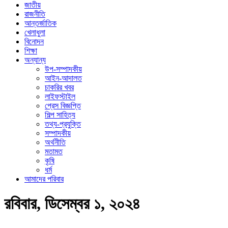
জাতীয়
রাজনীতি
আন্তর্জাতিক
খেলাধুলা
বিনোদন
শিক্ষা
অন্যান্য
উপ-সম্পাদকীয়
আইন-আদালত
চাকরির খবর
লাইফস্টাইল
প্রেস বিজ্ঞপ্তি
শিল্প সাহিত্য
তথ্য-প্রযুক্তি
সম্পাদকীয়
অর্থনীতি
মতামত
কৃষি
ধর্ম
আমাদের পরিবার
রবিবার, ডিসেম্বর ১, ২০২৪