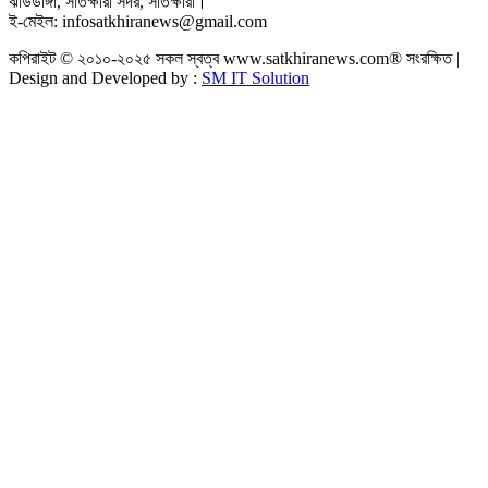
ঝাউডাঙ্গা, সাতক্ষীরা সদর, সাতক্ষীরা।
ই-মেইল: infosatkhiranews@gmail.com
কপিরাইট © ২০১০-২০২৫ সকল স্বত্ব www.satkhiranews.com® সংরক্ষিত |
Design and Developed by :
SM IT Solution