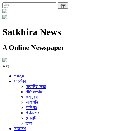
Satkhira News
A Online Newspaper
আজ
|
|
|
প্রচ্ছদ
সাতক্ষীরা
সাতক্ষীরা সদর
পাটকেলঘাটা
কলারোয়া
আশাশুনি
কালিগঞ্জ
শ্যামনগর
দেবহাটা
তালা
সারাদেশ