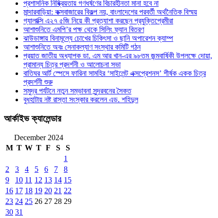
প্রশাসনিক নিষ্ক্রিয়তায় গণধর্ষণের বিচারহীনতা মানা হবে না
মান্দারবাড়িয়া: কক্সবাজারের বিকল্প নয়, বাংলাদেশের পরবর্তী অর্থনৈতিক বিস্ময়
গ্যালাক্সি এ২৭ ৫জি নিয়ে কী প্রত্যাশা করছেন প্রযুক্তিপ্রেমীরা
আশাশুনিতে এমপি’র পক্ষ থেকে সিলিং ফ্যান বিতরণ
ঝাউডাঙ্গায় বিনামূল্যে চোখের চিকিৎসা ও ছানি অপারেশন ক্যাম্প
আশাশুনিতে অবঃ সেনাকল্যাণ সংস্থার কমিটি গঠন
প্রয়াত জাতীয় অধ্যাপক ডা. এম আর খান-এর ৯৮তম জন্মবার্ষিকী উপলক্ষে দোয়া,
প্রামান্য চিত্র প্রদর্শনী ও আলোচনা সভা
বাতিঘর আর্ট স্পেসে ফারিনা সামহির ‘সাইলেন্ট এক্সপ্রেশনস’ শীর্ষক একক চিত্র
প্রদর্শনী শুরু
সমুদ্র পর্যটনে নতুন সম্ভাবনা সুন্দরবনের সৈকত
বুধহাটায় নষ্ট রাস্তা সংস্কার করলেন এড. শহিদুল
আর্কাইভ ক্যালেন্ডার
December 2024
M
T
W
T
F
S
S
1
2
3
4
5
6
7
8
9
10
11
12
13
14
15
16
17
18
19
20
21
22
23
24
25
26
27
28
29
30
31