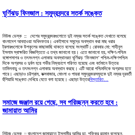
ঘূর্ণিঝড় ফিনজাল : সমুদ্রবন্দরে সতর্ক সঙ্কেত
নিউজ ডেস্ক :: দেশের সমুদ্রবন্দরগুলোতে দুই নম্বর সতর্ক সঙ্কেত দেখাতে বলেছে
বাংলাদেশ আবহাওয়া অধিদফতর। একইসাথে সমুদ্রে অবস্থান করা মাছ ধরার
ট্রলারগুলোকে উপকূলের কাছাকাছি থাকতে বলেছে সংস্থাটি। রোববার মো: শাহীনুল
ইসলাম স্বাক্ষরিত বিজ্ঞপ্তিতে এ তথ্য জানানো হয়। এতে জানানো হয়, দক্ষিণ-পশ্চিম
বঙ্গোপসাগর ও তৎসংলগ্ন এলাকায় অবস্থানরত ঘূর্ণিঝড় ‘ফিনজাল’ পশ্চিম-দক্ষিণপশ্চিম
দিকে অগ্রসর ও দুর্বল হয়ে গভীর নিম্নচাপে পরিণত হয়েছে এবং বর্তমানে উত্তর
তামিলনাড়ু ও তৎসংলগ্ন এলাকায় অবস্থান করছে। এটি আরো পশ্চিমদিকে অগ্রসর হতে
পারে। এছাড়াও চট্টগ্রাম, কক্সবাজার, মোংলা ও পায়রা সমুদ্রবন্দরসমূহকে দুই নম্বর দূরবর্তী
হুঁশিয়ারি সঙ্কেত দেখিয়ে যেতে বলা হয়েছে। এছাড়া উত্তর
বিস্তারিত…
সমাজে জঞ্জাল রয়ে গেছে, সব পরিচ্ছন্ন করতে হবে :
জামায়াত আমির
নিউজ ডেস্ক :: বাংলাদেশ জামায়াতে ইসলামীর আমির ডা. শফিকুর রহমান বলেছেন,