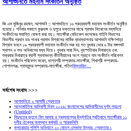
আশাশুনিতে মহনাম সংকীর্তন অনুষ্ঠিত
জি এম মুজিবুর রহমান, আশাশুনি :: আশাশুনিতে ১৬ প্রহরব্যাপী মহানাম সংকীর্তন অনুষ্ঠিত
হয়েছে। শনিবার সকালে কুঞ্জভঙ্গ ও দুপুরে ভক্তদের মাঝে প্রসাদ বিতরনের মধ্যদিয়ে
সংকীর্তনের সমাপ্তি ঘোষণা করা হয়। সাতক্ষীরা মেডিকেল কলেজের গাইনি বিভাগের
বিভাগীয় প্রধান ডাঃ শংকর প্রসাদ বিশ্বাসের সার্বিক ব্যবস্থাপনায় আশাশুনি দক্ষিণপাড়া
বিশ্বাস ভবনে ১৬ প্রহরব্যাপী মহানাম সংকীর্তন শুরু হয় গত বুধবার ভোর ৬ টায় মঙ্গলঘট
স্থাপন ও শুভ অধিবাসের মধ্য দিয়ে। বুধবার সারা দিন, বৃহস্পতিবার দিবারাত্র এবং
শুক্রবার দিবারাত্র ব্যাপী স্বনামধন্য কীর্তনীয়াদের অংশ গ্রহনে নাম সংকীর্তন পরিবেশন
হয়। সংকীর্তন পরিবেশন করেন, ভাগ্যশ্রী সম্প্রদায়-সাতক্ষীরা, শিখাশ্রী সম্প্রদায়-
গোপালগঞ্জ, শ্যামসুন্দর সম্প্রদায়-সাতক্ষীরা, পতিত
বিস্তারিত…
সর্বশেষ সংবাদ >>>
আশাশুনিতে ২ আসামী গ্রেফতার
আন্তর্জাতিক আদিবাসী দিবস ২০২৬: বাংলাদেশের আদিবাসীদের দূর্গম পথচলা
(Untitled)
বিদ্যুতের ভূতুড়ে বিল আদায় ও দ্রব্যমূল্যের ঊর্ধ্বগতির প্রতিবাদে সাতক্ষীরায় ১১
দলীয় ঐক্যের অবস্থান কর্মসূচি ও স্মারকলিপি
কলারোয়ায় পুলিশি অভিযানে ২০ বোতল এসকাফ উদ্ধার, গ্রেফতার ১