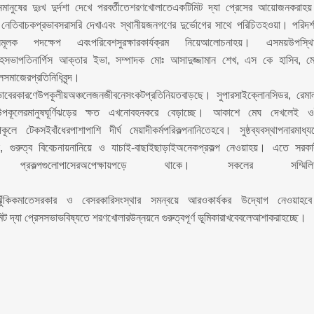
েমানুষের দুঃখ দুর্দশা দেখে পরবর্তীতেশরণখোলাতেএকটিমিট দ্যা প্রেসের আয়োজনকরাহ
 নেতিবাচকপ্রভাবসরাসরি দেখাএবং স্থানীয়জনগণের দুর্ভোগের সাথে পরিচিতহওয়া। পরিদর্
য়নমূলক পদক্ষেপ এবংপরিবেশসুরক্ষারকার্যক্রম নিয়েআলোচনাহয়। এসময়উপস্থ
 সহসভাপতিনার্গিস আক্তার ইভা, সম্পাদক মোঃ আসাদুজ্জামান শেখ, এস কে হাসিব, ম
সমাজেরপ্রতিনিধিবৃন্দ।
রপ্রভাবেরকারণেউপকূলীয়অঞ্চলেজনজীবনেসংকটপ্রতিনিয়তবাড়ছে। সুপারসাইক্লোনসিডর, রেমা
কূলেরমানুষঘূর্ণিঝড়ের ক্ষত এখনোবহনকরে বেড়াচ্ছে। আকাশে মেঘ দেখলেই 
বাঁধেরপাশাপাশি দীর্ঘ মেয়াদীকর্মপরিকল্পনানিতেহবে। সুষ্ঠব্যবস্থাপনারমাধ্য
ন, গুরুত্ব বিবেচনায়নানিয়ে ও যাচাই-বাছাইছাড়াইঅনেকপ্রকল্প নেওয়াহয়। এতে সরকা
ণ প্রকল্পগুলোপাসেরঅপেক্ষায়পড়ে থাকে। সকলের সম্মিলি
ারঝুঁকিকমাতেসরকার ও বেসরকারিসংস্থার সমন্বয়ে আরওকার্যকর উদ্যোগ নেওয়াহব
 দ্যা প্রেসসভাভবিষ্যতে শরণখোলারউন্নয়নে গুরুত্বপূর্ণ ভূমিকারাখবেবলেআশাকরাহচ্ছে।