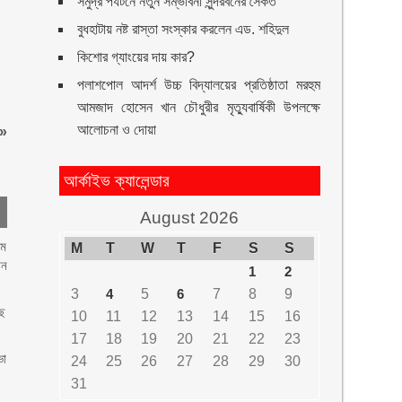
সমুদ্র পর্যটনে নতুন সম্ভাবনা সুন্দরবনের সৈকত
বুধহাটায় নষ্ট রাস্তা সংস্কার করলেন এড. শহিদুল
কিশোর গ্যাংয়ের দায় কার?
পলাশপোল আদর্শ উচ্চ বিদ্যালয়ের প্রতিষ্ঠাতা মরহুম
আমজাদ হোসেন খান চৌধুরীর মৃত্যুবার্ষিকী উপলক্ষে
আলোচনা ও দোয়া
»
আর্কাইভ ক্যালেন্ডার
August 2026
৭ম
M
T
W
T
F
S
S
ান
1
2
3
4
5
6
7
8
9
াছ
10
11
12
13
14
15
16
17
18
19
20
21
22
23
ভা
24
25
26
27
28
29
30
31