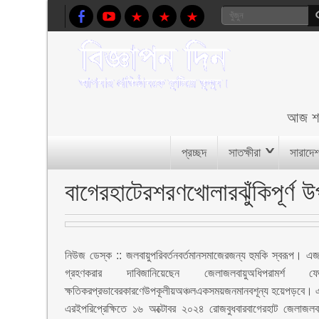
আজ
শ
প্রচ্ছদ
সাতক্ষীরা
সারাদে
বাগেরহাটেরশরণখোলারঝুঁকিপূর্ণ উপ
নিউজ ডেস্ক :: জলবায়ুপরিবর্তনবর্তমানসমাজেরজন্য হুমকি স্বরূপ। এজন
গ্রহণকরার দাবিজানিয়েছেন জেলাজলবায়ুঅধিপরামর্শ ফ
ক্ষতিকরপ্রভাবেরকারণেউপকূলীয়অঞ্চলএকসময়জনমানবশূন্য হয়েপড়বে। এ
এরইপরিপ্রেক্ষিতে ১৬ অক্টোবর ২০২৪ রোজবুধবারবাগেরহাট জেলাজলবায়ু