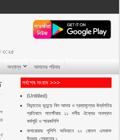
ত ৩:২৫
অন্যান্য
আমাদের পরিবার
ত
সর্বশেষ সংবাদ >>>
(Untitled)
বিদ্যুতের ভূতুড়ে বিল আদায় ও দ্রব্যমূল্যের ঊর্ধ্বগতির
েপ
প্রতিবাদে সাতক্ষীরায় ১১ দলীয় ঐক্যের অবস্থান
এর
কর্মসূচি ও স্মারকলিপি
কলারোয়ায় পুলিশি অভিযানে ২০ বোতল এসকাফ
্ণ
উদ্ধার, গ্রেফতার ১