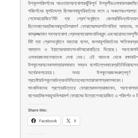
উপকূলপরিদর্শনের আওতায়শরণখোলারঝুঁকিপূর্ন উপকূলীয়এলাকায়সরজমিন
পরিদর্শনের মূলউদ্দেশ্য ছিলজলবায়ুপরিবর্তনের ফলে এ অঞ্চলেরওপরপড়া
শেষেআয়োজিত‘মিট দ্যা প্রেস’অনুষ্ঠানে জেলারবিভিন্নউন্ন
ছিলেনবাগেরহাটজলবায়ুঅধিপরামর্শ ফোরামেরসভাপতিশাহিদা আক্তার,
কাম্রুজ্জামান সহশরণখোলা প্রেসক্লাবেরসাংবাদিকবৃন্দ এবংআরোঅনেকসুশীল
মিট দ্যা প্রেসঅনুষ্ঠানে বক্তারা বলেন, জলবায়ুপরিবর্তনের ক্ষতিক
আম্ফান ও ইয়াসেরআঘাতসংকটআরোবাড়িয়ে দিয়েছে। শরণখোলাউপ
এলাকারজনমনেআতংক দেখা দেয়। এই আতংক থেকে রক্ষায়উপকূলে টেকসই
উপকূলেরঅনেকসমস্যারসমাধান সম্ভব বলেউল্লেখকরেপ্রতিনিধিরাবলে
অর্থেরঅপচয়হয়। অথচ উপকূলেরজনগুরুত্বপূর্
প্রচেষ্টায়উপকূলেরউন্নয়ননিশ্চিতহবেবলেতারাআশাপ্রকাশকরেন।
সাংবাদিকদের প্রশ্নেরউত্তরে ফোরামেরসদস্যরাজানান, শরণখোল
বাগেরহাটজলবায়ুঅধিপরামর্শ ফোরামের উদ্যোগেআয়োজিত এ পরিদর্শন ও মিট
Share this:
Facebook
X