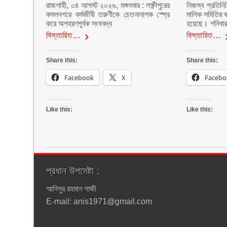
রাজশাহী, ০৪ আগস্ট ২০২৬, মঙ্গলবার : লক্ষ্ণীপুরের
নিজস্ব প্রতিনি
কমলনগরে কর্মজীবী তরুণীকে চেতনানাশক স্প্রে
মালিক সমিতির ব
করে অপহরণপূর্বক সংঘবদ্ধ
হয়েছে। শনিবা
বিস্তারিত…
বিস্তারিত…
Share this:
Share this:
Facebook
X
Facebo
Like this:
Like this:
প্রধান উপদেষ্টা :
আনিসুর রহমান গাজী
E-mail: anis1971@gmail.com