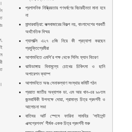
য়।
প্রশাসনিক নিষ্ক্রিয়তায় গণধর্ষণের বিচারহীনতা মানা হবে
শন
না
িত
মান্দারবাড়িয়া: কক্সবাজারের বিকল্প নয়, বাংলাদেশের পরবর্তী
োঃ
অর্থনৈতিক বিস্ময়
ল,
গ্যালাক্সি এ২৭ ৫জি নিয়ে কী প্রত্যাশা করছেন
ওই
প্রযুক্তিপ্রেমীরা
মে
আশাশুনিতে এমপি’র পক্ষ থেকে সিলিং ফ্যান বিতরণ
রী
ঝাউডাঙ্গায় বিনামূল্যে চোখের চিকিৎসা ও ছানি
ত
অপারেশন ক্যাম্প
আশাশুনিতে অবঃ সেনাকল্যাণ সংস্থার কমিটি গঠন
ে।
প্রয়াত জাতীয় অধ্যাপক ডা. এম আর খান-এর ৯৮তম
জন্মবার্ষিকী উপলক্ষে দোয়া, প্রামান্য চিত্র প্রদর্শনী ও
আলোচনা সভা
বাতিঘর আর্ট স্পেসে ফারিনা সামহির ‘সাইলেন্ট
এক্সপ্রেশনস’ শীর্ষক একক চিত্র প্রদর্শনী শুরু