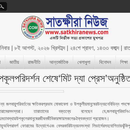
নিবার
|
৮ই আগস্ট, ২০২৬ খ্রিস্টাব্দ
|
২৪শে শ্রাবণ, ১৪৩৩ বঙ্গাব্দ
|
রা
শ
জাতীয়
রাজনীতি
আন্তর্জাতিক
খেলাধুলা
বিনোদন
শিক্ষা
কূলপরিদর্শন শেষে‘মিট দ্যা প্রেস’অনুষ্ঠি
্য জলবায়ুপরিবর্তনের ক্ষতিকরপ্রভাব মোকাবেলা ও উপকূলীয়মানুষেরউন্নয়নেবিভিন্ন পদক্ষ
োরামেরসদস্যরা। তারাতাদের বক্তব্যে বলেছেন যে,জলবায়ুপরিবর্তন
মতাবস্থায়উপকূলেরমানুষেরজীবনজীবিকারক্ষায়সকলেরঐক্যবদ্ধতা প্রয়োজন।
অধিপরামর্শ ফোরামের উদ্যোগেএবং বেসরকারিউন্নয়নসংস্থা লিডার্সেরসহযোগিতায়ঝুঁকিপূর