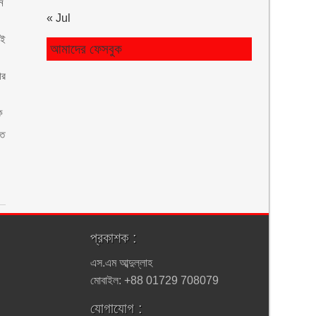
ন
« Jul
েই
আমাদের ফেসবুক
ার
ক
হত
প্রকাশক :
এস.এম আব্দুল্লাহ
মোবাইল: +88 01729 708079
যোগাযোগ :