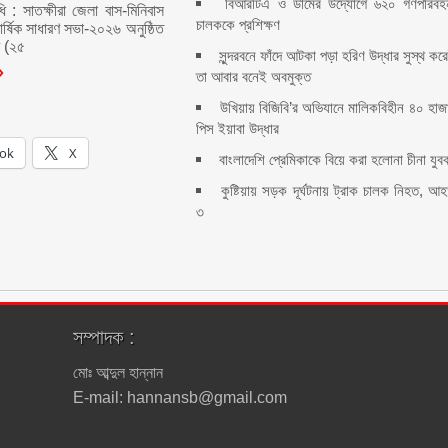
বিআরটিএ ও ডামের উদ্যোগে ৬২০ গণপরিবহ
ধি : সাতক্ষীরা জেলা বাস-মিনিবাস
চালককে প্রশিক্ষণ
ার্ষিক সাধারণ সভা-২০২৬ অনুষ্ঠিত
র (২৫
সুন্দরবনে ফাঁদে আটকা পড়া হরিণ উদ্ধার সুস্থ কর
তা আবার বনেই অবমুক্ত
উখিয়ায় বিজিবি’র অভিযানে মালিকবিহীন ৪০ হাজ
পিস ইয়াবা উদ্ধার
ok
X
বাংলাদেশি প্রেমিকাকে বিয়ে করা হলোনা চীনা যুব
কুষ্টিয়ায় সড়ক দূর্ঘটনায় ট্রাক চালক নিহত, আ
৩
সম্পাদক :
মোঃ আব্দুল হান্নান
E-mail: hannansb@gmail.com