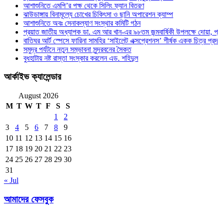
আশাশুনিতে এমপি’র পক্ষ থেকে সিলিং ফ্যান বিতরণ
ঝাউডাঙ্গায় বিনামূল্যে চোখের চিকিৎসা ও ছানি অপারেশন ক্যাম্প
আশাশুনিতে অবঃ সেনাকল্যাণ সংস্থার কমিটি গঠন
প্রয়াত জাতীয় অধ্যাপক ডা. এম আর খান-এর ৯৮তম জন্মবার্ষিকী উপলক্ষে দোয়া, প্
বাতিঘর আর্ট স্পেসে ফারিনা সামহির ‘সাইলেন্ট এক্সপ্রেশনস’ শীর্ষক একক চিত্র প্রদর্
সমুদ্র পর্যটনে নতুন সম্ভাবনা সুন্দরবনের সৈকত
বুধহাটায় নষ্ট রাস্তা সংস্কার করলেন এড. শহিদুল
আর্কাইভ ক্যালেন্ডার
August 2026
M
T
W
T
F
S
S
1
2
3
4
5
6
7
8
9
10
11
12
13
14
15
16
17
18
19
20
21
22
23
24
25
26
27
28
29
30
31
« Jul
আমাদের ফেসবুক