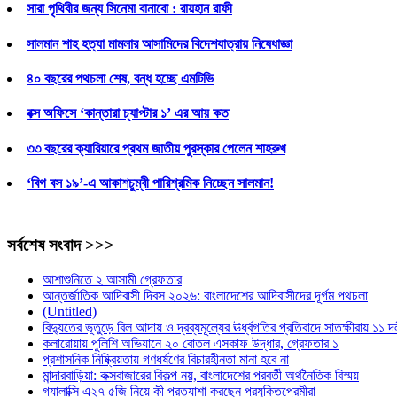
সারা পৃথিবীর জন্য সিনেমা বানাবো : রায়হান রাফী
সালমান শাহ হত্যা মামলার আসামিদের বিদেশযাত্রায় নিষেধাজ্ঞা
৪০ বছরের পথচলা শেষ, বন্ধ হচ্ছে এমটিভি
বক্স অফিসে ‘কান্তারা চ্যাপ্টার ১’ এর আয় কত
৩৩ বছরের ক্যারিয়ারে প্রথম জাতীয় পুরস্কার পেলেন শাহরুখ
‘বিগ বস ১৯’-এ আকাশচুম্বী পারিশ্রমিক নিচ্ছেন সালমান!
সর্বশেষ সংবাদ >>>
আশাশুনিতে ২ আসামী গ্রেফতার
আন্তর্জাতিক আদিবাসী দিবস ২০২৬: বাংলাদেশের আদিবাসীদের দূর্গম পথচলা
(Untitled)
বিদ্যুতের ভূতুড়ে বিল আদায় ও দ্রব্যমূল্যের ঊর্ধ্বগতির প্রতিবাদে সাতক্ষীরায় ১১ 
কলারোয়ায় পুলিশি অভিযানে ২০ বোতল এসকাফ উদ্ধার, গ্রেফতার ১
প্রশাসনিক নিষ্ক্রিয়তায় গণধর্ষণের বিচারহীনতা মানা হবে না
মান্দারবাড়িয়া: কক্সবাজারের বিকল্প নয়, বাংলাদেশের পরবর্তী অর্থনৈতিক বিস্ময়
গ্যালাক্সি এ২৭ ৫জি নিয়ে কী প্রত্যাশা করছেন প্রযুক্তিপ্রেমীরা