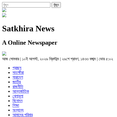
Satkhira News
A Online Newspaper
আজ
সোমবার
|
১০ই আগস্ট, ২০২৬ খ্রিস্টাব্দ
|
২৬শে শ্রাবণ, ১৪৩৩ বঙ্গাব্দ
|
ভোর ৫:০২
প্রচ্ছদ
সাতক্ষীরা
সারাদেশ
জাতীয়
রাজনীতি
আন্তর্জাতিক
খেলাধুলা
বিনোদন
শিক্ষা
অন্যান্য
আমাদের পরিবার