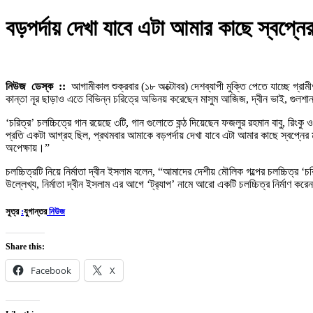
বড়পর্দায় দেখা যাবে এটা আমার কাছে স্বপ্ন
নিউজ ডেস্ক ::
আগামীকাল শুক্রবার (১৮ অক্টোবর) দেশব্যাপী মুক্তি পেতে যাচ্ছে গ্রামী
কান্তা নূর ছাড়াও এতে বিভিন্ন চরিত্রে অভিনয় করেছেন মাসুম আজিজ, দ্বীন ভাই, গুলশান 
‘চরিত্র’ চলচ্চিত্রে গান রয়েছে ৩টি, গান গুলোতে কন্ঠ দিয়েছেন ফজলুর রহমান বাবু, র
প্রতি একটা আগ্রহ ছিল, প্রথমবার আমাকে বড়পর্দায় দেখা যাবে এটা আমার কাছে স্বপ্ন
অপেক্ষায়।”
চলচ্চিত্রটি নিয়ে নির্মাতা দ্বীন ইসলাম বলেন, “আমাদের দেশীয় মৌলিক গল্পের চলচ্চিত্র
উল্লেখ্য, নির্মাতা দ্বীন ইসলাম এর আগে ‘ট্র‍্যাপ’ নামে আরো একটি চলচ্চিত্র নির্মাণ ক
সূত্র
:
যুগান্তর
নিউজ
Share this:
Facebook
X