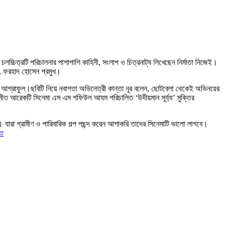
 চলচ্চিত্রটি পরিচালনার পাশাপাশি কাহিনী, সংলাপ ও চিত্রনাট্য লিখেছেন নির্মাতা নিজেই।
য়া, ফরহাদ হোসেন প্রমুখ।
েন আশ্রাফুল।ছবিটি নিয়ে নবাগতা অভিনেত্রী কান্তা নূর বলেন, ছোটবেলা থেকেই অভিনয়ের
ীত আরেকটি সিনেমা এস এম শফিউল আযম পরিচালিত ‘উদীয়মান সূর্য্য’ মুক্তির
। যারা গ্রামীণ ও পারিবারিক গল্প পছন্দ করেন আশাকরি তাদের সিনেমাটি ভালো লাগবে।
তি