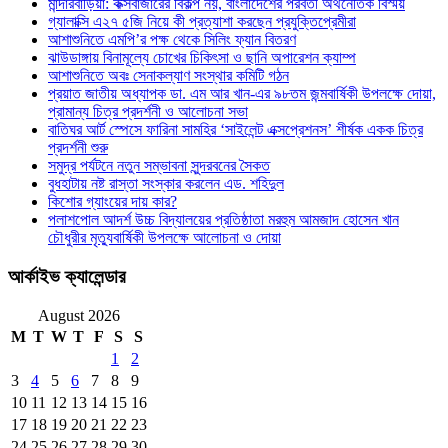
মান্দারবাড়িয়া: কক্সবাজারের বিকল্প নয়, বাংলাদেশের পরবর্তী অর্থনৈতিক বিস্ময়
গ্যালাক্সি এ২৭ ৫জি নিয়ে কী প্রত্যাশা করছেন প্রযুক্তিপ্রেমীরা
আশাশুনিতে এমপি’র পক্ষ থেকে সিলিং ফ্যান বিতরণ
ঝাউডাঙ্গায় বিনামূল্যে চোখের চিকিৎসা ও ছানি অপারেশন ক্যাম্প
আশাশুনিতে অবঃ সেনাকল্যাণ সংস্থার কমিটি গঠন
প্রয়াত জাতীয় অধ্যাপক ডা. এম আর খান-এর ৯৮তম জন্মবার্ষিকী উপলক্ষে দোয়া,
প্রামান্য চিত্র প্রদর্শনী ও আলোচনা সভা
বাতিঘর আর্ট স্পেসে ফারিনা সামহির ‘সাইলেন্ট এক্সপ্রেশনস’ শীর্ষক একক চিত্র
প্রদর্শনী শুরু
সমুদ্র পর্যটনে নতুন সম্ভাবনা সুন্দরবনের সৈকত
বুধহাটায় নষ্ট রাস্তা সংস্কার করলেন এড. শহিদুল
কিশোর গ্যাংয়ের দায় কার?
পলাশপোল আদর্শ উচ্চ বিদ্যালয়ের প্রতিষ্ঠাতা মরহুম আমজাদ হোসেন খান
চৌধুরীর মৃত্যুবার্ষিকী উপলক্ষে আলোচনা ও দোয়া
আর্কাইভ ক্যালেন্ডার
August 2026
M
T
W
T
F
S
S
1
2
3
4
5
6
7
8
9
10
11
12
13
14
15
16
17
18
19
20
21
22
23
24
25
26
27
28
29
30