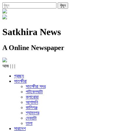
Satkhira News
A Online Newspaper
আজ
|
|
|
প্রচ্ছদ
সাতক্ষীরা
সাতক্ষীরা সদর
পাটকেলঘাটা
কলারোয়া
আশাশুনি
কালিগঞ্জ
শ্যামনগর
দেবহাটা
তালা
সারাদেশ