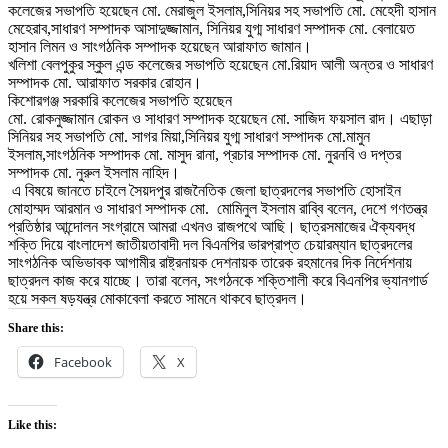
কলেজের সভাপতি হয়েছেন মো. মেরাজুল ইসলাম,সিনিয়র সহ সভাপতি মো. মেহেদী হাসান
মেহেরাব,সাধারণ সম্পাদক আসাদুজ্জামান, সিনিয়র যুগ্ম সাধারণ সম্পাদক মো. বেলায়েত
হাসান লিমন ও সাংগঠনিক সম্পাদক হয়েছেন আরাফাত জামান।
খলিশা বেলপুকুর স্কুল এন্ড কলেজের সভাপতি হয়েছেন মো.রিয়াদ আলী অন্তর ও সাধারণ
সম্পাদক মো. আরাফাত সরকার রোহান।
কিশোরগঞ্জ সরকারি কলেজের সভাপতি হয়েছেন
মো. রোকনুজ্জামান রোকন ও সাধারণ সম্পাদক হয়েছেন মো. সাজিদ ফয়সাল রাদ। এছাড়া
সিনিয়র সহ সভাপতি মো. সাগর মিয়া,সিনিয়র যুগ্ম সাধারণ সম্পাদক মো.মামুন
ইসলাম,সাংগঠনিক সম্পাদক মো. মাসুদ রানা, প্রচার সম্পাদক মো. নুরনবি ও দপ্তর
সম্পাদক মো. নুরুল ইসলাম নাহিদ।
এ বিষয়ে জানতে চাইলে সৈয়দপুর রাজনৈতিক জেলা ছাত্রদলের সভাপতি হোসাইন
মোহাম্মদ আরমান ও সাধারণ সম্পাদক মো. মোমিনুল ইসলাম রাব্বি বলেন, দেশে গণতন্ত্র
প্রতিষ্ঠার আন্দোলন সংগ্রামে আমরা এখনও রাজপথে আছি। ছাত্রসমাজের ঐক্যবদ্ধ
শক্তি দিয়ে বাংলাদেশ জাতীয়তাবাদী দল বিএনপির ভারপ্রাপ্ত চেয়ারম্যান ছাত্রদলের
সাংগঠনিক অভিভাবক আগামীর রাষ্ট্রনায়ক দেশনায়ক তারেক রহমানের দিক নির্দেশনায়
ছাত্রদল কাজ করে যাচ্ছে। তারা বলেন, সংগঠনকে শক্তিশালী করে বিএনপির ভ্যানগার্ড
হয়ে সকল ষড়যন্ত্র মোকাবেলা করতে সামনে থাকবে ছাত্রদল।
Share this:
Facebook
X
Like this: