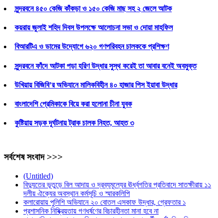
সুন্দরবনে ৪৫০ কেজি কাঁকড়া ও ১৫০ কেজি মাছ সহ ২ জেলে আটক
কয়রায় জুলাই শহিদ দিবস উপলক্ষে আলোচনা সভা ও দোয়া মাহফিল
বিআরটিএ ও ডামের উদ্যোগে ৬২০ গণপরিবহন চালককে প্রশিক্ষণ
সুন্দরবনে ফাঁদে আটকা পড়া হরিণ উদ্ধার সুস্থ করেই তা আবার বনেই অবমুক্ত
উখিয়ায় বিজিবি’র অভিযানে মালিকবিহীন ৪০ হাজার পিস ইয়াবা উদ্ধার
বাংলাদেশি প্রেমিকাকে বিয়ে করা হলোনা চীনা যুবক
কুষ্টিয়ায় সড়ক দূর্ঘটনায় ট্রাক চালক নিহত, আহত ৩
সর্বশেষ সংবাদ >>>
(Untitled)
বিদ্যুতের ভূতুড়ে বিল আদায় ও দ্রব্যমূল্যের ঊর্ধ্বগতির প্রতিবাদে সাতক্ষীরায় ১১
দলীয় ঐক্যের অবস্থান কর্মসূচি ও স্মারকলিপি
কলারোয়ায় পুলিশি অভিযানে ২০ বোতল এসকাফ উদ্ধার, গ্রেফতার ১
প্রশাসনিক নিষ্ক্রিয়তায় গণধর্ষণের বিচারহীনতা মানা হবে না