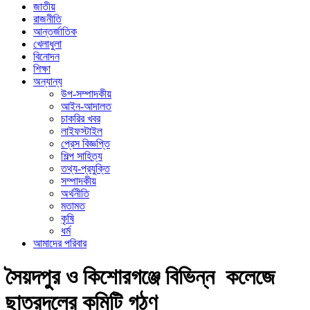
জাতীয়
রাজনীতি
আন্তর্জাতিক
খেলাধুলা
বিনোদন
শিক্ষা
অন্যান্য
উপ-সম্পাদকীয়
আইন-আদালত
চাকরির খবর
লাইফস্টাইল
প্রেস বিজ্ঞপ্তি
শিল্প সাহিত্য
তথ্য-প্রযুক্তি
সম্পাদকীয়
অর্থনীতি
মতামত
কৃষি
ধর্ম
আমাদের পরিবার
সৈয়দপুর ও কিশোরগঞ্জে বিভিন্ন কলেজে
ছাত্রদলের কমিটি গঠণ