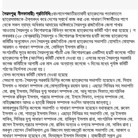
সৈয়দপুর( নীলফামারী) প্রতিনিধি::
বাংলাদেশজাতীয়তাবাদী ছাত্রদলের পতাকাতলে
ছাত্রসমাজকে ঐক্যবদ্ধ করে দেশের স্বার্থে কাজ করা এবং সাধারণ শিক্ষার্থীদের পাশে
থেকে সকল ন্যায্য অধিকার আদায়ের অঙ্গিকারে সৈয়দপুর রাজনৈতিক জেলা শাখার
আওতায় সৈয়দপুর ও কিশোরগঞ্জে বিভিন্ন কলেজে ছাত্রদলের কমিটি গঠণ করা হয়েছে। গ
শুক্রবার (২৮ ফেব্রুয়ারি) সৈয়দপুর ও কিশোরগঞ্জ উপজেলার ছযটি কলেজ ছাত্রদলের
কমিটির অনুমোদন দেন সৈয়দপুর রাজনৈতিক জেলা ছাত্রদলের সভাপতি হোসাইন মোহাম্মদ
আরমান ও সাধারণ সম্পাদক মো. মোমিনুল ইসলাম রাব্বি।
সংগঠনটির সুত্র জানায় সৈয়দপুরের পাঁচটি এবং কিশোরগঞ্জের একটিসহ ছয়টি কলেজে গঠিত
ছাত্রদলের পূর্ণাঙ্গ (আংশিক) কমিটি ঘোষণা দেওয়া হয়। এসবের মধ্যে সৈয়দপুর সরকারি
কলেজ কমিটিকে আগামী এক মাস এবং অন্যান্য কলেজে ৭ দিনের মধ্যে পূর্নাঙ্গ কমিটি
গঠণের নির্দেশনা দেওয়া হয়।
যেসব কলেজের কমিটি ঘোষণা দেওয়া হয়েছে
সেগুলো হলো- সৈয়দপুর সরকারি ডিগ্রি কলেজ ছাত্রদলের সভাপতি হয়েছেন মো. সিহাব
ইসলাম ও সাধারণ সম্পাদক মো.মোস্তাফিজুর রহমান হৃদয়। এছাড়া সিনিয়র সহ সভাপতি
মো. রাজু ইসলাম, সিনিয়র যুগ্ম সাধারণ সম্পাদক মো. আবু সাহেদ সিফাত,সাংগঠনিক
সম্পাদক রকিবুল ইসলাম, প্রচার সম্পাদক মো. ইসমে সিফাত, দপ্তর সম্পাদক মো.
নাহিদুজ্জামান আদর ও ছাত্রী বিষয়ক সম্পাদক নওশিন আক্তার জান্নাতু।
কামারপুকুর ডিগ্রি কলেজে সভাপতি ও সাধারণ সম্পাদক হয়েছেন যথাক্রমে মো. রুবেল
ইসলাম ও মো. শাহানুর ইসলাম লিমন। এছাড়া সিনিয়র সহ সভাপতি মো. নুর ইসলাম
সাকিব, সিনিয়র যুগ্ম সাধারণ সম্পাদক মো. হাকিমুল ইসলাম রানা, সাংগঠনিক সম্পাদক মো.
রাসেল ইসলাম,প্রচার সম্পাদক মো. রাকিব অন্তর ও দপ্তর সম্পাদক মো. সাকিব রানা।
মকবুল হোসেন টেকনিক্যাল এন্ড বিজনেস ম্যানেজমেন্ট কলেজে সভাপতি মো. আকাশ ও
সাধারণ সম্পাদক হয়েছেন মো. মিনহাজুল ইসলাম মিনহাজ। হাজারীহাট স্কুল এন্ড