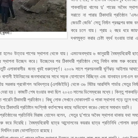
শাকবাড়িয়া খালের দু’ পারের অবৈধ স্থাপ
সরাতে না পারায় ঠিকাদারি প্রতিষ্ঠান ‘এস
জেডটি জেভি’ সেতু নির্মান প্রকল্পের কাজ বন
করে চলে যায়। প্রায় ২ বছর ধরে জায়
দখলমুক্ত করার চেষ্টা ব্যর্থ হওয়ায় তারা 
রানো হলেও উত্তর পাশের স্থাপনা থেকে যায়। এমতঅবস্থায় ৬ জানুয়ারী বৈষম্যবিরোধী ছাত
স্থাপনা উচ্ছেদ করে। উচ্ছেদের পর ঠিকাদারী প্রতিষ্ঠান সেতু নির্মান কাজ শুরু করেছ
ুটি এলাকাবাসীর জন্য খুবই গুরুত্বপূর্ণ। ২০০৯ সালে প্রলয়নকারী ঘূর্ণিঝড় আইলার আঘা
ও বাগালী ইউনিয়নের জনসাধারনের সাথে সড়ক যোগাযোগ বিচ্ছিন্ন এবং যানবাহন চলা-চল বন
নীয় সরকার প্রকৌশল অধিদপ্তর (এলজিইডি) থেকে ৩৬ মিটার আরসিসি গার্ডার সেতুর নির্ম
েশ দেয়া হয়। কাজটি শেষ হওয়ার কথা ছিল ২০২৩ সালের ডিসেম্বরের মধ্যে। কিন্তু শাকবাড়ি
 পারেনি ঠিকাদারী প্রতিষ্ঠান। কিছু লোক সেখানে দোকানপাট ও পাকা স্থাপনা গড়ে তুলে দখ
নিয়ে ঠিকাদারি প্রতিষ্টান সংশ্লিষ্ঠ কর্তপক্ষের কাছে অভিযোগ করেও কোনো সমাধান হয়নি।
ী প্রতিষ্ঠানের প্রতিনিধি মিরাজ হোসেন বলেন, সেতুর দু’পারে অবৈধ স্থাপনা থাকায় যথা সম
 করে দিয়েছি। বৈষম্যবিরোধী ছাত্র আন্দোলনের কয়রার ছাত্র প্রতিনিধি গোলাম রব্বা
ষ দির্ঘদিন চরম ভোগান্তিতে রয়েছে।