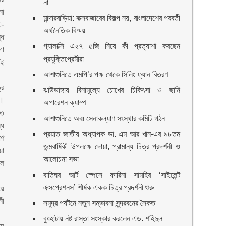
না
না
মান্দারবাড়িয়া: কক্সবাজারের বিকল্প নয়, বাংলাদেশের পরবর্তী
এ-
অর্থনৈতিক বিস্ময়
্ধ
গ্যালাক্সি এ২৭ ৫জি নিয়ে কী প্রত্যাশা করছেন
গা
প্রযুক্তিপ্রেমীরা
এই
আশাশুনিতে এমপি’র পক্ষ থেকে সিলিং ফ্যান বিতরণ
্র
ঝাউডাঙ্গায় বিনামূল্যে চোখের চিকিৎসা ও ছানি
ে।
অপারেশন ক্যাম্প
তে
আশাশুনিতে অবঃ সেনাকল্যাণ সংস্থার কমিটি গঠন
্ধ
প্রয়াত জাতীয় অধ্যাপক ডা. এম আর খান-এর ৯৮তম
াণ
জন্মবার্ষিকী উপলক্ষে দোয়া, প্রামান্য চিত্র প্রদর্শনী ও
য়া
আলোচনা সভা
লে
বাতিঘর আর্ট স্পেসে ফারিনা সামহির ‘সাইলেন্ট
এক্সপ্রেশনস’ শীর্ষক একক চিত্র প্রদর্শনী শুরু
য়ে
নী
সমুদ্র পর্যটনে নতুন সম্ভাবনা সুন্দরবনের সৈকত
বুধহাটায় নষ্ট রাস্তা সংস্কার করলেন এড. শহিদুল