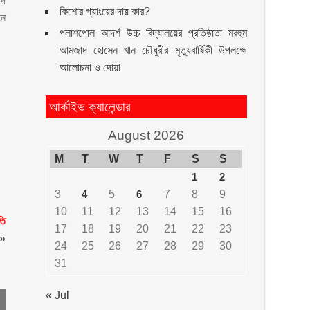
েদ
কিশোর গ্যাংয়ের দায় কার?
নে
পলাশপোল আদর্শ উচ্চ বিদ্যালয়ের প্রতিষ্ঠাতা মরহুম
আমজাদ হোসেন খান চৌধুরীর মৃত্যুবার্ষিকী উপলক্ষে
আলোচনা ও দোয়া
আর্কাইভ ক্যালেন্ডার
August 2026
M
T
W
T
F
S
S
1
2
3
4
5
6
7
8
9
10
11
12
13
14
15
16
তি
17
18
19
20
21
22
23
»
24
25
26
27
28
29
30
31
« Jul