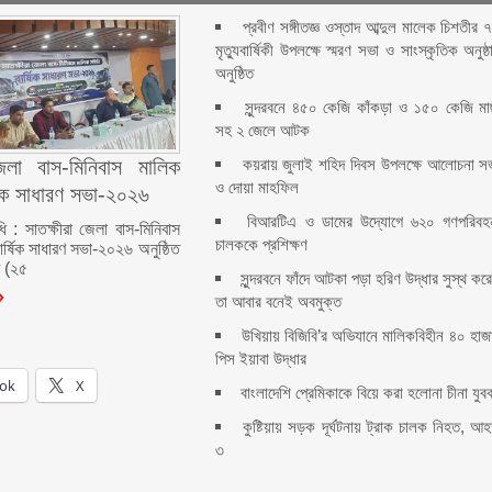
প্রবীণ সঙ্গীতজ্ঞ ওস্তাদ আব্দুল মালেক চিশতীর 
মৃত্যুবার্ষিকী উপলক্ষে স্মরণ সভা ও সাংস্কৃতিক অনুষ্ঠ
অনুষ্ঠিত
সুন্দরবনে ৪৫০ কেজি কাঁকড়া ও ১৫০ কেজি ম
সহ ২ জেলে আটক
কয়রায় জুলাই শহিদ দিবস উপলক্ষে আলোচনা স
জেলা বাস-মিনিবাস মালিক
ও দোয়া মাহফিল
ষিক সাধারণ সভা-২০২৬
বিআরটিএ ও ডামের উদ্যোগে ৬২০ গণপরিবহ
ধি : সাতক্ষীরা জেলা বাস-মিনিবাস
চালককে প্রশিক্ষণ
ার্ষিক সাধারণ সভা-২০২৬ অনুষ্ঠিত
র (২৫
সুন্দরবনে ফাঁদে আটকা পড়া হরিণ উদ্ধার সুস্থ কর
তা আবার বনেই অবমুক্ত
উখিয়ায় বিজিবি’র অভিযানে মালিকবিহীন ৪০ হাজ
পিস ইয়াবা উদ্ধার
ok
X
বাংলাদেশি প্রেমিকাকে বিয়ে করা হলোনা চীনা যুব
কুষ্টিয়ায় সড়ক দূর্ঘটনায় ট্রাক চালক নিহত, আ
৩