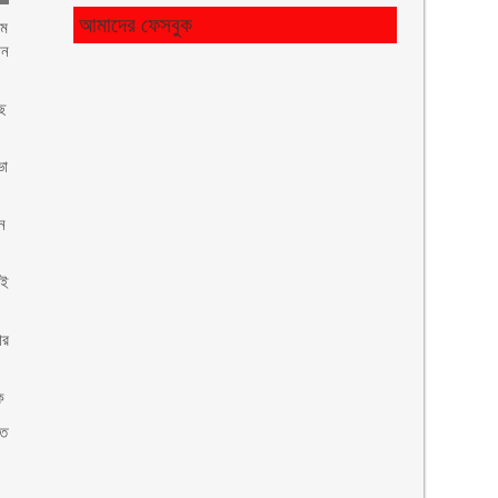
আমাদের ফেসবুক
৭ম
ান
াছ
ভা
ন
েই
ার
ক
হত