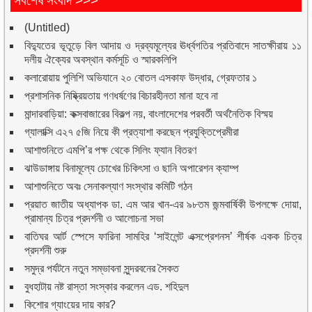
সর্বশেষ সংবাদ >>>
(Untitled)
বিদ্যুতের ভূতুড়ে বিল আদায় ও দ্রব্যমূল্যের ঊর্ধ্বগতির প্রতিবাদে সাতক্ষীরায় ১১
দলীয় ঐক্যের অবস্থান কর্মসূচি ও স্মারকলিপি
কলারোয়ায় পুলিশি অভিযানে ২০ বোতল এসকাফ উদ্ধার, গ্রেফতার ১
প্রশাসনিক নিষ্ক্রিয়তায় গণধর্ষণের বিচারহীনতা মানা হবে না
মান্দারবাড়িয়া: কক্সবাজারের বিকল্প নয়, বাংলাদেশের পরবর্তী অর্থনৈতিক বিস্ময়
গ্যালাক্সি এ২৭ ৫জি নিয়ে কী প্রত্যাশা করছেন প্রযুক্তিপ্রেমীরা
আশাশুনিতে এমপি’র পক্ষ থেকে সিলিং ফ্যান বিতরণ
ঝাউডাঙ্গায় বিনামূল্যে চোখের চিকিৎসা ও ছানি অপারেশন ক্যাম্প
আশাশুনিতে অবঃ সেনাকল্যাণ সংস্থার কমিটি গঠন
প্রয়াত জাতীয় অধ্যাপক ডা. এম আর খান-এর ৯৮তম জন্মবার্ষিকী উপলক্ষে দোয়া,
প্রামান্য চিত্র প্রদর্শনী ও আলোচনা সভা
বাতিঘর আর্ট স্পেসে ফারিনা সামহির ‘সাইলেন্ট এক্সপ্রেশনস’ শীর্ষক একক চিত্র
প্রদর্শনী শুরু
সমুদ্র পর্যটনে নতুন সম্ভাবনা সুন্দরবনের সৈকত
বুধহাটায় নষ্ট রাস্তা সংস্কার করলেন এড. শহিদুল
কিশোর গ্যাংয়ের দায় কার?