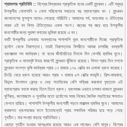
শ্যামনগর প্রতিনিধি ::
বিশ্বের বিস্বয়কর প্রাকৃতিক বনের একটি সুন্দরবন। এটি সমুদ্র
উপকূলীয় নোনাপানি ও নোনা পরিবেশের সবচেয়ে বড় ম্যানগ্রোভ বন । সুন্দরবন
বাংলাদেশের ফুসফুস নামেও পেয়েছে পরিচিতি। আমাদের গর্ব, অহংকার ও ঐতিহ্যের
ধারক এই বন বিশ্ব ঐতিহ্যেরও একক অংশ। বছরের পর বছর ধরে উপকূলীয়
জনগোষ্ঠীর জন্য সুরক্ষা বলায়ের ভূমিকা রয়েছে এ বন।
বনটি উপকূলীয় এলাকায় অবস্থানের পাশাপাশি বৃহৎ জনগোষ্ঠীকে দিচ্ছে প্রাকৃতিক
দুর্যোগ থেকে নিরাপত্তা। তারই নিরাপত্তার বিপরীতে আমরা চালাচ্ছি বনব্যাপী
ধ্বংসাত্মক সব কার্যক্রম। যা বনের জীববৈচিত্র দিনকে দিন ফেলছি হুমকির মুখে।
প্রাকৃতিক ও মানবসৃষ্ট উভয় কারণেই সুন্দরবন ঝুঁকিতে রয়েছে। বিগত প্রায় তিন দশকে
সুন্দরবন সংলগ্ন কৃষি কার্যক্রম প্রায় ১৭ হাজার ১৭৯ হেক্টর বন এলাকা ধ্বংস করেছে।
চিংড়ি ঘেরে ধ্বংস হয়েছে আরও প্রায় ৭ হাজার ৬শ হেক্টর বনভূমি। শিল্প-কারখানা,
বিদ্যুৎ উৎপাদন কেন্দ্র ও দেড় শতাধিকের বেশি সক্রিয় করাখানা বৃহত্তম এই
ম্যানগ্রোভ বনকে করছে তিলে তিলে ধ্বংস। ধ্বংসযজ্ঞ এভাবে চলমান থাকলে সুন্দরবন
ঘূর্ণিঝড়, জলোচ্ছাস ও সুনামির মতো দুর্যোগের সময় নিজের জৈবিক লড়াইয়ের ক্ষমতাও
ফেলবে হারিয়ে। পাশাপাশি উপকূলীয় জনগোষ্ঠী পড়বে মারাত্মক হুমকির মুখে। আমাদের
ক্রমাগত ধ্বংসযজ্ঞের ফলে ইতোমধ্যেই প্রায় লক্ষাধিক পরিবার হয়ে পড়ে গেছে
গৃহহীন। যার সংখ্যা বাড়ছে প্রতিনিয়ত।
এছাড়া গৃহহীন হওয়ার আশঙ্কায় রয়েছে আরও এক লাখেরও বেশি মানুষ। বিশ্বের