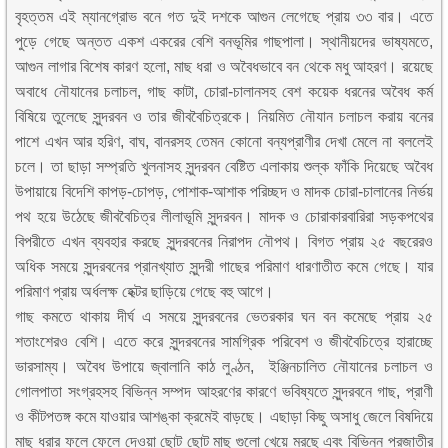
বৃহত্তম এই ম্যানগ্রোভ বনে গত দুই দশকে আগুন লেগেছে প্রায় ৩৩ বার। এতে
পুড়ে গেছে অন্তত একশ একরের বেশি বনভূমির গাছপালা। স্থানীয়দের ভাষ্যমতে,
আগুন লাগার বিশেষ কারণ হলো, মাছ ধরা ও অবৈধভাবে বন থেকে মধু আহরণ। রয়েছে
অবাধে নৌযানের চলাচল, গাছ কাটা, চোরা-চালানসহ বেশ কয়েক ধরনের অবৈধ কর্ম
বিষিয়ে তুলেছে সুন্দরবন ও তার জীববৈচিত্রকে। নিয়মিত নৌযান চলাচল করায় বনের
পাশে এখন আর হরিণ, বাঘ, বানরসহ তেমন কোনো বন্যপ্রাণীর দেখা মেলে না বললেই
চলে। তা ছাড়া সম্প্রতি খুলনাসহ সুন্দরবন বেষ্টিত এলাকায় শুল্ক ফাঁকি দিয়েছে অবৈধ
উপায়ায়ে বিদেশি কাপড়-চোপড়, পোশাক-আশাক পরিচ্ছদ ও মাদক চোরা-চালানের নির্ভয়
পথ হয়ে উঠেছে জীববৈচিত্র লীলাভূমি সুন্দরবন। মাদক ও চোরাকারবারিরা সড়কপথের
বিপরীতে এখন ব্যবহার করছে সুন্দরবনের নিরাপদ নৌপথ। বিগত প্রায় ২৫ বছরেরও
অধিক সময়ে সুন্দরবনের প্রানখ্যাত সুন্দরী গাছের পরিমাণ ধারণাতীত কমে গেছে। যার
পরিমাণ প্রায় অর্ধলক্ষ হেক্টর ছাড়িয়ে গেছে বহু আগে।
গাছ কমতে থাকায় দীর্ঘ এ সময়ে সুন্দরবনের ভেতরকার ঘন বন কমেছে প্রায় ২৫
শতাংশেরও বেশি। এতে করে সুন্দরবনের সামগ্রিক পরিবেশ ও জীববৈচিত্রে হারাচ্ছে
ভারসাম্য। অবৈধ উপায়ে জ্বালানি কাঠ লুণ্ঠন, ইঞ্জিনচালিত নৌযানের চলাচল ও
গোলপাতা সংগ্রহসহ বিভিন্ন সম্পদ আহরণের কারণে ভবিষ্যতে সুন্দরবনে গাছ, প্রাণী
ও কীটপতঙ্গ কমে যাওয়ার আশঙ্কা ক্রমেই বাড়ছে। এছাড়া কিছু অসাধু জেলে বিষদিয়ে
মাছ ধরার ফলে ফেলে দেওয়া ছোট ছোট মাছ গুলো খেয়ে মরছে এবং বিভিন্ন প্রজাতীর