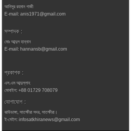
আনিসুর রহমান গাজী
E-mail: anis1971@gmail.com
সম্পাদক :
মোঃ আব্দুল হান্নান
E-mail: hannansb@gmail.com
প্রকাশক :
এস.এম আব্দুল্লাহ
মোবাইল: +88 01729 708079
যোগাযোগ :
ঝাউডাঙ্গা, সাতক্ষীরা সদর, সাতক্ষীরা।
ই-মেইল: infosatkhiranews@gmail.com