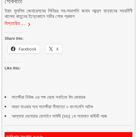
শোকবার্তা
ইয়াং মুসলিম জেনারেশনের সিনিয়র সহ-সভাপতি জনাব আব্দুল হান্নানের সহধর্মিণী
খালেদা খাতুনের ইন্তেকালে গভীর শোক প্রকাশ
বিস্তারিত…
Share this:
Facebook
X
Like this:
সাতক্ষীরা নিউজ এর পক্ষ থেকে সবাইকে ঈদ মোবারক
ভার‌ত যাওয়ার প‌থে সাতক্ষীরা সীমান্তে ৩ বাংলা‌দে‌শি আটক
আল্লামা দেলোয়ার হোসাইন সাঈদী (রহঃ) ১ম শাহাদাত বার্ষিকী আজ