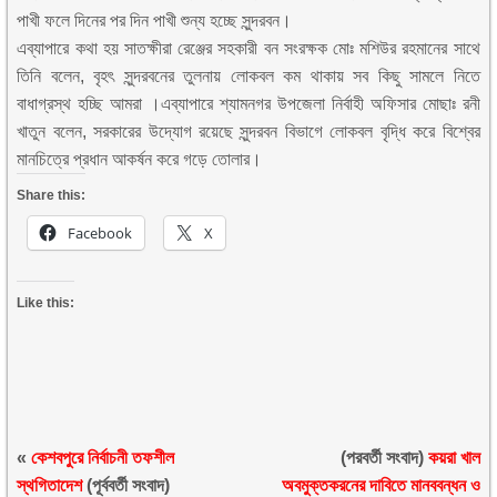
পাখী ফলে দিনের পর দিন পাখী শুন্য হচ্ছে সুন্দরবন।
এব্যাপারে কথা হয় সাতক্ষীরা রেঞ্জের সহকারী বন সংরক্ষক মোঃ মশিউর রহমানের সাথে
তিনি বলেন, বৃহৎ সুন্দরবনের তুলনায় লোকবল কম থাকায় সব কিছু সামলে নিতে
বাধাগ্রস্থ হচ্ছি আমরা ।এব্যাপারে শ্যামনগর উপজেলা নির্বাহী অফিসার মোছাঃ রনী
খাতুন বলেন, সরকারের উদ্যোগ রয়েছে সুন্দরবন বিভাগে লোকবল বৃদ্ধি করে বিশ্বের
মানচিত্রে প্রধান আকর্ষন করে গড়ে তোলার।
Share this:
Facebook
X
Like this:
«
কেশবপুরে নির্বাচনী তফশীল
(পরবর্তী সংবাদ)
কয়রা খাল
স্থগিতাদেশ
(পূর্ববর্তী সংবাদ)
অবমুক্তকরনের দাবিতে মানববন্ধন ও