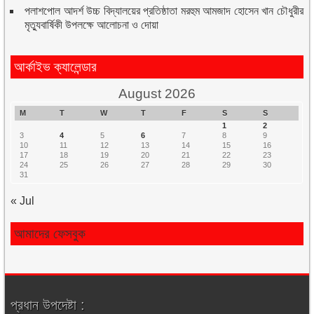
পলাশপোল আদর্শ উচ্চ বিদ্যালয়ের প্রতিষ্ঠাতা মরহুম আমজাদ হোসেন খান চৌধুরীর
মৃত্যুবার্ষিকী উপলক্ষে আলোচনা ও দোয়া
আর্কাইভ ক্যালেন্ডার
August 2026
M
T
W
T
F
S
S
1
2
3
4
5
6
7
8
9
10
11
12
13
14
15
16
17
18
19
20
21
22
23
24
25
26
27
28
29
30
31
« Jul
আমাদের ফেসবুক
প্রধান উপদেষ্টা :