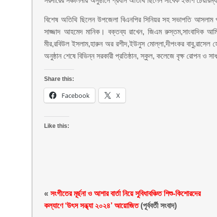
সরদারের সঞ্চালনায় অনুষ্ঠানে প্রধান অতিথি ছিলেন সাবেক ইউপি চেয়ার
বিশেষ অতিথি ছিলেন উপজেলা বিএনপির সিনিয়র সহ সভাপতি আসলাম প
সাজ্জাদ আহমেদ মানিক। বক্তব্য রাখেন, জিএম রুস্তম,সাংবাদিক আম
মীর,রবিউল ইসলাম,হারুন অর রশীদ,ইউনুস মোল্লা,দীপংকর বাবু,রাসেল 
অনুষ্ঠান শেষে বিভিন্ন সরকারী প্রতিষ্ঠান, স্কুল, কলেজে বৃক্ষ রোপন ও
Share this:
Facebook
X
Like this:
«
সংগীতের মূর্ছনা ও আশার বার্তা নিয়ে সুবিধাবঞ্চিত শিশু-কিশোরদের
কল্যাণে ‘উৎস সন্ধ্যা ২০২৪’ আয়োজিত
(পূর্ববর্তী সংবাদ)