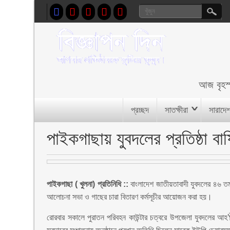
আজ
বৃহস
প্রচ্ছদ
সাতক্ষীরা
সারাদে
পাইকগাছায় যুবদলের প্রতিষ্ঠা বার
পাইকগাছা ( খুলনা) প্রতিনিধি ::
বাংলাদেশ জাতীয়তাবাদী যুবদলের ৪৬ তম
আলোচনা সভা ও গাছের চারা বিতারণ কর্মসূচীর আয়োজন করা হয়।
রোরবার সকালে পুরাতন পরিবহন কাউন্টার চত্বরে উপজেলা যুবদলের আহ