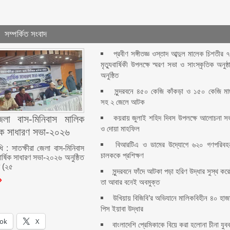
সম্পর্কিত সংবাদ
প্রবীণ সঙ্গীতজ্ঞ ওস্তাদ আব্দুল মালেক চিশতীর 
মৃত্যুবার্ষিকী উপলক্ষে স্মরণ সভা ও সাংস্কৃতিক অনুষ্ঠ
অনুষ্ঠিত
সুন্দরবনে ৪৫০ কেজি কাঁকড়া ও ১৫০ কেজি ম
সহ ২ জেলে আটক
কয়রায় জুলাই শহিদ দিবস উপলক্ষে আলোচনা স
জেলা বাস-মিনিবাস মালিক
ও দোয়া মাহফিল
ষিক সাধারণ সভা-২০২৬
বিআরটিএ ও ডামের উদ্যোগে ৬২০ গণপরিবহ
ধি : সাতক্ষীরা জেলা বাস-মিনিবাস
চালককে প্রশিক্ষণ
ার্ষিক সাধারণ সভা-২০২৬ অনুষ্ঠিত
র (২৫
সুন্দরবনে ফাঁদে আটকা পড়া হরিণ উদ্ধার সুস্থ কর
তা আবার বনেই অবমুক্ত
উখিয়ায় বিজিবি’র অভিযানে মালিকবিহীন ৪০ হাজ
পিস ইয়াবা উদ্ধার
ok
X
বাংলাদেশি প্রেমিকাকে বিয়ে করা হলোনা চীনা যুব