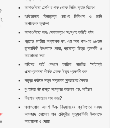
আশাশুনিতে এমপি’র পক্ষ থেকে সিলিং ফ্যান বিতরণ
জী
ঝাউডাঙ্গায় বিনামূল্যে চোখের চিকিৎসা ও ছানি
বু
অপারেশন ক্যাম্প
র।
আশাশুনিতে অবঃ সেনাকল্যাণ সংস্থার কমিটি গঠন
প্রয়াত জাতীয় অধ্যাপক ডা. এম আর খান-এর ৯৮তম
জন্মবার্ষিকী উপলক্ষে দোয়া, প্রামান্য চিত্র প্রদর্শনী ও
আলোচনা সভা
বাতিঘর আর্ট স্পেসে ফারিনা সামহির ‘সাইলেন্ট
এক্সপ্রেশনস’ শীর্ষক একক চিত্র প্রদর্শনী শুরু
সমুদ্র পর্যটনে নতুন সম্ভাবনা সুন্দরবনের সৈকত
বুধহাটায় নষ্ট রাস্তা সংস্কার করলেন এড. শহিদুল
কিশোর গ্যাংয়ের দায় কার?
পলাশপোল আদর্শ উচ্চ বিদ্যালয়ের প্রতিষ্ঠাতা মরহুম
ভা
আমজাদ হোসেন খান চৌধুরীর মৃত্যুবার্ষিকী উপলক্ষে
»
আলোচনা ও দোয়া