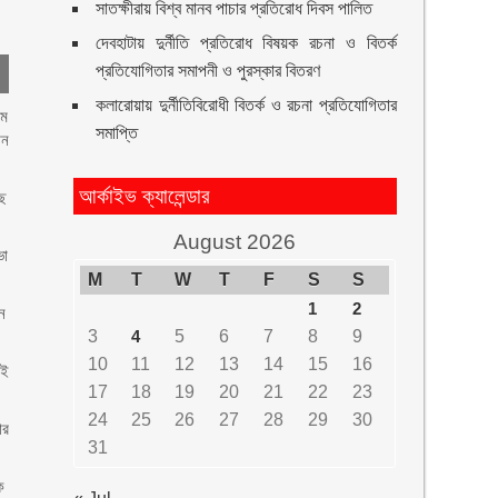
সাতক্ষীরায় বিশ্ব মানব পাচার প্রতিরোধ দিবস পালিত
দেবহাটায় দুর্নীতি প্রতিরোধ বিষয়ক রচনা ও বিতর্ক
প্রতিযোগিতার সমাপনী ও পুরস্কার বিতরণ
কলারোয়ায় দুর্নীতিবিরোধী বিতর্ক ও রচনা প্রতিযোগিতার
৭ম
সমাপ্তি
ান
আর্কাইভ ক্যালেন্ডার
াছ
August 2026
ভা
M
T
W
T
F
S
S
1
2
ন
3
4
5
6
7
8
9
10
11
12
13
14
15
16
েই
17
18
19
20
21
22
23
24
25
26
27
28
29
30
ার
31
ক