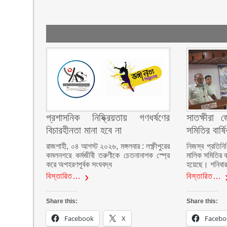
প্রশাসনিক নিষ্ক্রিয়তায় গণধর্ষণের
সাতক্ষীরা 
বিচারহীনতা মানা হবে না
সমিতির বার্
রাজশাহী, ০৪ আগস্ট ২০২৬, মঙ্গলবার : লক্ষ্ণীপুরের
নিজস্ব প্রতিনি
কমলনগরে কর্মজীবী তরুণীকে চেতনানাশক স্প্রে
মালিক সমিতির ব
করে অপহরণপূর্বক সংঘবদ্ধ
হয়েছে। শনিবা
বিস্তারিত…
বিস্তারিত…
Share this:
Share this:
Facebook
X
Facebo