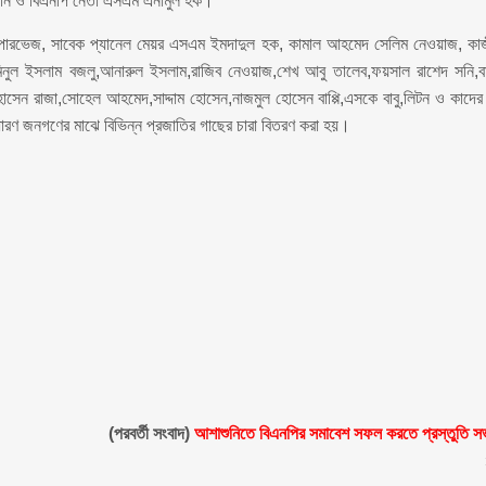
ম্যান ও বিএনপি নেতা এসএম এনামুল হক।
ারভেজ, সাবেক প্যানেল মেয়র এসএম ইমদাদুল হক, কামাল আহমেদ সেলিম নেওয়াজ, কা
িনুল ইসলাম বজলু,আনারুল ইসলাম,রাজিব নেওয়াজ,শেখ আবু তালেব,ফয়সাল রাশেদ সনি,বা
হোসেন রাজা,সোহেল আহমেদ,সাদ্দাম হোসেন,নাজমুল হোসেন বাপ্পি,এসকে বাবু,লিটন ও কাদে
 সাধারণ জনগণের মাঝে বিভিন্ন প্রজাতির গাছের চারা বিতরণ করা হয়।
(পরবর্তী সংবাদ)
আশাশুনিতে বিএনপির সমাবেশ সফল করতে প্রস্তুতি স