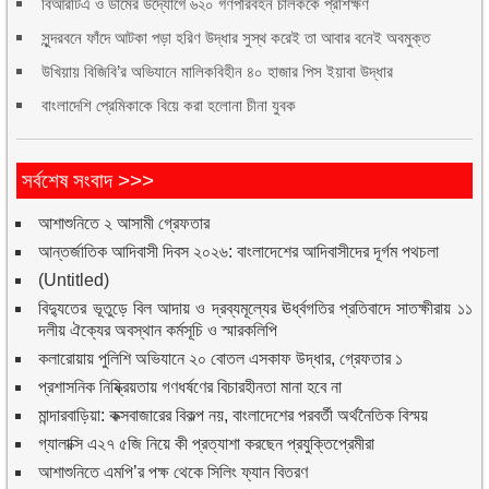
বিআরটিএ ও ডামের উদ্যোগে ৬২০ গণপরিবহন চালককে প্রশিক্ষণ
সুন্দরবনে ফাঁদে আটকা পড়া হরিণ উদ্ধার সুস্থ করেই তা আবার বনেই অবমুক্ত
উখিয়ায় বিজিবি’র অভিযানে মালিকবিহীন ৪০ হাজার পিস ইয়াবা উদ্ধার
বাংলাদেশি প্রেমিকাকে বিয়ে করা হলোনা চীনা যুবক
সর্বশেষ সংবাদ >>>
আশাশুনিতে ২ আসামী গ্রেফতার
আন্তর্জাতিক আদিবাসী দিবস ২০২৬: বাংলাদেশের আদিবাসীদের দূর্গম পথচলা
(Untitled)
বিদ্যুতের ভূতুড়ে বিল আদায় ও দ্রব্যমূল্যের ঊর্ধ্বগতির প্রতিবাদে সাতক্ষীরায় ১১
দলীয় ঐক্যের অবস্থান কর্মসূচি ও স্মারকলিপি
কলারোয়ায় পুলিশি অভিযানে ২০ বোতল এসকাফ উদ্ধার, গ্রেফতার ১
প্রশাসনিক নিষ্ক্রিয়তায় গণধর্ষণের বিচারহীনতা মানা হবে না
মান্দারবাড়িয়া: কক্সবাজারের বিকল্প নয়, বাংলাদেশের পরবর্তী অর্থনৈতিক বিস্ময়
গ্যালাক্সি এ২৭ ৫জি নিয়ে কী প্রত্যাশা করছেন প্রযুক্তিপ্রেমীরা
আশাশুনিতে এমপি’র পক্ষ থেকে সিলিং ফ্যান বিতরণ