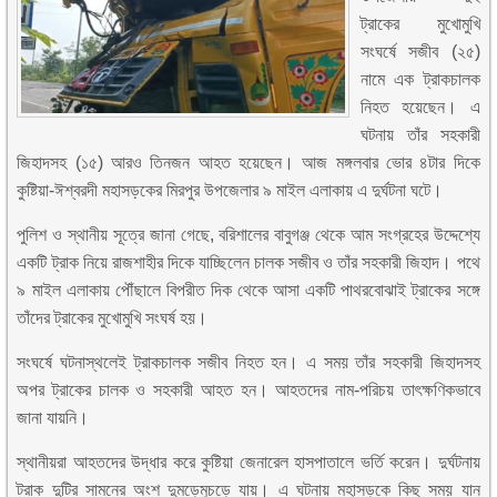
ট্রাকের মুখোমুখি
সংঘর্ষে সজীব (২৫)
নামে এক ট্রাকচালক
নিহত হয়েছেন। এ
ঘটনায় তাঁর সহকারী
জিহাদসহ (১৫) আরও তিনজন আহত হয়েছেন। আজ মঙ্গলবার ভোর ৪টার দিকে
কুষ্টিয়া-ঈশ্বরদী মহাসড়কের মিরপুর উপজেলার ৯ মাইল এলাকায় এ দুর্ঘটনা ঘটে।
পুলিশ ও স্থানীয় সূত্রে জানা গেছে, বরিশালের বাবুগঞ্জ থেকে আম সংগ্রহের উদ্দেশ্যে
একটি ট্রাক নিয়ে রাজশাহীর দিকে যাচ্ছিলেন চালক সজীব ও তাঁর সহকারী জিহাদ। পথে
৯ মাইল এলাকায় পৌঁছালে বিপরীত দিক থেকে আসা একটি পাথরবোঝাই ট্রাকের সঙ্গে
তাঁদের ট্রাকের মুখোমুখি সংঘর্ষ হয়।
সংঘর্ষে ঘটনাস্থলেই ট্রাকচালক সজীব নিহত হন। এ সময় তাঁর সহকারী জিহাদসহ
অপর ট্রাকের চালক ও সহকারী আহত হন। আহতদের নাম-পরিচয় তাৎক্ষণিকভাবে
জানা যায়নি।
স্থানীয়রা আহতদের উদ্ধার করে কুষ্টিয়া জেনারেল হাসপাতালে ভর্তি করেন। দুর্ঘটনায়
ট্রাক দুটির সামনের অংশ দুমড়েমুচড়ে যায়। এ ঘটনায় মহাসড়কে কিছু সময় যান