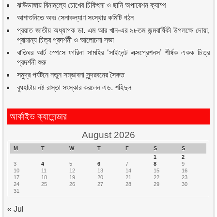
ঝাউডাঙ্গায় বিনামূল্যে চোখের চিকিৎসা ও ছানি অপারেশন ক্যাম্প
আশাশুনিতে অবঃ সেনাকল্যাণ সংস্থার কমিটি গঠন
প্রয়াত জাতীয় অধ্যাপক ডা. এম আর খান-এর ৯৮তম জন্মবার্ষিকী উপলক্ষে দোয়া,
প্রামান্য চিত্র প্রদর্শনী ও আলোচনা সভা
বাতিঘর আর্ট স্পেসে ফারিনা সামহির ‘সাইলেন্ট এক্সপ্রেশনস’ শীর্ষক একক চিত্র
প্রদর্শনী শুরু
সমুদ্র পর্যটনে নতুন সম্ভাবনা সুন্দরবনের সৈকত
বুধহাটায় নষ্ট রাস্তা সংস্কার করলেন এড. শহিদুল
আর্কাইভ ক্যালেন্ডার
August 2026
M
T
W
T
F
S
S
1
2
3
4
5
6
7
8
9
10
11
12
13
14
15
16
17
18
19
20
21
22
23
24
25
26
27
28
29
30
31
« Jul