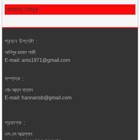
আমাদের ফেসবুক
প্রধান উপদেষ্টা :
আনিসুর রহমান গাজী
E-mail: anis1971@gmail.com
সম্পাদক :
মোঃ আব্দুল হান্নান
E-mail: hannansb@gmail.com
প্রকাশক :
এস.এম আব্দুল্লাহ