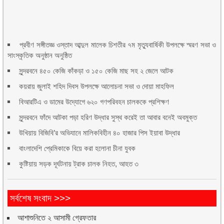
প্রবীণ সঙ্গীতজ্ঞ ওস্তাদ আব্দুল মালেক চিশতীর ৭ম মৃত্যুবার্ষিকী উপলক্ষে স্মরণ সভা ও
সাংস্কৃতিক অনুষ্ঠান অনুষ্ঠিত
সুন্দরবনে ৪৫০ কেজি কাঁকড়া ও ১৫০ কেজি মাছ সহ ২ জেলে আটক
কয়রায় জুলাই শহিদ দিবস উপলক্ষে আলোচনা সভা ও দোয়া মাহফিল
বিআরটিএ ও ডামের উদ্যোগে ৬২০ গণপরিবহন চালককে প্রশিক্ষণ
সুন্দরবনে ফাঁদে আটকা পড়া হরিণ উদ্ধার সুস্থ করেই তা আবার বনেই অবমুক্ত
উখিয়ায় বিজিবি’র অভিযানে মালিকবিহীন ৪০ হাজার পিস ইয়াবা উদ্ধার
বাংলাদেশি প্রেমিকাকে বিয়ে করা হলোনা চীনা যুবক
কুষ্টিয়ায় সড়ক দূর্ঘটনায় ট্রাক চালক নিহত, আহত ৩
সর্বশেষ সংবাদ >>>
আশাশুনিতে ২ আসামী গ্রেফতার