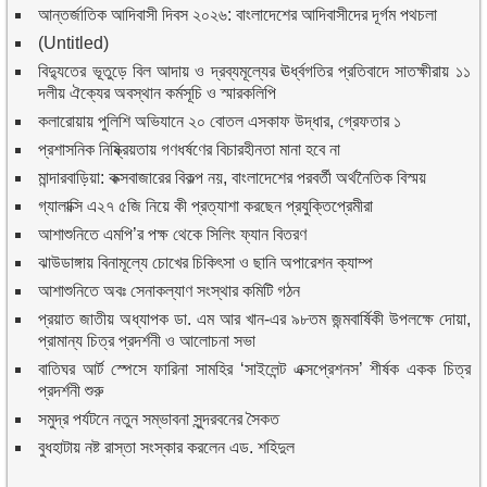
আন্তর্জাতিক আদিবাসী দিবস ২০২৬: বাংলাদেশের আদিবাসীদের দূর্গম পথচলা
(Untitled)
বিদ্যুতের ভূতুড়ে বিল আদায় ও দ্রব্যমূল্যের ঊর্ধ্বগতির প্রতিবাদে সাতক্ষীরায় ১১
দলীয় ঐক্যের অবস্থান কর্মসূচি ও স্মারকলিপি
কলারোয়ায় পুলিশি অভিযানে ২০ বোতল এসকাফ উদ্ধার, গ্রেফতার ১
প্রশাসনিক নিষ্ক্রিয়তায় গণধর্ষণের বিচারহীনতা মানা হবে না
মান্দারবাড়িয়া: কক্সবাজারের বিকল্প নয়, বাংলাদেশের পরবর্তী অর্থনৈতিক বিস্ময়
গ্যালাক্সি এ২৭ ৫জি নিয়ে কী প্রত্যাশা করছেন প্রযুক্তিপ্রেমীরা
আশাশুনিতে এমপি’র পক্ষ থেকে সিলিং ফ্যান বিতরণ
ঝাউডাঙ্গায় বিনামূল্যে চোখের চিকিৎসা ও ছানি অপারেশন ক্যাম্প
আশাশুনিতে অবঃ সেনাকল্যাণ সংস্থার কমিটি গঠন
প্রয়াত জাতীয় অধ্যাপক ডা. এম আর খান-এর ৯৮তম জন্মবার্ষিকী উপলক্ষে দোয়া,
প্রামান্য চিত্র প্রদর্শনী ও আলোচনা সভা
বাতিঘর আর্ট স্পেসে ফারিনা সামহির ‘সাইলেন্ট এক্সপ্রেশনস’ শীর্ষক একক চিত্র
প্রদর্শনী শুরু
সমুদ্র পর্যটনে নতুন সম্ভাবনা সুন্দরবনের সৈকত
বুধহাটায় নষ্ট রাস্তা সংস্কার করলেন এড. শহিদুল