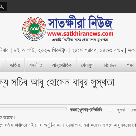
িবার
|
৮ই আগস্ট, ২০২৬ খ্রিস্টাব্দ
|
২৪শে শ্রাবণ, ১৪৩৩ বঙ্গাব্দ
|
সকা
শ
জাতীয়
রাজনীতি
আন্তর্জাতিক
খেলাধুলা
বিনোদন
শিক্ষা
্য সচিব আবু হোসেন বাবুর সুস্থতা
কয়রা(খুলনা)প্রতিনিধি ::
খুলনা জেল
ঠিত হয়েছে।
গে দলীয় কার্যালয়ে এই দোয়া অনুষ্ঠিত হয়। দোয়া পরিচালনা করেন মসজিদে আবু বকরের প