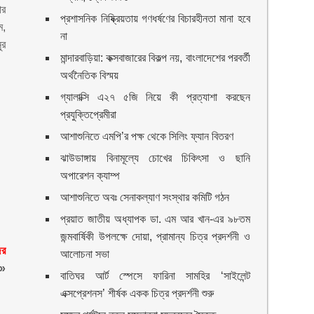
ার
প্রশাসনিক নিষ্ক্রিয়তায় গণধর্ষণের বিচারহীনতা মানা হবে
ম,
না
ুর
মান্দারবাড়িয়া: কক্সবাজারের বিকল্প নয়, বাংলাদেশের পরবর্তী
অর্থনৈতিক বিস্ময়
গ্যালাক্সি এ২৭ ৫জি নিয়ে কী প্রত্যাশা করছেন
প্রযুক্তিপ্রেমীরা
আশাশুনিতে এমপি’র পক্ষ থেকে সিলিং ফ্যান বিতরণ
ঝাউডাঙ্গায় বিনামূল্যে চোখের চিকিৎসা ও ছানি
অপারেশন ক্যাম্প
আশাশুনিতে অবঃ সেনাকল্যাণ সংস্থার কমিটি গঠন
প্রয়াত জাতীয় অধ্যাপক ডা. এম আর খান-এর ৯৮তম
জন্মবার্ষিকী উপলক্ষে দোয়া, প্রামান্য চিত্র প্রদর্শনী ও
ের
আলোচনা সভা
»
বাতিঘর আর্ট স্পেসে ফারিনা সামহির ‘সাইলেন্ট
এক্সপ্রেশনস’ শীর্ষক একক চিত্র প্রদর্শনী শুরু