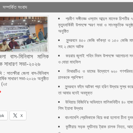
সম্পর্কিত সংবাদ
প্রবীণ সঙ্গীতজ্ঞ ওস্তাদ আব্দুল মালেক চিশতীর 
মৃত্যুবার্ষিকী উপলক্ষে স্মরণ সভা ও সাংস্কৃতিক অনুষ্ঠ
অনুষ্ঠিত
সুন্দরবনে ৪৫০ কেজি কাঁকড়া ও ১৫০ কেজি ম
সহ ২ জেলে আটক
কয়রায় জুলাই শহিদ দিবস উপলক্ষে আলোচনা স
জেলা বাস-মিনিবাস মালিক
ও দোয়া মাহফিল
ষিক সাধারণ সভা-২০২৬
বিআরটিএ ও ডামের উদ্যোগে ৬২০ গণপরিবহ
ধি : সাতক্ষীরা জেলা বাস-মিনিবাস
চালককে প্রশিক্ষণ
ার্ষিক সাধারণ সভা-২০২৬ অনুষ্ঠিত
র (২৫
সুন্দরবনে ফাঁদে আটকা পড়া হরিণ উদ্ধার সুস্থ কর
তা আবার বনেই অবমুক্ত
উখিয়ায় বিজিবি’র অভিযানে মালিকবিহীন ৪০ হাজ
পিস ইয়াবা উদ্ধার
ok
X
বাংলাদেশি প্রেমিকাকে বিয়ে করা হলোনা চীনা যুব
কুষ্টিয়ায় সড়ক দূর্ঘটনায় ট্রাক চালক নিহত, আ
৩