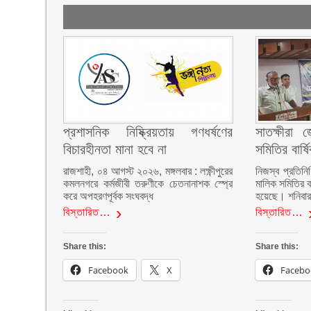
প্রশাসনিক নিষ্ক্রিয়তায় গণধর্ষণের
সাতক্ষীরা 
বিচারহীনতা মানা হবে না
সমিতির বার্
রাজশাহী, ০৪ আগস্ট ২০২৬, মঙ্গলবার : লক্ষ্ণীপুরের
নিজস্ব প্রতিনি
কমলনগরে কর্মজীবী তরুণীকে চেতনানাশক স্প্রে
মালিক সমিতির ব
করে অপহরণপূর্বক সংঘবদ্ধ
হয়েছে। শনিবা
বিস্তারিত…
বিস্তারিত…
Share this:
Share this:
Facebook
X
Facebo