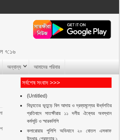
ল ৭:১৬
অন্যান্য
আমাদের পরিবার
সর্বশেষ সংবাদ >>>
(Untitled)
বিদ্যুতের ভূতুড়ে বিল আদায় ও দ্রব্যমূল্যের ঊর্ধ্বগতির
া
প্রতিবাদে সাতক্ষীরায় ১১ দলীয় ঐক্যের অবস্থান
কর্মসূচি ও স্মারকলিপি
েশ
কলারোয়ায় পুলিশি অভিযানে ২০ বোতল এসকাফ
উদ্ধার, গ্রেফতার ১