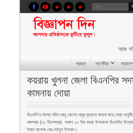
আজ
শন
প্রচ্ছদ
সাতক্ষীরা
সারাদে
কয়রায় খুলনা জেলা বিএনপির সদস
কামনায় দোয়া
বিএনপি’র সদস্য সচিব আবু হোসেন বাবুর সুস্থতা কামনা করে দোয়া অনুষ্
মঙ্গলবার (৩১ ডিসেম্বর) সকাল ১০ টায় কয়রা উপজেলা বিএনপির উদ্যো
ইমাম হাফেজ মোঃ মইনুল ইসলাম।