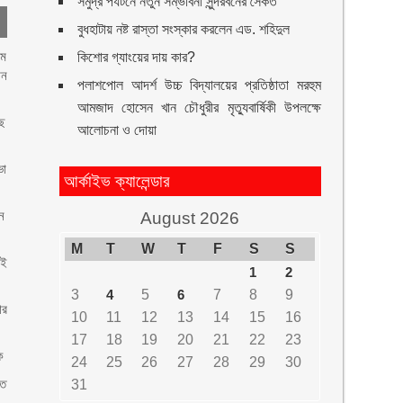
সমুদ্র পর্যটনে নতুন সম্ভাবনা সুন্দরবনের সৈকত
বুধহাটায় নষ্ট রাস্তা সংস্কার করলেন এড. শহিদুল
৭ম
কিশোর গ্যাংয়ের দায় কার?
ান
পলাশপোল আদর্শ উচ্চ বিদ্যালয়ের প্রতিষ্ঠাতা মরহুম
আমজাদ হোসেন খান চৌধুরীর মৃত্যুবার্ষিকী উপলক্ষে
াছ
আলোচনা ও দোয়া
ভা
আর্কাইভ ক্যালেন্ডার
ন
August 2026
M
T
W
T
F
S
S
েই
1
2
3
4
5
6
7
8
9
ার
10
11
12
13
14
15
16
17
18
19
20
21
22
23
ক
24
25
26
27
28
29
30
হত
31