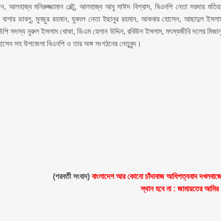
আলহাজ্ব মনিরুজ্জামান বেল্টু, আলহাজ্ব আবু সাঈদ বিশ্বাস, বিএনপি নেতা সরদার মতিয়
বাশার ডাবলু, মুনছুর রহমান, যুবদল নেতা ইছানুর রহমান, আকবার হোসেন, আছাদুল ইসলা
পি সদস্য নুরুল ইসলাম খোকা, ডিএম হেলান উদ্দিন, রবিউল ইসলাম, মৎস্যজীবি দলের মিজান
হোসেন সহ উপজেলা বিএনপি ও তার অঙ্গ সংগঠনের নেতৃবৃন্দ।
(পরবর্তী সংবাদ)
বাংলাদেশ আর কোনো চাঁদাবাজ আধিপত্যবাদ দখলবাজ
স্থান হবে না : জামায়তের আমির