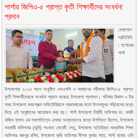
শার্শায় জিপিএ-৫ প্রাপ্ত কৃতী শিক্ষার্থীদের সংবর্ধনা
প্রদান
বেনাপোল
প্রতিনিধি
: যশোরের
শার্শা
উপজেলায় ২০২৫ সালে অনুষ্ঠিত এসএসসি ও সমমানের পরীক্ষায় জিপিএ-৫ প্রাপ্ত
কৃতী শিক্ষার্থীদেরকে সংবর্ধনা প্রদান করেছে উপজেলা প্রশাসন। শনিবার বিকাল ৩ টার
সময় উপজেলা কমপ্লেক্স অডিটোরিয়ামে প্রথমবারের মতো উৎসবমুখর পরিবেশের মধ্যে
দিয়ে এই অনুষ্ঠানের আয়োজন করা হয়। শার্শা উপজেলা নির্বাহী অফিসার ডা. কাজী
নাজিব হাসান এর সভাপতিত্বে এসময় অন্যান্যদের মধ্যে উপস্থিত ছিলেন, উপজেলা
সহকারী কমিশনার (ভূমি) শওকত মেহেদী সেতু, উপজেলা অতিরিক্ত মাধ্যমিক শিক্ষা
অফিসার বজলুর রশিদ, উপজেলা কৃষি অফিসার দীপক কুমার সাহা, শার্শা থানার ওসি