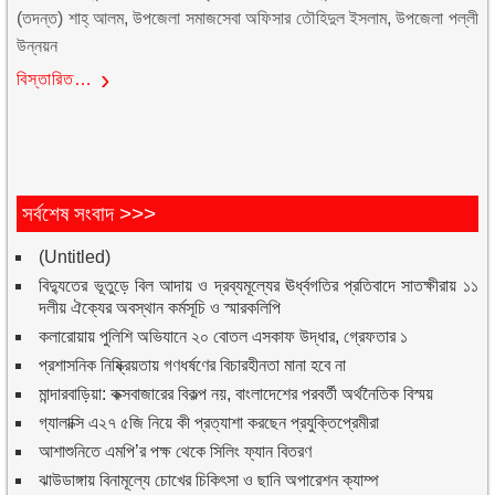
(তদন্ত) শাহ্ আলম, উপজেলা সমাজসেবা অফিসার তৌহিদুল ইসলাম, উপজেলা পল্লী
উন্নয়ন
বিস্তারিত…
সর্বশেষ সংবাদ >>>
(Untitled)
বিদ্যুতের ভূতুড়ে বিল আদায় ও দ্রব্যমূল্যের ঊর্ধ্বগতির প্রতিবাদে সাতক্ষীরায় ১১
দলীয় ঐক্যের অবস্থান কর্মসূচি ও স্মারকলিপি
কলারোয়ায় পুলিশি অভিযানে ২০ বোতল এসকাফ উদ্ধার, গ্রেফতার ১
প্রশাসনিক নিষ্ক্রিয়তায় গণধর্ষণের বিচারহীনতা মানা হবে না
মান্দারবাড়িয়া: কক্সবাজারের বিকল্প নয়, বাংলাদেশের পরবর্তী অর্থনৈতিক বিস্ময়
গ্যালাক্সি এ২৭ ৫জি নিয়ে কী প্রত্যাশা করছেন প্রযুক্তিপ্রেমীরা
আশাশুনিতে এমপি’র পক্ষ থেকে সিলিং ফ্যান বিতরণ
ঝাউডাঙ্গায় বিনামূল্যে চোখের চিকিৎসা ও ছানি অপারেশন ক্যাম্প