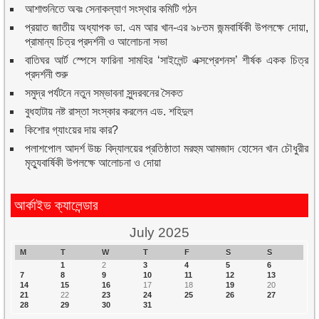
আশাশুনিতে অবঃ সেনাকল্যাণ সংস্থার কমিটি গঠন
প্রয়াত জাতীয় অধ্যাপক ডা. এম আর খান-এর ৯৮তম জন্মবার্ষিকী উপলক্ষে দোয়া,
প্রামান্য চিত্র প্রদর্শনী ও আলোচনা সভা
বাতিঘর আর্ট স্পেসে ফারিনা সামহির ‘সাইলেন্ট এক্সপ্রেশনস’ শীর্ষক একক চিত্র
প্রদর্শনী শুরু
সমুদ্র পর্যটনে নতুন সম্ভাবনা সুন্দরবনের সৈকত
বুধহাটায় নষ্ট রাস্তা সংস্কার করলেন এড. শহিদুল
কিশোর গ্যাংয়ের দায় কার?
পলাশপোল আদর্শ উচ্চ বিদ্যালয়ের প্রতিষ্ঠাতা মরহুম আমজাদ হোসেন খান চৌধুরীর
মৃত্যুবার্ষিকী উপলক্ষে আলোচনা ও দোয়া
আর্কাইভ ক্যালেন্ডার
July 2025
M
T
W
T
F
S
S
1
2
3
4
5
6
7
8
9
10
11
12
13
14
15
16
17
18
19
20
21
22
23
24
25
26
27
28
29
30
31