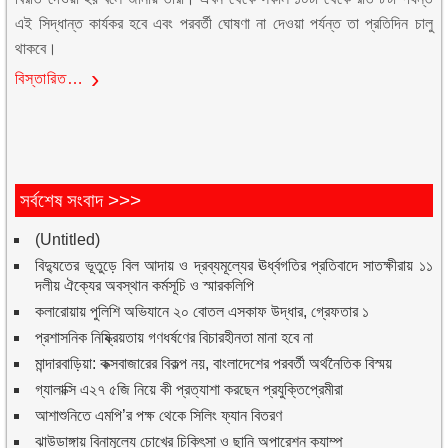
এই সিদ্ধান্ত কার্যকর হবে এবং পরবর্তী ঘোষণা না দেওয়া পর্যন্ত তা প্রতিদিন চালু
থাকবে।
বিস্তারিত…
সর্বশেষ সংবাদ >>>
(Untitled)
বিদ্যুতের ভূতুড়ে বিল আদায় ও দ্রব্যমূল্যের ঊর্ধ্বগতির প্রতিবাদে সাতক্ষীরায় ১১
দলীয় ঐক্যের অবস্থান কর্মসূচি ও স্মারকলিপি
কলারোয়ায় পুলিশি অভিযানে ২০ বোতল এসকাফ উদ্ধার, গ্রেফতার ১
প্রশাসনিক নিষ্ক্রিয়তায় গণধর্ষণের বিচারহীনতা মানা হবে না
মান্দারবাড়িয়া: কক্সবাজারের বিকল্প নয়, বাংলাদেশের পরবর্তী অর্থনৈতিক বিস্ময়
গ্যালাক্সি এ২৭ ৫জি নিয়ে কী প্রত্যাশা করছেন প্রযুক্তিপ্রেমীরা
আশাশুনিতে এমপি’র পক্ষ থেকে সিলিং ফ্যান বিতরণ
ঝাউডাঙ্গায় বিনামূল্যে চোখের চিকিৎসা ও ছানি অপারেশন ক্যাম্প