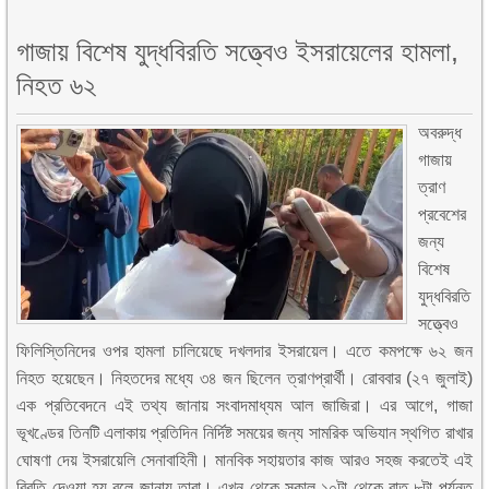
গাজায় বিশেষ যুদ্ধবির‌তি সত্ত্বেও ইসরায়েলের হামলা,
নিহত ৬২
অবরুদ্ধ
গাজায়
ত্রাণ
প্রবেশের
জন্য
বিশেষ
যুদ্ধবির‌তি
সত্ত্বেও
ফিলিস্তিনিদের ওপর হামলা চালিয়েছে দখলদার ইসরায়েল। এতে কমপক্ষে ৬২ জন
নিহত হয়েছেন। নিহতদের মধ্যে ৩৪ জন ছিলেন ত্রাণপ্রার্থী। রোববার (২৭ জুলাই)
এক প্রতিবেদনে এই তথ্য জানায় সংবাদমাধ্যম আল জাজিরা। এর আগে, গাজা
ভূখণ্ডের তিনটি এলাকায় প্রতিদিন নির্দিষ্ট সময়ের জন্য সামরিক অভিযান স্থগিত রাখার
ঘোষণা দেয় ইসরায়েলি সেনাবাহিনী। মানবিক সহায়তার কাজ আরও সহজ করতেই এই
বিরতি দেওয়া হয় বলে জানায় তারা। এখন থেকে সকাল ১০টা থেকে রাত ৮টা পর্যন্ত