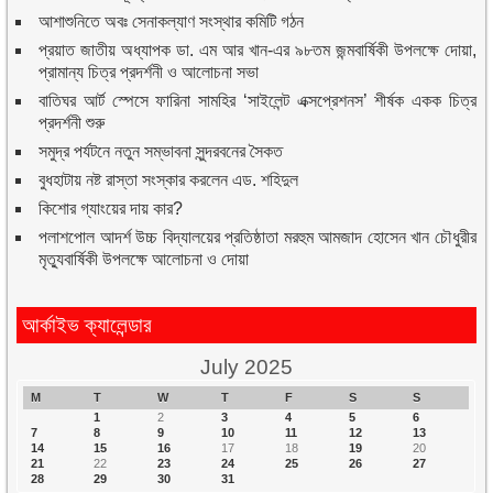
আশাশুনিতে অবঃ সেনাকল্যাণ সংস্থার কমিটি গঠন
প্রয়াত জাতীয় অধ্যাপক ডা. এম আর খান-এর ৯৮তম জন্মবার্ষিকী উপলক্ষে দোয়া,
প্রামান্য চিত্র প্রদর্শনী ও আলোচনা সভা
বাতিঘর আর্ট স্পেসে ফারিনা সামহির ‘সাইলেন্ট এক্সপ্রেশনস’ শীর্ষক একক চিত্র
প্রদর্শনী শুরু
সমুদ্র পর্যটনে নতুন সম্ভাবনা সুন্দরবনের সৈকত
বুধহাটায় নষ্ট রাস্তা সংস্কার করলেন এড. শহিদুল
কিশোর গ্যাংয়ের দায় কার?
পলাশপোল আদর্শ উচ্চ বিদ্যালয়ের প্রতিষ্ঠাতা মরহুম আমজাদ হোসেন খান চৌধুরীর
মৃত্যুবার্ষিকী উপলক্ষে আলোচনা ও দোয়া
আর্কাইভ ক্যালেন্ডার
July 2025
M
T
W
T
F
S
S
1
2
3
4
5
6
7
8
9
10
11
12
13
14
15
16
17
18
19
20
21
22
23
24
25
26
27
28
29
30
31