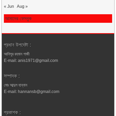
« Jun
Aug »
আমাদের ফেসবুক
প্রধান উপদেষ্টা :
আনিসুর রহমান গাজী
E-mail: anis1971@gmail.com
সম্পাদক :
মোঃ আব্দুল হান্নান
E-mail: hannansb@gmail.com
প্রকাশক :