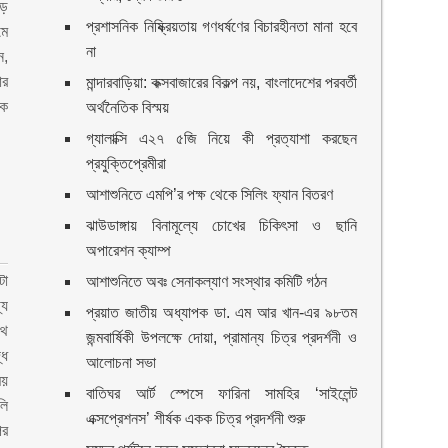
ড়
প্রশাসনিক নিষ্ক্রিয়তায় গণধর্ষণের বিচারহীনতা মানা হবে
মে
না
ন,
ার
মান্দারবাড়িয়া: কক্সবাজারের বিকল্প নয়, বাংলাদেশের পরবর্তী
িক
অর্থনৈতিক বিস্ময়
গ্যালাক্সি এ২৭ ৫জি নিয়ে কী প্রত্যাশা করছেন
প্রযুক্তিপ্রেমীরা
আশাশুনিতে এমপি’র পক্ষ থেকে সিলিং ফ্যান বিতরণ
ঝাউডাঙ্গায় বিনামূল্যে চোখের চিকিৎসা ও ছানি
অপারেশন ক্যাম্প
টা
আশাশুনিতে অবঃ সেনাকল্যাণ সংস্থার কমিটি গঠন
্য
প্রয়াত জাতীয় অধ্যাপক ডা. এম আর খান-এর ৯৮তম
থে
জন্মবার্ষিকী উপলক্ষে দোয়া, প্রামান্য চিত্র প্রদর্শনী ও
্ধ
আলোচনা সভা
ময়
বাতিঘর আর্ট স্পেসে ফারিনা সামহির ‘সাইলেন্ট
লি
এক্সপ্রেশনস’ শীর্ষক একক চিত্র প্রদর্শনী শুরু
ির