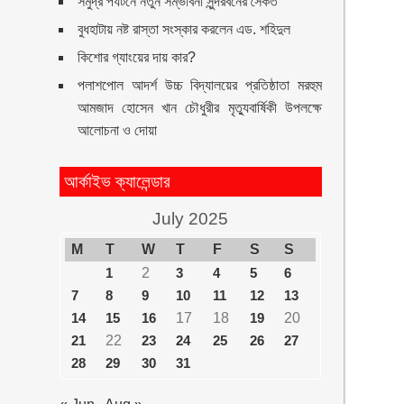
সমুদ্র পর্যটনে নতুন সম্ভাবনা সুন্দরবনের সৈকত
বুধহাটায় নষ্ট রাস্তা সংস্কার করলেন এড. শহিদুল
কিশোর গ্যাংয়ের দায় কার?
পলাশপোল আদর্শ উচ্চ বিদ্যালয়ের প্রতিষ্ঠাতা মরহুম
আমজাদ হোসেন খান চৌধুরীর মৃত্যুবার্ষিকী উপলক্ষে
আলোচনা ও দোয়া
আর্কাইভ ক্যালেন্ডার
July 2025
M
T
W
T
F
S
S
1
2
3
4
5
6
7
8
9
10
11
12
13
14
15
16
17
18
19
20
21
22
23
24
25
26
27
28
29
30
31