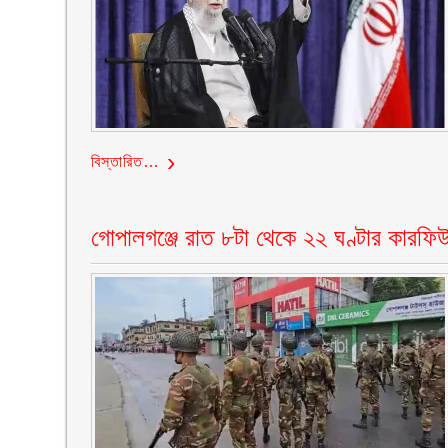
বিস্তারিত…
গোপালগঞ্জে রাত ৮টা থেকে ২২ ঘণ্টার কারফি