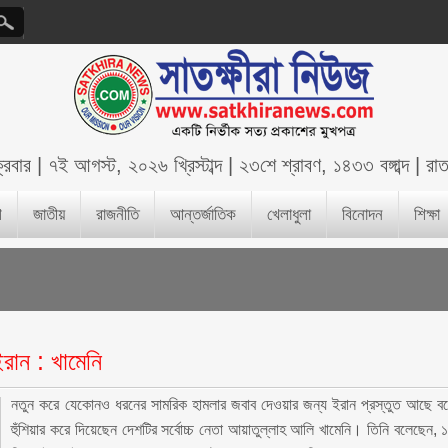
ক্রবার
|
৭ই আগস্ট, ২০২৬ খ্রিস্টাব্দ
|
২৩শে শ্রাবণ, ১৪৩৩ বঙ্গাব্দ
|
রা
শ
জাতীয়
রাজনীতি
আন্তর্জাতিক
খেলাধুলা
বিনোদন
শিক্ষা
রান : খামেনি
নতুন করে যেকোনও ধরনের সামরিক হামলার জবাব দেওয়ার জন্য ইরান প্রস্তুত আছে ব
হুঁশিয়ার করে দিয়েছেন দেশটির সর্বোচ্চ নেতা আয়াতুল্লাহ আলি খামেনি। তিনি বলেছেন, 