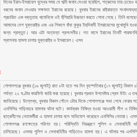
দিনের ইরান-ইসরায়েল যুদ্ধের সময় যে পাল্টা জবাব দেওয়া হয়েছিল, শত্রুদের তার চেয়েও ব
ধরনের জবাব দেওয়ার সক্ষমতা ইরানের রয়েছে। বুধবার ইরানের রাষ্ট্রায়ত্ত সংবাদমাধ্য
প্রচারিত এক বক্তৃতায় খামেনিকে ওই হুঁশিয়ারি উচ্চারণ করতে শোনা গেছে। তিনি বলেছে
আমাদের দেশ যুক্তরাষ্ট্র এবং এর শিকলে বাঁধা কুকুর ইহুদিবাদী ইসরায়েলের মুখোমুখি হওয়
জন্য প্রস্তুত। আর এটা অত্যন্ত প্রশংসনীয়। গত মাসে ইরানের তিনটি পারমাণব
স্থাপনায় হামলা চালায় যুক্তরাষ্ট্র ও ইসরায়েল। এসব
উ
গোপালগঞ্জে বুধবার (১৬ জুলাই) রাত ৮টা হতে পর দিন বৃহস্পতিবার (১৭ জুলাই) বিকাল ৬
পর্যন্ত ২২ ঘণ্টার কারফিউ জারি করা হয়েছে। বুধবার প্রধান উপদেষ্টার প্রেস উইং এ তথ
জানিয়েছে। উল্লেখ্য, বুধবার বিকাল পৌনে ৩টার দিকে গোপালগঞ্জে সভা শেষে ফেরার প
এনসিপির গাড়িবহরে হামলার ঘটনা ঘটে। কার্যক্রম নিষিদ্ধ হওয়া আওয়ামী লীগ ও নিষিদ
ছাত্রলীগের নেতাকর্মীরা এ হামলা চালায় বলে অভিযোগ করেছেন এনসিপির নেতারা। এস
গোপালগঞ্জ রণক্ষেত্রে পরিণত হয়। পরিস্থিতি নিয়ন্ত্রণে পুলিশ ও সেনাবাহিনী গু
চালিয়েছে। এসময় পুলিশ ও সেনাবাহিনীর গাড়িতেও হামলা হয়। এ ঘটনার পর এনসিপ