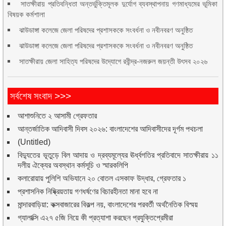
সাতক্ষীরায় প্রতিবন্ধিতা অন্তর্ভুক্তিমূলক দুর্যোগ ব্যবস্থাপনায় গণমাধ্যমের ভূমিকা
বিষয়ক কর্মশালা
ঝাউডাঙ্গা কলেজে জেলা পরিষদের প্রশাসককে সংবর্ধনা ও নবীনবরণ অনুষ্ঠিত
ঝাউডাঙ্গা কলেজে জেলা পরিষদের প্রশাসককে সংবর্ধনা ও নবীনবরণ অনুষ্ঠিত
সাতক্ষীরায় জেলা সাহিত্য পরিষদের উদ্যোগে রবীন্দ্র-নজরুল জয়ন্তী উৎসব ২০২৬
সর্বশেষ সংবাদ >>>
আশাশুনিতে ২ আসামী গ্রেফতার
আন্তর্জাতিক আদিবাসী দিবস ২০২৬: বাংলাদেশের আদিবাসীদের দূর্গম পথচলা
(Untitled)
বিদ্যুতের ভূতুড়ে বিল আদায় ও দ্রব্যমূল্যের ঊর্ধ্বগতির প্রতিবাদে সাতক্ষীরায় ১১
দলীয় ঐক্যের অবস্থান কর্মসূচি ও স্মারকলিপি
কলারোয়ায় পুলিশি অভিযানে ২০ বোতল এসকাফ উদ্ধার, গ্রেফতার ১
প্রশাসনিক নিষ্ক্রিয়তায় গণধর্ষণের বিচারহীনতা মানা হবে না
মান্দারবাড়িয়া: কক্সবাজারের বিকল্প নয়, বাংলাদেশের পরবর্তী অর্থনৈতিক বিস্ময়
গ্যালাক্সি এ২৭ ৫জি নিয়ে কী প্রত্যাশা করছেন প্রযুক্তিপ্রেমীরা