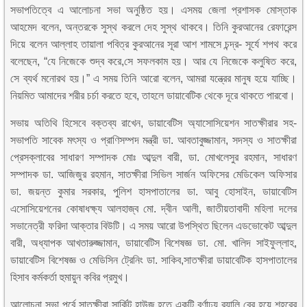
সভাপতিত্বে এ আলোচনা সভা অনুষ্ঠিত হয়। এসময় জেলা প্রশাসক মোস্তাক
আহমেদ বলেন, অন্তরকে সুস্থ করলে দেহ সুস্থ থাকবে। তিনি কুরআনের রেফারেন্স
দিয়ে বলেন আল্লাহ তায়ালা পবিত্র কুরআনের সূরা আশ শামসে চন্দ্র- সূর্যে শপথ করে
বলেছেন, “যে নিজেকে শুদ্ব করে,সে সফলকাম হয়। আর যে নিজেকে কলুষিত করে,
সে ব্যর্থ মনোরথ হয়।” এ সময় তিনি আরো বলেন, আমরা যন্ত্রের মানুষ হয়ে যাচ্ছি।
নিয়মিত আমাদের শরীর চর্চা করতে হবে, তাহলে ডায়াবেটিক থেকে দূরে থাকতে পারবো।
সভায় অতিথি হিসেবে বক্তব্য রাখেন, ডায়াবেটিস অ্যাসোসিয়েশন সাতক্ষীরার সহ-
সভাপতি সাবেক মৎস্য ও প্রাণিসম্পদ মন্ত্রী ডা. আবতাবুজ্জামান, সদস্য ও সাতক্ষীরা
প্রেসক্লাবের সাধারণ সম্পাদক মোঃ আব্দুল বারী, ডা. মোখলেসুর রহমান, সাধারণ
সম্পাদক ডা. আজিজুর রহমান, সাতক্ষীরা সিভিল সার্জন অফিসের মেডিকেল অফিসার
ডা. জয়ন্ত কুমার সরকার, পুলিশ হাসপাতালের ডা. আবু হোসাইন, ডায়াবেটিস
এসোসিয়েশনের কোষাধক্ষ্য আলহাজ্ব মো. দ্বীন আলী, জাতীয়তাবাদী মহিলা দলের
সভানেত্রী ফরিদা আক্তার বিউটি। এ সময় আরো উপস্থিত ছিলেন এডভোকেট আব্দুল
বারী, অধ্যাপক আখতারুজ্জামান, ডায়াবেটিস বিশেষজ্ঞ ডা. মো. খালিদ সাইফুল্লাহ,
ডায়াবেটিস বিশেষজ্ঞ ও মেডিসিন ট্রেনিং ডা. সাকিব,সাতক্ষীরা ডায়াবেটিক হাসপাতালের
হিসাব কর্মকর্তা হুমায়ুন কবির প্রমুখ।
আলোচনা সভা পূর্বে সাতক্ষীরা সার্কিট হাউজ হতে একটি বর্ণাঢ্য র‍্যালি বের হয়ে শহরের