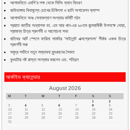
আশাশুনিতে এমপি’র পক্ষ থেকে সিলিং ফ্যান বিতরণ
ঝাউডাঙ্গায় বিনামূল্যে চোখের চিকিৎসা ও ছানি অপারেশন ক্যাম্প
আশাশুনিতে অবঃ সেনাকল্যাণ সংস্থার কমিটি গঠন
প্রয়াত জাতীয় অধ্যাপক ডা. এম আর খান-এর ৯৮তম জন্মবার্ষিকী উপলক্ষে দোয়া,
প্রামান্য চিত্র প্রদর্শনী ও আলোচনা সভা
বাতিঘর আর্ট স্পেসে ফারিনা সামহির ‘সাইলেন্ট এক্সপ্রেশনস’ শীর্ষক একক চিত্র
প্রদর্শনী শুরু
সমুদ্র পর্যটনে নতুন সম্ভাবনা সুন্দরবনের সৈকত
বুধহাটায় নষ্ট রাস্তা সংস্কার করলেন এড. শহিদুল
আর্কাইভ ক্যালেন্ডার
August 2026
M
T
W
T
F
S
S
1
2
3
4
5
6
7
8
9
10
11
12
13
14
15
16
17
18
19
20
21
22
23
24
25
26
27
28
29
30
31