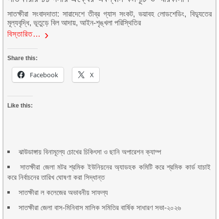
সাতক্ষীরা সংবাদদাতা: সারাদেশে তীব্র গ্যাস সংকট, ভয়াবহ লোডশেডিং, বিদ্যুতের
মূল্যবৃদ্ধি, ভূতুড়ে বিল আদায়, আইন-শৃঙ্খলা পরিস্থিতির
বিস্তারিত…
Share this:
Facebook
X
Like this:
ঝাউডাঙ্গায় বিনামূল্যে চোখের চিকিৎসা ও ছানি অপারেশন ক্যাম্প
সাতক্ষীরা জেলা মটর শ্রমিক ইউনিয়নের অ্যাডহক কমিটি করে শ্রমিক কার্ড যাচাই
করে নির্বাচনের তারিখ ঘোষণা করা সিদ্ধান্ত
সাতক্ষীরা ল কলেজের অভাবনীয় সাফল্য
সাতক্ষীরা জেলা বাস-মিনিবাস মালিক সমিতির বার্ষিক সাধারণ সভা-২০২৬