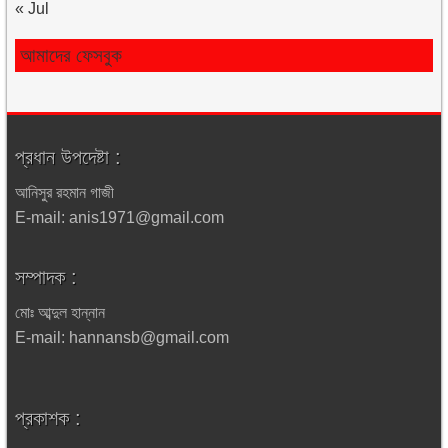
« Jul
আমাদের ফেসবুক
প্রধান উপদেষ্টা :
আনিসুর রহমান গাজী
E-mail: anis1971@gmail.com
সম্পাদক :
মোঃ আব্দুল হান্নান
E-mail: hannansb@gmail.com
প্রকাশক :