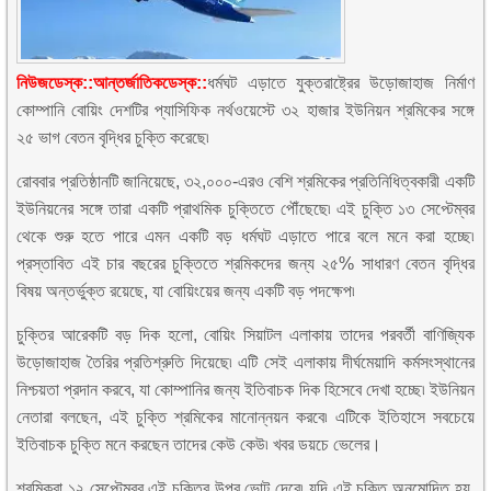
নিউজডেস্ক::আন্তর্জাতিকডেস্ক::
ধর্মঘট এড়াতে যুক্তরাষ্ট্রের উড়োজাহাজ নির্মাণ
কোম্পানি বোয়িং দেশটির প্যাসিফিক নর্থওয়েস্টে ৩২ হাজার ইউনিয়ন শ্রমিকের সঙ্গে
২৫ ভাগ বেতন বৃদ্ধির চুক্তি করেছে৷
রোববার প্রতিষ্ঠানটি জানিয়েছে, ৩২,০০০-এরও বেশি শ্রমিকের প্রতিনিধিত্বকারী একটি
ইউনিয়নের সঙ্গে তারা একটি প্রাথমিক চুক্তিতে পৌঁছেছে৷ এই চুক্তি ১৩ সেপ্টেম্বর
থেকে শুরু হতে পারে এমন একটি বড় ধর্মঘট এড়াতে পারে বলে মনে করা হচ্ছে৷
প্রস্তাবিত এই চার বছরের চুক্তিতে শ্রমিকদের জন্য ২৫% সাধারণ বেতন বৃদ্ধির
বিষয় অন্তর্ভুক্ত রয়েছে, যা বোয়িংয়ের জন্য একটি বড় পদক্ষেপ৷
চুক্তির আরেকটি বড় দিক হলো, বোয়িং সিয়াটল এলাকায় তাদের পরবর্তী বাণিজ্যিক
উড়োজাহাজ তৈরির প্রতিশ্রুতি দিয়েছে৷ এটি সেই এলাকায় দীর্ঘমেয়াদি কর্মসংস্থানের
নিশ্চয়তা প্রদান করবে, যা কোম্পানির জন্য ইতিবাচক দিক হিসেবে দেখা হচ্ছে৷ ইউনিয়ন
নেতারা বলছেন, এই চুক্তি শ্রমিকের মানোন্নয়ন করবে৷ এটিকে ইতিহাসে সবচেয়ে
ইতিবাচক চুক্তি মনে করছেন তাদের কেউ কেউ৷ খবর ডয়চে ভেলের।
শ্রমিকরা ১২ সেপ্টেম্বর এই চুক্তির উপর ভোট দেবে৷ যদি এই চুক্তি অনুমোদিত হয়,