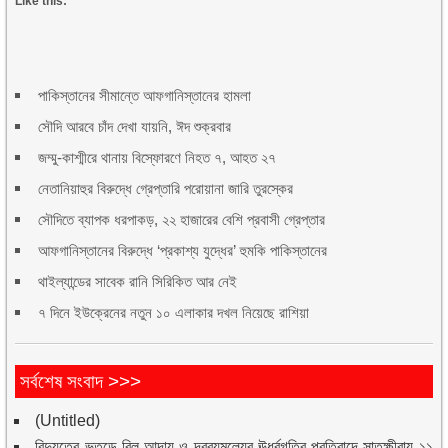
Like this:
পাকিস্তানের সীমান্তে আফগানিস্তানের হামলা
সৌদি আরবে চাঁদ দেখা যায়নি, ঈদ শুক্রবার
জম্মু-কাশ্মীরে থানায় বিস্ফোরণে নিহত ৭, আহত ২৭
নেতানিয়াহুর বিরুদ্ধে গ্রেপ্তারি পরোয়ানা জারি তুরস্কের
সৌদিতে ব্যাপক ধরপাকড়, ২২ হাজারের বেশি প্রবাসী গ্রেপ্তার
আফগানিস্তানের বিরুদ্ধে ‘প্রকাশ্য যুদ্ধের’ হুমকি পাকিস্তানের
থাইল্যান্ডের সাবেক রানি সিরিকিত আর নেই
৭ দিনে ইউক্রেনের নতুন ১০ এলাকার দখল নিয়েছে রাশিয়া
সর্বশেষ সংবাদ >>>
(Untitled)
বিদ্যুতের ভূতুড়ে বিল আদায় ও দ্রব্যমূল্যের ঊর্ধ্বগতির প্রতিবাদে সাতক্ষীরায় ১১