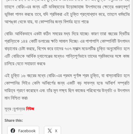
তাহলে বোয়িং-এর জন্য এটি ভবিষ্যতের উড়োজাহাজ উৎপাদনের ক্ষেত্রে গুরুত্বপূর্ণ
ভূমিকা পালন করবে৷ তবে, যদি শ্রমিকরা এই চুক্তি প্রত্যাখ্যান করে, তাহলে ধর্মঘটের
আশঙ্কা থেকে যায়, যা কোম্পানির জন্য বিপর্যয় হতে পারে৷
বোয়িং আর্থিকভাবে একটা কঠিন সময়ের মধ্য দিয়ে যাচ্ছে৷ কারণ তারা বছরের দ্বিতীয়
প্রান্তিকে ১৪৪ কোটি ডলারের ক্ষতি সামাল দিচ্ছে৷ এর পাশাপাশি কোম্পানিটি উৎপাদন
বাড়ানোর চেষ্টা করছে, বিশেষ করে তাদের ৭৩৭ ম্যাক্স মডেলটির৷ চুক্তি অনুমোদিত হলে
এটি বোয়িংকে আর্থিক চ্যালেঞ্জের মধ্যেও শান্তিপূর্ণভাবে তাদের শ্রমিকদের সঙ্গে কাজ
চালিয়ে যেতে সহায়তা করবে৷
এই চুক্তি ১৬ বছরের মধ্যে বোয়িং-এর প্রথম পূর্ণাঙ্গ শ্রম চুক্তি, যা বাস্তবায়িত হলে
কোম্পানির সিইও কেলি অর্টবার্গের জন্য একটি বড় সাফল্য হবে৷ অর্টবার্গ সম্প্রতি
দায়িত্ব গ্রহণ করেছেন এবং তাঁর মূল লক্ষ্য ছিল কাজের পরিবেশের উন্নতি ও উৎপাদন
মান নিশ্চিত করা৷
সূত্র :যুগান্তর
নিউজ
Share this:
Facebook
X