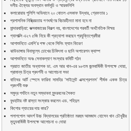
দলীয় ঐক্যের অবস্থান কর্মসূচি ও স্মারকলিপি
কলারোয়ায় পুলিশি অভিযানে ২০ বোতল এসকাফ উদ্ধার, গ্রেফতার ১
প্রশাসনিক নিষ্ক্রিয়তায় গণধর্ষণের বিচারহীনতা মানা হবে না
মান্দারবাড়িয়া: কক্সবাজারের বিকল্প নয়, বাংলাদেশের পরবর্তী অর্থনৈতিক বিস্ময়
গ্যালাক্সি এ২৭ ৫জি নিয়ে কী প্রত্যাশা করছেন প্রযুক্তিপ্রেমীরা
আশাশুনিতে এমপি’র পক্ষ থেকে সিলিং ফ্যান বিতরণ
ঝাউডাঙ্গায় বিনামূল্যে চোখের চিকিৎসা ও ছানি অপারেশন ক্যাম্প
আশাশুনিতে অবঃ সেনাকল্যাণ সংস্থার কমিটি গঠন
প্রয়াত জাতীয় অধ্যাপক ডা. এম আর খান-এর ৯৮তম জন্মবার্ষিকী উপলক্ষে দোয়া,
প্রামান্য চিত্র প্রদর্শনী ও আলোচনা সভা
বাতিঘর আর্ট স্পেসে ফারিনা সামহির ‘সাইলেন্ট এক্সপ্রেশনস’ শীর্ষক একক চিত্র
প্রদর্শনী শুরু
সমুদ্র পর্যটনে নতুন সম্ভাবনা সুন্দরবনের সৈকত
বুধহাটায় নষ্ট রাস্তা সংস্কার করলেন এড. শহিদুল
কিশোর গ্যাংয়ের দায় কার?
পলাশপোল আদর্শ উচ্চ বিদ্যালয়ের প্রতিষ্ঠাতা মরহুম আমজাদ হোসেন খান চৌধুরীর
মৃত্যুবার্ষিকী উপলক্ষে আলোচনা ও দোয়া