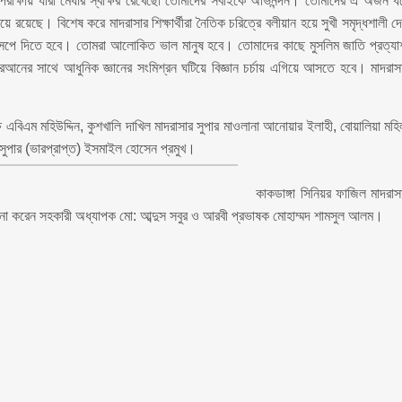
ীক্ষায় যারা মেধার স্বাক্ষর রেখেছো তোমাদের সবাইকে অভিনন্দন। তোমাদের এ অর্জন ধ
য়েছে। বিশেষ করে মাদরাসার শিক্ষার্থীরা নৈতিক চরিত্রে বলীয়ান হয়ে সুখী সমৃদ্ধশালী দ
সপে দিতে হবে। তোমরা আলোকিত ভাল মানুষ হবে। তোমাদের কাছে মুসলিম জাতি প্রত্যা
ের সাথে আধুনিক জ্ঞানের সংমিশ্রন ঘটিয়ে বিজ্ঞান চর্চায় এগিয়ে আসতে হবে। মাদরাস
ষ এবিএম মহিউদ্দিন, কুশখালি দাখিল মাদরাসার সুপার মাওলানা আনোয়ার ইলাহী, বোয়ালিয়া মহি
 সুপার (ভারপ্রাপ্ত) ইসমাইল হোসেন প্রমুখ।
কাকডাঙ্গা সিনিয়র ফাজিল মাদরাস
্চালনা করেন সহকারী অধ্যাপক মো: আব্দুস সবুর ও আরবী প্রভাষক মোহাম্মদ শামসুল আলম।