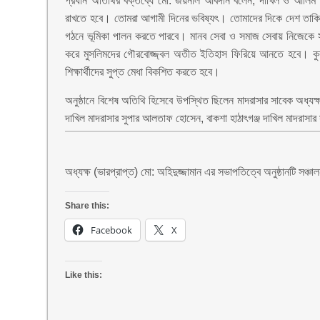
প্রধান অতিথির বক্তব্যে মো: জয়নাল আবদীন বলেন, দাখিল ও আলিম পর
রাখতে হবে। তোমরা আগামী দিনের ভবিষ্যৎ। তোমাদের দিকে দেশ তাকিয়ে র
গঠনে ভূমিকা পালন করতে পারবে। মানব সেবা ও সমাজ সেবায় নিজেকে 
করে মুসলিমদের গৌরবোজ্জ্বল অতীত ইতিহাস ফিরিয়ে আনতে হবে। কুরআন
শিক্ষার্থীদের সুপ্ত মেধা বিকশিত করতে হবে।
অনুষ্ঠানে বিশেষ অতিথি হিসেবে উপস্থিত ছিলেন মাদরাসার সাবেক অধ্যক্
দাখিল মাদরাসার সুপার আলতাফ হোসেন, বাকশা হাঠাৎগঞ্জ দাখিল মাদরাসার
অধ্যক্ষ (ভারপ্রাপ্ত) মো: অহিদুজ্জামান এর সভাপতিত্বে অনুষ্ঠানটি সঞ
Share this:
Facebook
X
Like this: