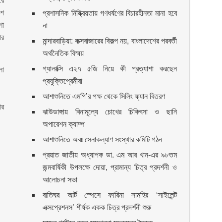
রে
েশ
প্রশাসনিক নিষ্ক্রিয়তায় গণধর্ষণের বিচারহীনতা মানা হবে
শা
না
ার
মান্দারবাড়িয়া: কক্সবাজারের বিকল্প নয়, বাংলাদেশের পরবর্তী
অর্থনৈতিক বিস্ময়
গ্যালাক্সি এ২৭ ৫জি নিয়ে কী প্রত্যাশা করছেন
লা
প্রযুক্তিপ্রেমীরা
আশাশুনিতে এমপি’র পক্ষ থেকে সিলিং ফ্যান বিতরণ
ার
ঝাউডাঙ্গায় বিনামূল্যে চোখের চিকিৎসা ও ছানি
অপারেশন ক্যাম্প
আশাশুনিতে অবঃ সেনাকল্যাণ সংস্থার কমিটি গঠন
প্রয়াত জাতীয় অধ্যাপক ডা. এম আর খান-এর ৯৮তম
জন্মবার্ষিকী উপলক্ষে দোয়া, প্রামান্য চিত্র প্রদর্শনী ও
আলোচনা সভা
বাতিঘর আর্ট স্পেসে ফারিনা সামহির ‘সাইলেন্ট
এক্সপ্রেশনস’ শীর্ষক একক চিত্র প্রদর্শনী শুরু