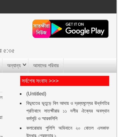
র ৫:৩৫
অন্যান্য
আমাদের পরিবার
সর্বশেষ সংবাদ >>>
(Untitled)
িল
বিদ্যুতের ভূতুড়ে বিল আদায় ও দ্রব্যমূল্যের ঊর্ধ্বগতির
প্রতিবাদে সাতক্ষীরায় ১১ দলীয় ঐক্যের অবস্থান
য়া
কর্মসূচি ও স্মারকলিপি
কলারোয়ায় পুলিশি অভিযানে ২০ বোতল এসকাফ
উদ্ধার, গ্রেফতার ১