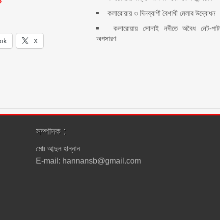
কলারোয়ায় ৩ দিনব্যাপী বৈশাখী মেলার উদ্বোধন
কলারোয়ায় সোনাই নদীতে অবৈধ নেট-পাট
অপসারণ
ok
X
সম্পাদক :
মোঃ আব্দুল হান্নান
E-mail: hannansb@gmail.com