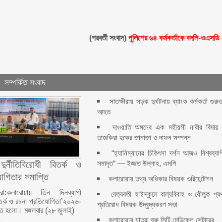
(পরবর্তী সংবাদ)
পুলিশের ৬৪ কর্মকর্তাকে বদলি-ওএসডি
সম্পর্কিত সংবাদ
সাতক্ষীরায় সড়ক দুর্ঘটনায় ব্যাংক কর্মকর্তা গুরু
আহত
দাওয়াতি অঙ্গনের এক মহীয়সী নারীর বিদায় 
তাজকিরা হকের জানাজা ও দাফন সম্পন্ন
“হ্যানিম্যানের চিকিৎসা দর্শন আজও বিশ্বব্যা
সমাদৃত” — ইজ্জত উল্লাহ, এমপি
ুর্নীতিবিরোধী বিতর্ক ও
োগিতার সমাপ্তি
কলারোয়ায় তথ্য অধিকার বিষয়ক ওরিয়েন্টেশন
রো:কলারোয়ায় তিন দিনব্যাপী
বেত্রবতী হাইস্কুলে বাল্যবিবাহ ও যৌতুক প্র
বিতর্ক ও রচনা প্রতিযোগিতা’২০২৬-
প্রতিরোধ বিষয়ক উদ্বুদ্ধকরণ সভা
ি হলো। মঙ্গলবার (২৮ জুলাই)
কলারোয়ায় যাত্রা শুরু সিটি মেডিকেল সেন্টারের