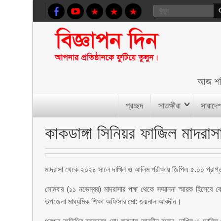
আজ
শ
প্রচ্ছদ
সাতক্ষীরা
সারাদে
কাকডাঙ্গা সিনিয়র ফাজিল মাদরাসা
মাদরাসা থেকে ২০২৪ সালে দাখিল ও আলিম পরীক্ষায় জিপিএ ৫.০০ প্রাপ্ত শ
সোমবার (১১ নভেম্বর) মাদরাসার পক্ষ থেকে সম্মাননা স্মারক হিসেবে ক
উপজেলা মাধ্যমিক শিক্ষা অফিসার মো: জয়নাল আবদীন।