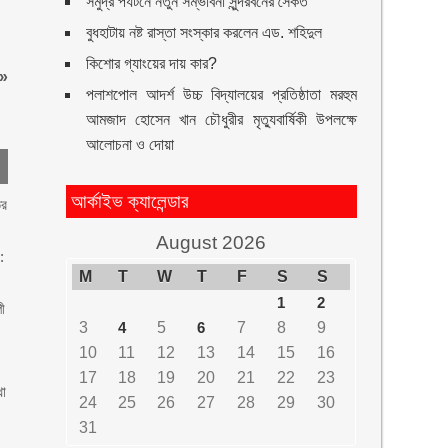
সমুদ্র পর্যটনে নতুন সম্ভাবনা সুন্দরবনের সৈকত
বুধহাটায় নষ্ট রাস্তা সংস্কার করলেন এড. শহিদুল
কিশোর গ্যাংয়ের দায় কার?
»
পলাশপোল আদর্শ উচ্চ বিদ্যালয়ের প্রতিষ্ঠাতা মরহুম
আমজাদ হোসেন খান চৌধুরীর মৃত্যুবার্ষিকী উপলক্ষে
আলোচনা ও দোয়া
আর্কাইভ ক্যালেন্ডার
তর
August 2026
:
M
T
W
T
F
S
S
1
2
পী
3
4
5
6
7
8
9
10
11
12
13
14
15
16
17
18
19
20
21
22
23
থা
24
25
26
27
28
29
30
31