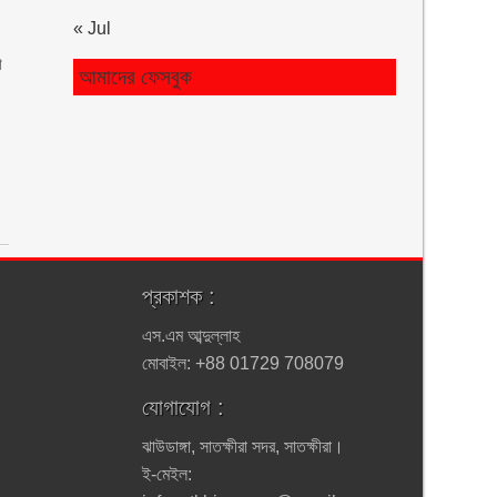
« Jul
া
আমাদের ফেসবুক
প্রকাশক :
এস.এম আব্দুল্লাহ
মোবাইল: +88 01729 708079
যোগাযোগ :
ঝাউডাঙ্গা, সাতক্ষীরা সদর, সাতক্ষীরা।
ই-মেইল: