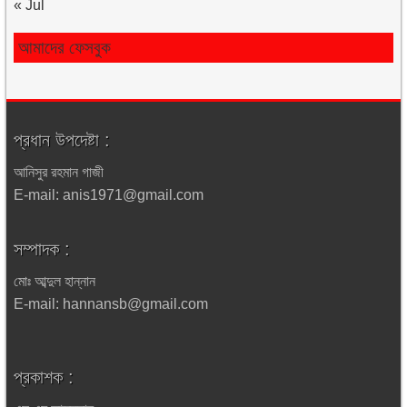
« Jul
আমাদের ফেসবুক
প্রধান উপদেষ্টা :
আনিসুর রহমান গাজী
E-mail: anis1971@gmail.com
সম্পাদক :
মোঃ আব্দুল হান্নান
E-mail: hannansb@gmail.com
প্রকাশক :