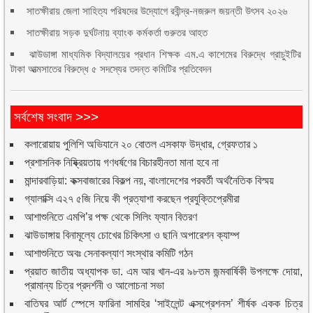
সাতক্ষীরায় জেলা সাহিত্য পরিষদের উদ্যোগে রবীন্দ্র-নজরুল জয়ন্তী উৎসব ২০২৬
সাতক্ষীরায় সড়ক দুর্ঘটনায় ব্যাংক কর্মকর্তা গুরুতর আহত
ঝাউডাঙ্গা মাধ্যমিক বিদ্যালয়ের প্রধান শিক্ষক এম.এ কাশেমের বিরুদ্ধে গ্রাচুইটির
টাকা আত্মসাতের বিরুদ্ধে ৫ সদস্যের তদন্ত কমিটির প্রতিবেদন
সর্বশেষ সংবাদ >>>
কলারোয়ায় পুলিশি অভিযানে ২০ বোতল এসকাফ উদ্ধার, গ্রেফতার ১
প্রশাসনিক নিষ্ক্রিয়তায় গণধর্ষণের বিচারহীনতা মানা হবে না
মান্দারবাড়িয়া: কক্সবাজারের বিকল্প নয়, বাংলাদেশের পরবর্তী অর্থনৈতিক বিস্ময়
গ্যালাক্সি এ২৭ ৫জি নিয়ে কী প্রত্যাশা করছেন প্রযুক্তিপ্রেমীরা
আশাশুনিতে এমপি’র পক্ষ থেকে সিলিং ফ্যান বিতরণ
ঝাউডাঙ্গায় বিনামূল্যে চোখের চিকিৎসা ও ছানি অপারেশন ক্যাম্প
আশাশুনিতে অবঃ সেনাকল্যাণ সংস্থার কমিটি গঠন
প্রয়াত জাতীয় অধ্যাপক ডা. এম আর খান-এর ৯৮তম জন্মবার্ষিকী উপলক্ষে দোয়া,
প্রামান্য চিত্র প্রদর্শনী ও আলোচনা সভা
বাতিঘর আর্ট স্পেসে ফারিনা সামহির ‘সাইলেন্ট এক্সপ্রেশনস’ শীর্ষক একক চিত্র