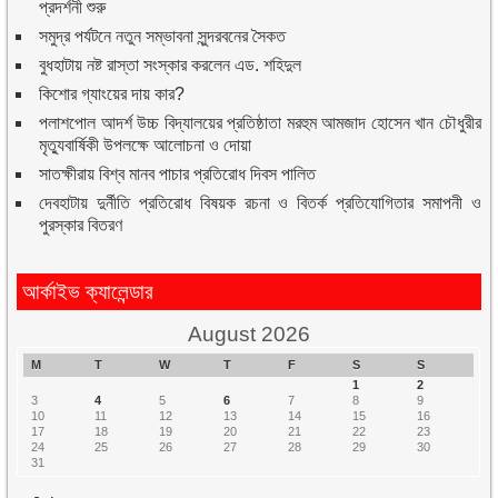
প্রদর্শনী শুরু
সমুদ্র পর্যটনে নতুন সম্ভাবনা সুন্দরবনের সৈকত
বুধহাটায় নষ্ট রাস্তা সংস্কার করলেন এড. শহিদুল
কিশোর গ্যাংয়ের দায় কার?
পলাশপোল আদর্শ উচ্চ বিদ্যালয়ের প্রতিষ্ঠাতা মরহুম আমজাদ হোসেন খান চৌধুরীর
মৃত্যুবার্ষিকী উপলক্ষে আলোচনা ও দোয়া
সাতক্ষীরায় বিশ্ব মানব পাচার প্রতিরোধ দিবস পালিত
দেবহাটায় দুর্নীতি প্রতিরোধ বিষয়ক রচনা ও বিতর্ক প্রতিযোগিতার সমাপনী ও
পুরস্কার বিতরণ
আর্কাইভ ক্যালেন্ডার
August 2026
M
T
W
T
F
S
S
1
2
3
4
5
6
7
8
9
10
11
12
13
14
15
16
17
18
19
20
21
22
23
24
25
26
27
28
29
30
31