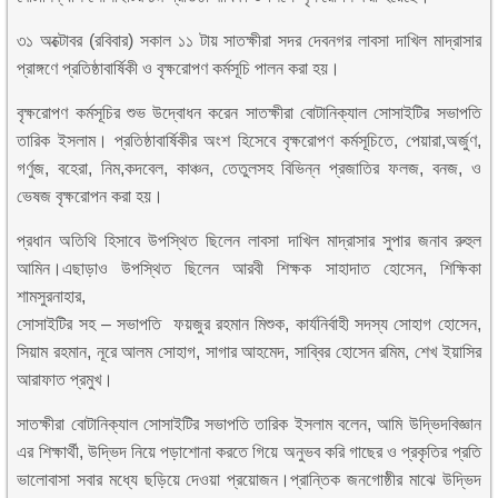
৩১ অক্টোবর (রবিবার) সকাল ১১ টায় সাতক্ষীরা সদর দেবনগর লাবসা দাখিল মাদ্রাসার
প্রাঙ্গণে প্রতিষ্ঠাবার্ষিকী ও বৃক্ষরোপণ কর্মসূচি পালন করা হয়।
বৃক্ষরোপণ কর্মসূচির শুভ উদ্বোধন করেন সাতক্ষীরা বোটানিক্যাল সোসাইটির সভাপতি
তারিক ইসলাম। প্রতিষ্ঠাবার্ষিকীর অংশ হিসেবে বৃক্ষরোপণ কর্মসূচিতে, পেয়ারা,অর্জুণ,
গর্ণুজ, বহেরা, নিম,কদবেল, কাঞ্চন, তেতুলসহ বিভিন্ন প্রজাতির ফলজ, বনজ, ও
ভেষজ বৃক্ষরোপন করা হয়।
প্র‍ধান অতিথি হিসাবে উপস্থিত ছিলেন লাবসা দাখিল মাদ্র‍াসার সুপার জনাব রুহুল
আমিন।এছাড়াও উপস্থিত ছিলেন আরবী শিক্ষক সাহাদাত হোসেন, শিক্ষিকা
শামসুরনাহার,
সোসাইটির সহ – সভাপতি ফয়জুর রহমান মিশুক, কার্যনির্বাহী সদস্য সোহাগ হোসেন,
সিয়াম রহমান, নূরে আলম সোহাগ, সাগার আহমেদ, সাব্বির হোসেন রমিম, শেখ ইয়াসির
আরাফাত প্র‍মুখ।
সাতক্ষীরা বোটানিক্যাল সোসাইটির সভাপতি তারিক ইসলাম বলেন, আমি উদ্ভিদবিজ্ঞান
এর শিক্ষার্থী, উদ্ভিদ নিয়ে পড়াশোনা করতে গিয়ে অনুভব করি গাছের ও প্রকৃতির প্রতি
ভালোবাসা সবার মধ্যে ছড়িয়ে দেওয়া প্রয়োজন।প্র‍ান্তিক জনগোষ্ঠীর মাঝে উদ্ভিদ