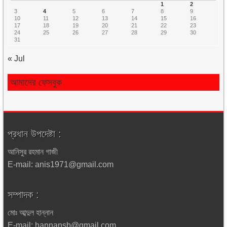
1
2
3
4
5
6
7
8
9
10
11
12
13
14
15
16
17
18
19
20
21
22
23
24
25
26
27
28
29
30
31
« Jul
আমাদের ফেসবুক
প্রধান উপদেষ্টা :
আনিসুর রহমান গাজী
E-mail: anis1971@gmail.com
সম্পাদক :
মোঃ আব্দুল হান্নান
E-mail: hannansb@gmail.com