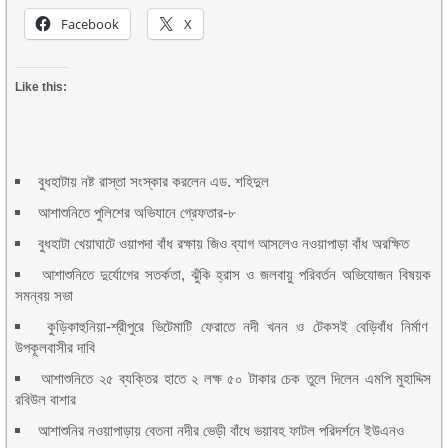
Facebook
X
Like this:
বুধহাটায় নষ্ট রাস্তা সংস্কার করলেন এড. শহিদুল
আশাশুনিতে পুলিশের অভিযানে গ্রেফতার-৮
বুধহাটা খেয়াঘাটে ওয়াপদা বাঁধ রক্ষায় জিও ব্যাগ আসলেও নওয়াপাড়া বাঁধ অরক্ষিত
আশাশুনিতে দুর্যোগের সতর্কতা, ঝুঁকি হ্রাস ও জলবায়ু পরিবর্তন অভিযোজন বিষয়ক
সমন্বয় সভা
কুড়িকাহুনিয়া-শ্রীপুরে ভিটেমাটি ফেরাতে নদী খনন ও টেকসই বেড়িবাঁধ নির্মাণ
উপকূলবাসীর দাবি
আশাশুনিতে ২৫ ব্যক্তির হাতে ২ লক্ষ ৫০ টাকার চেক তুলে দিলেন এমপি মুহাদ্দিস
রবিউল বাশার
আশাশুনির নওয়াপাড়ায় বেতনা নদীর ভেড়ী বাঁধে ভয়াবহ ফাটল পরিদর্শনে ইউএনও