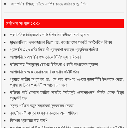
আশাশুনির বাঁশদহা নদীতে এমপির বরাদ্দে কাঠের সেতু নির্মান
সর্বশেষ সংবাদ >>>
প্রশাসনিক নিষ্ক্রিয়তায় গণধর্ষণের বিচারহীনতা মানা হবে না
মান্দারবাড়িয়া: কক্সবাজারের বিকল্প নয়, বাংলাদেশের পরবর্তী অর্থনৈতিক বিস্ময়
গ্যালাক্সি এ২৭ ৫জি নিয়ে কী প্রত্যাশা করছেন প্রযুক্তিপ্রেমীরা
আশাশুনিতে এমপি’র পক্ষ থেকে সিলিং ফ্যান বিতরণ
ঝাউডাঙ্গায় বিনামূল্যে চোখের চিকিৎসা ও ছানি অপারেশন ক্যাম্প
আশাশুনিতে অবঃ সেনাকল্যাণ সংস্থার কমিটি গঠন
প্রয়াত জাতীয় অধ্যাপক ডা. এম আর খান-এর ৯৮তম জন্মবার্ষিকী উপলক্ষে দোয়া,
প্রামান্য চিত্র প্রদর্শনী ও আলোচনা সভা
বাতিঘর আর্ট স্পেসে ফারিনা সামহির ‘সাইলেন্ট এক্সপ্রেশনস’ শীর্ষক একক চিত্র
প্রদর্শনী শুরু
সমুদ্র পর্যটনে নতুন সম্ভাবনা সুন্দরবনের সৈকত
বুধহাটায় নষ্ট রাস্তা সংস্কার করলেন এড. শহিদুল
কিশোর গ্যাংয়ের দায় কার?
পলাশপোল আদর্শ উচ্চ বিদ্যালয়ের প্রতিষ্ঠাতা মরহুম আমজাদ হোসেন খান চৌধুরীর