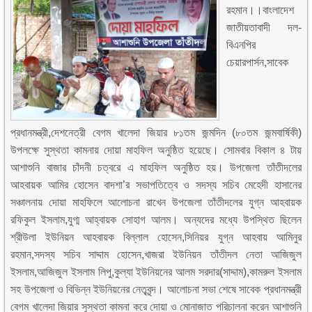
রহমান।।বাংলাদেশ
জাতীয়তাবাদী দল-
বিএনপির
চেয়ারপার্সন,সাবেক
প্রধানমন্ত্রী,দেশনেত্রী বেগম খালেদা জিয়ার ৮১তম জন্মদিন (৮০তম জন্মবার্ষিকী)
উপলক্ষে সুস্থতা কামনায় দোয়া মাহফিল অনুষ্ঠিত হয়েছে। সোমবার বিকাল ৪ টায়
আশাশুনি বাজার চাঁদনী চত্বরে এ মাহফিল অনুষ্ঠিত হয়। উপজেলা তাঁতীদলের
আহবায়ক আমির হোসেন বাদশা’র সভাপতিত্বে ও সদস্য সচিব মেহেদী হাসানের
সঞ্চালনায় দোয়া মাহফিলে আলোচনা রাখেন উপজেলা তাঁতীদলের যুগ্ন আহবায়ক
রফিকুল ইসলাম,যুগ্ম আহ্বায়ক সোহাগ আলম। অন্যদের মধ্যে উপস্থিত ছিলেন
শ্রীউলা ইউনিয়ন আহবায়ক বিল্লাল হোসেন,সিনিয়র যুগ্ন আহবায় আমিনুর
রহমান,সদস্য সচিব সাদ্দাম হোসেন,খাজরা ইউনিয়ন তাঁতীদল নেতা আজিজুল
ইসলাম,আজিজুল ইসলাম লিপু,কুল্যা ইউনিয়নের আলম সরদার(সাদ্দাম),কামরুল ইসলাম
সহ উপজেলা ও বিভিন্ন ইউনিয়নের নেতৃবৃন্দ। আলোচনা সভা শেষে সাবেক প্রধানমন্ত্রী
বেগম খালেদা জিয়ার সুস্থতা কামনা করে দোয়া ও মোনাজাত পরিচালনা করেন আশাশুনি