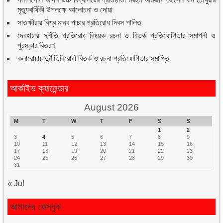
মৃত্যুবার্ষিকী উপলক্ষে আলোচনা ও দোয়া
সাতক্ষীরায় বিশ্ব মানব পাচার প্রতিরোধ দিবস পালিত
দেবহাটায় দুর্নীতি প্রতিরোধ বিষয়ক রচনা ও বিতর্ক প্রতিযোগিতার সমাপনী ও
পুরস্কার বিতরণ
কলারোয়ায় দুর্নীতিবিরোধী বিতর্ক ও রচনা প্রতিযোগিতার সমাপ্তি
আর্কাইভ ক্যালেন্ডার
August 2026
M
T
W
T
F
S
S
1
2
3
4
5
6
7
8
9
10
11
12
13
14
15
16
17
18
19
20
21
22
23
24
25
26
27
28
29
30
31
« Jul
আমাদের ফেসবুক