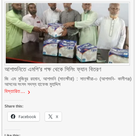
আশাশুনিতে এমপি’র পক্ষ থেকে সিলিং ফ্যান বিতরণ
জি এম মুজিবুর রহমান, আশাশুনি (সাতক্ষীরা) : সাতক্ষীরা-৩ (আশাশুনি- কালীগঞ্জ)
আসনের সংসদ সদস্য হাফেজ মুহাদ্দিস
বিস্তারিত…
Share this:
Facebook
X
Like this: