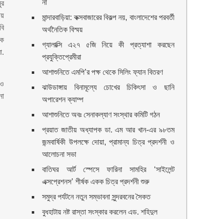
না
ুর
ায়
মান্দারবাড়িয়া: কক্সবাজারের বিকল্প নয়, বাংলাদেশের পরবর্তী
বি
অর্থনৈতিক বিস্ময়
ষক
গ্যালাক্সি এ২৭ ৫জি নিয়ে কী প্রত্যাশা করছেন
ো.
প্রযুক্তিপ্রেমীরা
আশাশুনিতে এমপি’র পক্ষ থেকে সিলিং ফ্যান বিতরণ
 ও
ঝাউডাঙ্গায় বিনামূল্যে চোখের চিকিৎসা ও ছানি
না
অপারেশন ক্যাম্প
আশাশুনিতে অবঃ সেনাকল্যাণ সংস্থার কমিটি গঠন
প্রয়াত জাতীয় অধ্যাপক ডা. এম আর খান-এর ৯৮তম
জন্মবার্ষিকী উপলক্ষে দোয়া, প্রামান্য চিত্র প্রদর্শনী ও
আলোচনা সভা
বাতিঘর আর্ট স্পেসে ফারিনা সামহির ‘সাইলেন্ট
এক্সপ্রেশনস’ শীর্ষক একক চিত্র প্রদর্শনী শুরু
সমুদ্র পর্যটনে নতুন সম্ভাবনা সুন্দরবনের সৈকত
বুধহাটায় নষ্ট রাস্তা সংস্কার করলেন এড. শহিদুল