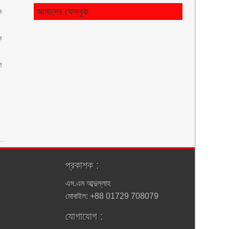
আমাদের ফেসবুক
ে
ে
ে
প্রকাশক :
এস.এম আব্দুল্লাহ
মোবাইল: +88 01729 708079
যোগাযোগ :