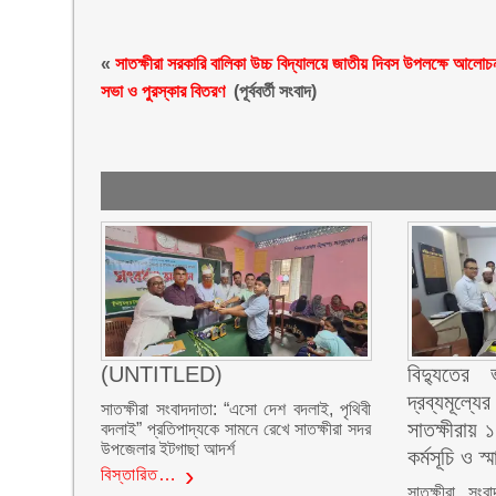
«
সাতক্ষীরা সরকারি বালিকা উচ্চ বিদ্যালয়ে জাতীয় দিবস উপলক্ষে আলোচ
সভা ও পুরস্কার বিতরণ
(পূর্ববর্তী সংবাদ)
(UNTITLED)
বিদ্যুতে
দ্রব্যমূল্য
সাতক্ষীরা সংবাদদাতা: “এসো দেশ বদলাই, পৃথিবী
সাতক্ষীরায়
বদলাই” প্রতিপাদ্যকে সামনে রেখে সাতক্ষীরা সদর
উপজেলার ইটগাছা আদর্শ
কর্মসূচি ও স্
বিস্তারিত…
সাতক্ষীরা সংব