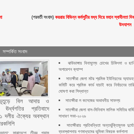
না
(পরবর্তী সংবাদ)
কয়রায় বিভিন্ন কর্মসুচীর মধ্য দিয়ে মহান স্বাধীনতা দি
উদযাপন
সম্পর্কিত সংবাদ
ঝাউডাঙ্গায় বিনামূল্যে চোখের চিকিৎসা ও ছান
অপারেশন ক্যাম্প
সাতক্ষীরা জেলা মটর শ্রমিক ইউনিয়নের অ্যাড
কমিটি করে শ্রমিক কার্ড যাচাই করে নির্বাচনের তার
ঘোষণা করা সিদ্ধান্ত
সাতক্ষীরা ল কলেজের অভাবনীয় সাফল্য
র ভূতুড়ে বিল আদায় ও
ের ঊর্ধ্বগতির প্রতিবাদে
সাতক্ষীরা জেলা বাস-মিনিবাস মালিক সমিতির বার্ষ
 ১১ দলীয় ঐক্যের অবস্থান
সাধারণ সভা-২০২৬
মারকলিপি
সাতক্ষীরায় প্রতিবন্ধিতা অন্তর্ভুক্তিমূলক দুর্য
ব্যবস্থাপনায় গণমাধ্যমের ভূমিকা বিষয়ক কর্মশালা
াদদাতা: সারাদেশে তীব্র গ্যাস