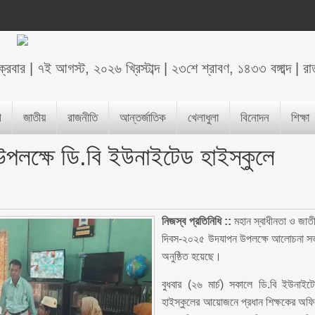
ক্রবার
|
৭ই আগস্ট, ২০২৬ খ্রিস্টাব্দ
|
২৩শে শ্রাবণ, ১৪৩৩ বঙ্গাব্দ
|
রা
শ
জাতীয়
রাজনীতি
আন্তর্জাতিক
খেলাধুলা
বিনোদন
শিক্ষা
উপলক্ষে ডি.বি ইউনাইটেড হাইস্কুলে
নিজস্ব প্রতিনিধি ::
মহান স্বাধীনতা ও জাত
দিবস-২০২৫ উদযাপন উপলক্ষে আলোচনা স
অনুষ্ঠিত হয়েছে।
বুধবার (২৬ মার্চ) সকালে ডি.বি ইউনাইট
হাইস্কুলের আয়োজনে প্রধান শিক্ষকের অফ