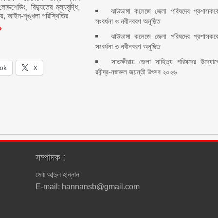
ডশেডিং, বিদ্যুতের মূল্যবৃদ্ধি,
ঝাউডাঙ্গা কলেজে জেলা পরিষদের প্রশাসকক
য়, আইন-শৃঙ্খলা পরিস্থিতির
সংবর্ধনা ও নবীনবরণ অনুষ্ঠিত
ঝাউডাঙ্গা কলেজে জেলা পরিষদের প্রশাসকক
সংবর্ধনা ও নবীনবরণ অনুষ্ঠিত
সাতক্ষীরায় জেলা সাহিত্য পরিষদের উদ্যোগ
ok
X
রবীন্দ্র-নজরুল জয়ন্তী উৎসব ২০২৬
সম্পাদক :
মোঃ আব্দুল হান্নান
E-mail: hannansb@gmail.com