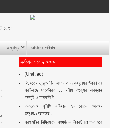
ত ১:৫৭
অন্যান্য
আমাদের পরিবার
সর্বশেষ সংবাদ >>>
(Untitled)
বিদ্যুতের ভূতুড়ে বিল আদায় ও দ্রব্যমূল্যের ঊর্ধ্বগতির
ীয়
প্রতিবাদে সাতক্ষীরায় ১১ দলীয় ঐক্যের অবস্থান
ভা
কর্মসূচি ও স্মারকলিপি
কলারোয়ায় পুলিশি অভিযানে ২০ বোতল এসকাফ
উদ্ধার, গ্রেফতার ১
েড
প্রশাসনিক নিষ্ক্রিয়তায় গণধর্ষণের বিচারহীনতা মানা হবে
িস