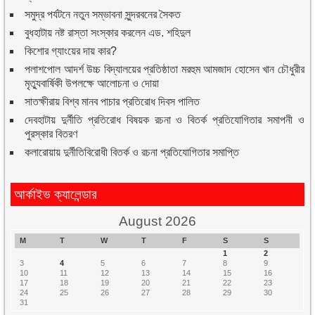
সমুদ্র পর্যটনে নতুন সম্ভাবনা সুন্দরবনের সৈকত
বুধহাটায় নষ্ট রাস্তা সংস্কার করলেন এড. শহিদুল
কিশোর গ্যাংয়ের দায় কার?
পলাশপোল আদর্শ উচ্চ বিদ্যালয়ের প্রতিষ্ঠাতা মরহুম আমজাদ হোসেন খান চৌধুরীর
মৃত্যুবার্ষিকী উপলক্ষে আলোচনা ও দোয়া
সাতক্ষীরায় বিশ্ব মানব পাচার প্রতিরোধ দিবস পালিত
দেবহাটায় দুর্নীতি প্রতিরোধ বিষয়ক রচনা ও বিতর্ক প্রতিযোগিতার সমাপনী ও
পুরস্কার বিতরণ
কলারোয়ায় দুর্নীতিবিরোধী বিতর্ক ও রচনা প্রতিযোগিতার সমাপ্তি
আর্কাইভ ক্যালেন্ডার
August 2026
M
T
W
T
F
S
S
1
2
3
4
5
6
7
8
9
10
11
12
13
14
15
16
17
18
19
20
21
22
23
24
25
26
27
28
29
30
31