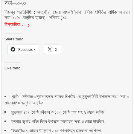
সভা-২০২৬
নিজস্ব প্রতিনিধি : সাতক্ষীরা জেলা বাস-মিনিবাস মালিক সমিতির বার্ষিক সাধারণ
সভা-২০২৬ অনুষ্ঠিত হয়েছে। শনিবার (২৫
বিস্তারিত…
Share this:
Facebook
X
Like this:
প্রবীণ সঙ্গীতজ্ঞ ওস্তাদ আব্দুল মালেক চিশতীর ৭ম মৃত্যুবার্ষিকী উপলক্ষে স্মরণ সভা ও
সাংস্কৃতিক অনুষ্ঠান অনুষ্ঠিত
সুন্দরবনে ৪৫০ কেজি কাঁকড়া ও ১৫০ কেজি মাছ সহ ২ জেলে আটক
কয়রায় জুলাই শহিদ দিবস উপলক্ষে আলোচনা সভা ও দোয়া মাহফিল
বিআরটিএ ও ডামের উদ্যোগে ৬২০ গণপরিবহন চালককে প্রশিক্ষণ