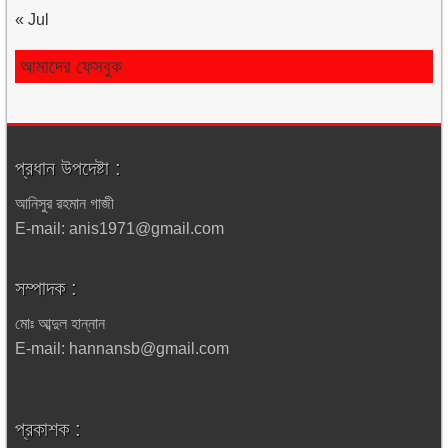
« Jul
আমাদের ফেসবুক
প্রধান উপদেষ্টা :
আনিসুর রহমান গাজী
E-mail: anis1971@gmail.com
সম্পাদক :
মোঃ আব্দুল হান্নান
E-mail: hannansb@gmail.com
প্রকাশক :