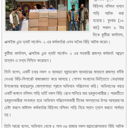
বিড়িসহ নসিমন ভ্যান
গাড়ি আটক করা
হয়েছে। বুধবার (১৯
মার্চ) সকাল ৯ টার
দিকে কুষ্টিয়া কাস্টমস,
এক্সাইজ এন্ড ভ্যাট সার্কেল- ২ এর কর্মকর্তারা এসব অবৈধ বিড়ি আটক করেন।
কুষ্টিয়া কাস্টমস, এক্সাইজ এন্ড ভ্যাট সার্কেল- ২ এর সহকারী রাজস্ব কর্মকর্তা আব্দুল
হান্নান এ তথ্য নিশ্চিত করেছেন।
তিনি বলেন, একটি চক্র নকল ও ব্যবহৃত ব্যান্ডরোল ব্যবহারের মাধ্যমে রাজস্ব ফাঁকি
দেওয়া বিড়ি-সিগারেট বাজারজাত করে আসছে। গোপন সংবাদের ভিত্তিতে ভেড়ামারা
উপজেলার বাহাদুরপুর মোল্লাপাড়া গ্রামে অভিযান পরিচালনা করি। অভিযানের খবরে
একটি জঙ্গলে নসিমন গাড়ি ভর্তি নকল বিড়ি রেখে পালিয়ে যায় দুষ্কৃতকারীরা। পরবর্তীতে
দুষ্কৃতকারীরা সংঘবদ্ধ হয়ে অভিযান পরিচালনাকারী টিমের সদস্যদের উপর আক্রমণের
চেষ্টা করলে কাষ্টমস কর্মকর্তারা বিড়িসহ নসিমন গাড়ি নিয়ে স্থান ত্যাগ করতে সার্মথ্য
হয়।
তিনি আরো বলেন, অভিযান থেকে ৫ লাখ ৩৬ হাজার নকল ব্যান্ডরোলযুক্ত বিড়ি আটক