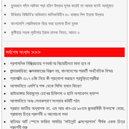
সুন্দরবনে ফাঁদে আটকা পড়া হরিণ উদ্ধার সুস্থ করেই তা আবার বনেই অবমুক্ত
উখিয়ায় বিজিবি’র অভিযানে মালিকবিহীন ৪০ হাজার পিস ইয়াবা উদ্ধার
বাংলাদেশি প্রেমিকাকে বিয়ে করা হলোনা চীনা যুবক
কুষ্টিয়ায় সড়ক দূর্ঘটনায় ট্রাক চালক নিহত, আহত ৩
সর্বশেষ সংবাদ >>>
প্রশাসনিক নিষ্ক্রিয়তায় গণধর্ষণের বিচারহীনতা মানা হবে না
মান্দারবাড়িয়া: কক্সবাজারের বিকল্প নয়, বাংলাদেশের পরবর্তী অর্থনৈতিক বিস্ময়
গ্যালাক্সি এ২৭ ৫জি নিয়ে কী প্রত্যাশা করছেন প্রযুক্তিপ্রেমীরা
আশাশুনিতে এমপি’র পক্ষ থেকে সিলিং ফ্যান বিতরণ
ঝাউডাঙ্গায় বিনামূল্যে চোখের চিকিৎসা ও ছানি অপারেশন ক্যাম্প
আশাশুনিতে অবঃ সেনাকল্যাণ সংস্থার কমিটি গঠন
প্রয়াত জাতীয় অধ্যাপক ডা. এম আর খান-এর ৯৮তম জন্মবার্ষিকী উপলক্ষে দোয়া,
প্রামান্য চিত্র প্রদর্শনী ও আলোচনা সভা
বাতিঘর আর্ট স্পেসে ফারিনা সামহির ‘সাইলেন্ট এক্সপ্রেশনস’ শীর্ষক একক চিত্র
প্রদর্শনী শুরু