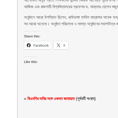
আলোকিত মানুষ গড়তে শিক্ষকদের ভূমিকা বিষয়ক আলোচ্য সূচীর উপর 
আজিজ এবং রাজশাহী বিশ্ববিদ্যালয়ের প্রফেসর ড. আক্তার হোসেন মজু
অনুষ্ঠানে আরো উপস্থিত ছিলেন, ঝাউডাঙ্গা ফাযিল মাদ্রাসার সাবেক অধ্যক্ষ
সহ আরো অনেকে। অনুষ্ঠান পরিচালনা ও সমস্ত অনুষ্ঠানের সভাপতিত্ব
Share this:
Facebook
X
Like this:
«
বিএনপির দাবির সঙ্গে একমত জামায়াত
(পূর্ববর্তী সংবাদ)