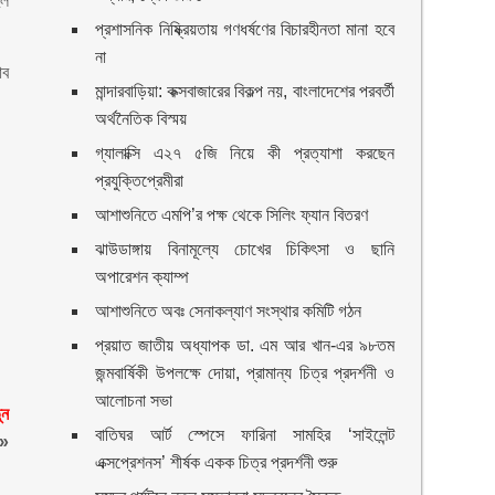
ুল
প্রশাসনিক নিষ্ক্রিয়তায় গণধর্ষণের বিচারহীনতা মানা হবে
না
াব
মান্দারবাড়িয়া: কক্সবাজারের বিকল্প নয়, বাংলাদেশের পরবর্তী
অর্থনৈতিক বিস্ময়
গ্যালাক্সি এ২৭ ৫জি নিয়ে কী প্রত্যাশা করছেন
প্রযুক্তিপ্রেমীরা
আশাশুনিতে এমপি’র পক্ষ থেকে সিলিং ফ্যান বিতরণ
ঝাউডাঙ্গায় বিনামূল্যে চোখের চিকিৎসা ও ছানি
অপারেশন ক্যাম্প
আশাশুনিতে অবঃ সেনাকল্যাণ সংস্থার কমিটি গঠন
প্রয়াত জাতীয় অধ্যাপক ডা. এম আর খান-এর ৯৮তম
জন্মবার্ষিকী উপলক্ষে দোয়া, প্রামান্য চিত্র প্রদর্শনী ও
আলোচনা সভা
ুন
বাতিঘর আর্ট স্পেসে ফারিনা সামহির ‘সাইলেন্ট
»
এক্সপ্রেশনস’ শীর্ষক একক চিত্র প্রদর্শনী শুরু