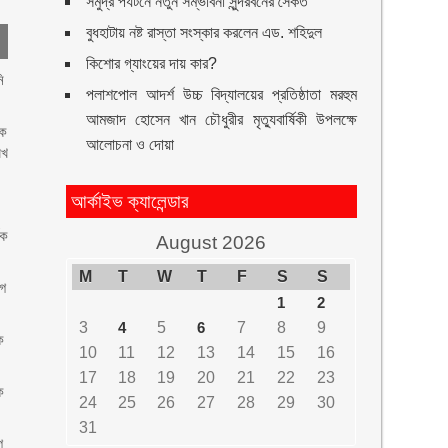
সমুদ্র পর্যটনে নতুন সম্ভাবনা সুন্দরবনের সৈকত
বুধহাটায় নষ্ট রাস্তা সংস্কার করলেন এড. শহিদুল
কিশোর গ্যাংয়ের দায় কার?
ি
পলাশপোল আদর্শ উচ্চ বিদ্যালয়ের প্রতিষ্ঠাতা মরহুম
আমজাদ হোসেন খান চৌধুরীর মৃত্যুবার্ষিকী উপলক্ষে
হক
আলোচনা ও দোয়া
িখ
আর্কাইভ ক্যালেন্ডার
িক
August 2026
M
T
W
T
F
S
S
োগ
1
2
3
4
5
6
7
8
9
ে
10
11
12
13
14
15
16
17
18
19
20
21
22
23
ে
24
25
26
27
28
29
30
31
ে