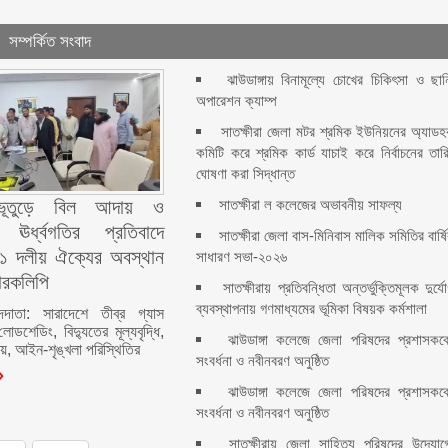
সম্পর্কিত সংবাদ
ঝাউডাঙ্গায় বিনামূল্যে চোখের চিকিৎসা ও ছান
অপারেশন ক্যাম্প
সাতক্ষীরা জেলা মটর শ্রমিক ইউনিয়নের অ্যাড
কমিটি করে শ্রমিক কার্ড যাচাই করে নির্বাচনের তার
ঘোষণা করা সিদ্ধান্ত
সাতক্ষীরা ল কলেজের অভাবনীয় সাফল্য
র ভূতুড়ে বিল আদায় ও
ের ঊর্ধ্বগতির প্রতিবাদে
সাতক্ষীরা জেলা বাস-মিনিবাস মালিক সমিতির বার্ষ
 ১১ দলীয় ঐক্যের অবস্থান
সাধারণ সভা-২০২৬
মারকলিপি
সাতক্ষীরায় প্রতিবন্ধিতা অন্তর্ভুক্তিমূলক দুর্য
ব্যবস্থাপনায় গণমাধ্যমের ভূমিকা বিষয়ক কর্মশালা
াদদাতা: সারাদেশে তীব্র গ্যাস
ডশেডিং, বিদ্যুতের মূল্যবৃদ্ধি,
ঝাউডাঙ্গা কলেজে জেলা পরিষদের প্রশাসকক
য়, আইন-শৃঙ্খলা পরিস্থিতির
সংবর্ধনা ও নবীনবরণ অনুষ্ঠিত
ঝাউডাঙ্গা কলেজে জেলা পরিষদের প্রশাসকক
সংবর্ধনা ও নবীনবরণ অনুষ্ঠিত
সাতক্ষীরায় জেলা সাহিত্য পরিষদের উদ্যোগ