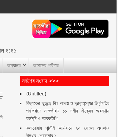
াল ৪:৪১
অন্যান্য
আমাদের পরিবার
সর্বশেষ সংবাদ >>>
(Untitled)
তে
বিদ্যুতের ভূতুড়ে বিল আদায় ও দ্রব্যমূল্যের ঊর্ধ্বগতির
প্রতিবাদে সাতক্ষীরায় ১১ দলীয় ঐক্যের অবস্থান
মি
কর্মসূচি ও স্মারকলিপি
কলারোয়ায় পুলিশি অভিযানে ২০ বোতল এসকাফ
উদ্ধার, গ্রেফতার ১