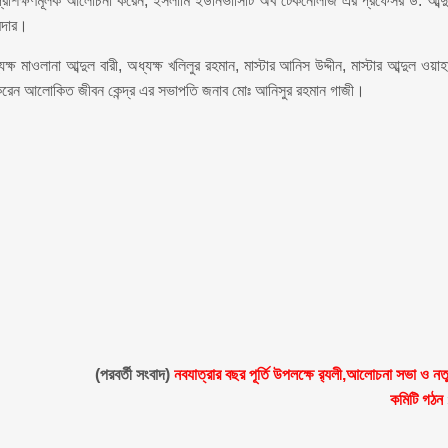
প্রশিক্ষণমূলক আলোচনা করেন, ইসলামি ইউনিভার্সিটি অব টেকনোলজি এর প্রফেসর ড. আব্দ
মদার।
 মাওলানা আব্দুল বারী, অধ্যক্ষ খলিলুর রহমান, মাস্টার আনিস উদ্দীন, মাস্টার আব্দুল ওয়াহ
 করেন আলোকিত জীবন কেন্দ্র এর সভাপতি জনাব মোঃ আনিসুর রহমান গাজী।
(পরবর্তী সংবাদ)
নবযাত্রার বছর পূর্তি উপলক্ষে র‌্যলী,আলোচনা সভা ও নত
কমিটি গঠন