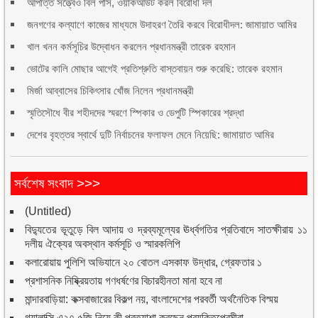
আপত্তি সত্ত্বেও বিল পাস, ওয়াকআউট করল বিরোধী দল
জনগণের কল্যাণে কাজের মাধ্যমে উদাহরণ তৈরি করবে বিরোধীদল: জামায়াত আমির
খাল খনন কর্মসূচির উদ্বোধন করলেন প্রধানমন্ত্রী তারেক রহমান
ভোটের কালি মোছার আগেই প্রতিশ্রুতি বাস্তবায়ন শুরু করেছি: তারেক রহমান
মির্জা আব্বাসের চিকিৎসার খোঁজ নিলেন প্রধানমন্ত্রী
স্মৃতিসৌধে বীর শহীদদের স্মরণে স্পিকার ও ডেপুটি স্পিকারের শ্রদ্ধা
দেশের বৃহত্তর স্বার্থে দুটি নির্বাচনের ফলাফল মেনে নিয়েছি: জামায়াত আমির
সর্বশেষ সংবাদ >>>
(Untitled)
বিদ্যুতের ভূতুড়ে বিল আদায় ও দ্রব্যমূল্যের ঊর্ধ্বগতির প্রতিবাদে সাতক্ষীরায় ১১
দলীয় ঐক্যের অবস্থান কর্মসূচি ও স্মারকলিপি
কলারোয়ায় পুলিশি অভিযানে ২০ বোতল এসকাফ উদ্ধার, গ্রেফতার ১
প্রশাসনিক নিষ্ক্রিয়তায় গণধর্ষণের বিচারহীনতা মানা হবে না
মান্দারবাড়িয়া: কক্সবাজারের বিকল্প নয়, বাংলাদেশের পরবর্তী অর্থনৈতিক বিস্ময়
গ্যালাক্সি এ২৭ ৫জি নিয়ে কী প্রত্যাশা করছেন প্রযুক্তিপ্রেমীরা