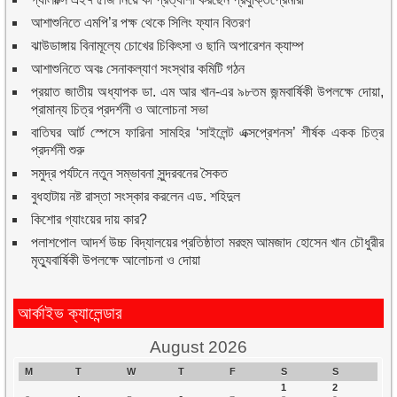
আশাশুনিতে এমপি’র পক্ষ থেকে সিলিং ফ্যান বিতরণ
ঝাউডাঙ্গায় বিনামূল্যে চোখের চিকিৎসা ও ছানি অপারেশন ক্যাম্প
আশাশুনিতে অবঃ সেনাকল্যাণ সংস্থার কমিটি গঠন
প্রয়াত জাতীয় অধ্যাপক ডা. এম আর খান-এর ৯৮তম জন্মবার্ষিকী উপলক্ষে দোয়া,
প্রামান্য চিত্র প্রদর্শনী ও আলোচনা সভা
বাতিঘর আর্ট স্পেসে ফারিনা সামহির ‘সাইলেন্ট এক্সপ্রেশনস’ শীর্ষক একক চিত্র
প্রদর্শনী শুরু
সমুদ্র পর্যটনে নতুন সম্ভাবনা সুন্দরবনের সৈকত
বুধহাটায় নষ্ট রাস্তা সংস্কার করলেন এড. শহিদুল
কিশোর গ্যাংয়ের দায় কার?
পলাশপোল আদর্শ উচ্চ বিদ্যালয়ের প্রতিষ্ঠাতা মরহুম আমজাদ হোসেন খান চৌধুরীর
মৃত্যুবার্ষিকী উপলক্ষে আলোচনা ও দোয়া
আর্কাইভ ক্যালেন্ডার
August 2026
M
T
W
T
F
S
S
1
2