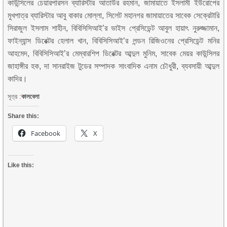
কাউন্সিলের চেয়ারপারসন ব্যারিস্টার আতাউর রহমান, জামায়াতে ইসলামী ইউরোপের
মুখপাত্র ব্যারিস্টার আবু বাকার মোল্লা, সিলেট মহানগর জামায়াতের সাবেক সেক্রেটারি
সিরাজুল ইসলাম শাহীন, বিবিসিসিআই’র ভাইস প্রেসিডেন্ট আবুল হায়াৎ নুরুজ্জামান,
ফাইন্যান্স ডিরেক্টর হেলাল খান, বিবিসিসিআই’র লন্ডন রিজিওনের প্রেসিডেন্ট মনির
আহমেদ, বিবিসিসিআই’র মেম্বারশিপ ডিরেক্টর আব্দুল মুনিম, সাবেক মেয়র কাউন্সিলর
জাহাঙ্গীর হক, দা সানরাইজ টুডের সম্পাদক সাংবাদিক এনাম চৌধুরী, ব্যবসায়ী আব্দুল
কাদির।
সূত্র
:
কালবেলা
Share this:
Facebook
X
Like this: