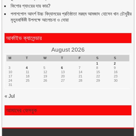
কিশোর গ্যাংয়ের দায় কার?
পলাশপোল আদর্শ উচ্চ বিদ্যালয়ের প্রতিষ্ঠাতা মরহুম আমজাদ হোসেন খান চৌধুরীর
মৃত্যুবার্ষিকী উপলক্ষে আলোচনা ও দোয়া
আর্কাইভ ক্যালেন্ডার
August 2026
M
T
W
T
F
S
S
1
2
3
4
5
6
7
8
9
10
11
12
13
14
15
16
17
18
19
20
21
22
23
24
25
26
27
28
29
30
31
« Jul
আমাদের ফেসবুক