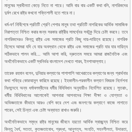
মানুষের স্বাধীনতা কেড়ে নিতে না পারে। আমি বার বার একটি কথা বলি, নাগরিকদের
দুর্বল রেখে রাষ্ট্র কখনো শক্তিশালী হতে পারে না।
ধর্ম-বর্ণ নির্বিশেষে প্রতিটি শ্রেণি পেশার মানুষ তথা প্রতিটি নাগরিকের আর্থিক সামাজিক
নিরাপত্তা নিশ্চিত করার জন্য সরকার রাষ্ট্রীয় সামর্থ্যের সবটুকু দিয়ে চেষ্টা করবে। তবে
নাগরিকদেরও কিন্তু রাষ্ট্র এবং সমাজের প্রতি কিছু দায়-দায়িত্ব রয়েছে। নাগরিক
হিসেবে আমরা যদি যে যার অবস্থান থেকে রাষ্ট্র এবং সমাজের প্রতি যার যার দায়িত্ব
সঠিকভাবে পালন করি… আমি আশা করি, দ্রুততম সময়ে আমরা রাজনৈতিক এবং
অর্থনৈতিকভাবে একটি স্বনির্ভর বাংলাদেশ দেখতে পারব, ইনশাআল্লাহ।
তারেক রহমান বলেন, দুনিয়ার কল্যাণের পাশাপাশি আখেরাতের কল্যাণের জন্য প্রার্থনার
কথা পবিত্র কোরআনুল কারিমে রয়েছে। ইহকালীন-পরকালীন কল্যাণ বিষয়ক নির্দেশনা
নিঃসন্দেহে অন্য ধর্মাবলম্বীদের ধর্মীয় বিধিবিধান অনুযায়ীও নির্দেশিত রয়েছে। সুতরাং,
ধর্মীয় বিধিবিধানের আলোকেই আপনারা আপনাদের শিক্ষা দীক্ষা ও যোগ্যতা ও
অভিজ্ঞতাকে কীভাবে আরও বেশি করে দেশ এবং জনগণের কল্যাণে কাজে লাগাতে
পারেন, সেই চিন্তা এবং চেষ্টা অব্যাহত রাখাও জরুরি।
অর্থনৈতিকভাবে সমৃদ্ধ রাষ্ট্র মানুষের জীবনে হয়তো আর্থিক স্বাচ্ছন্দ্য নিশ্চিত করে
কিন্তু ধৈর্য, সততা, কৃতজ্ঞতাবোধ, শ্রদ্ধা, আনুগত্য, সংহতি, সহনশীলতা, উদারতা,