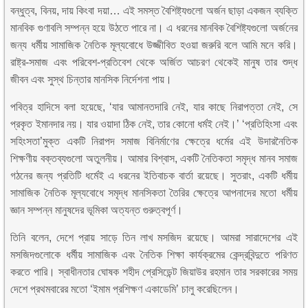
বন্ধুত্ব, বিনয়, দায় কিংবা দয়া… এই সমস্ত বৈশিষ্ট্যগুলো অর্জন ছাড়া একজন ব্যক্তি
মানবিক গুণাবলি সম্পন্ন হয়ে উঠতে পারে না। এ ধরনের মানবিক বৈশিষ্ট্যগুলো অর্জনের
জন্য ধর্মীয় সামাজিক নৈতিক মূল্যবোধে উজ্জীবিত হওয়া জরুরি বলে আমি মনে করি।
রাষ্ট্র-সমাজ এবং পরিবেশ-প্রতিবেশ থেকে অর্জিত আচরণ থেকেই মানুষ তার শুদ্ধ
জীবন এবং সুস্থ চিন্তার মানসিক নির্দেশনা পায়।
পবিত্র হাদিসে বলা হয়েছে, ‘যার আমানতদারি নেই, যার কাছে নিরাপত্তা নেই, সে
প্রকৃত ইমানদার নয়। যার ওয়াদা ঠিক নেই, তার কোনো ধর্মই নেই।’ ‘প্রতিহিংসা এবং
সহিংসতা’মুক্ত একটি নিরাপদ সমাজ বিনির্মাণের ক্ষেত্রে ধর্মের এই উদারনৈতিক
শিক্ষণীয় বক্তব্যগুলো অতুলনীয়। আমার বিশ্বাস, একটি নৈতিকতা সমৃদ্ধ মানব সমাজ
গঠনের জন্য প্রতিটি ধর্মেই এ ধরনের ইতিবাচক বার্তা রয়েছে। সুতরাং, একটি ধর্মীয়
সামাজিক নৈতিক মূল্যবোধে সমৃদ্ধ মানসিকতা তৈরির ক্ষেত্রে আপনাদের মতো ধর্মীয়
জ্ঞান সম্পন্ন মানুষদের ভূমিকা অত্যন্ত গুরুত্বপূর্ণ।
তিনি বলেন, দেশে প্রায় সাড়ে তিন লাখ মসজিদ রয়েছে। আমরা সারাদেশের এই
মসজিদগুলোকে ধর্মীয় সামাজিক এবং নৈতিক শিক্ষা কার্যক্রমের কেন্দ্রবিন্দুতে পরিণত
করতে পারি। স্বাধীনতার ঘোষক শহীদ প্রেসিডেন্ট জিয়াউর রহমান তার সরকারের সময়
দেশে প্রথমবারের মতো ‘ইমাম প্রশিক্ষণ একাডেমি’ চালু করেছিলেন।