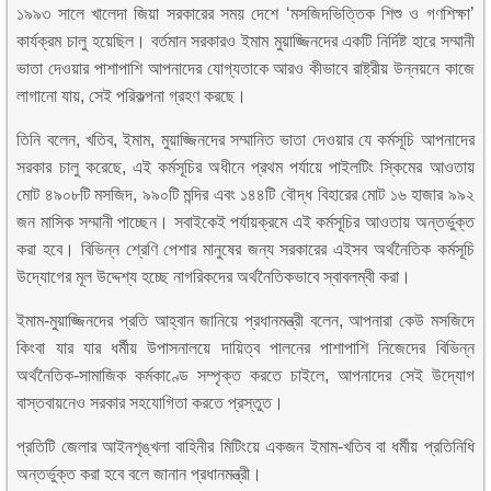
১৯৯৩ সালে খালেদা জিয়া সরকারের সময় দেশে ‘মসজিদভিত্তিক শিশু ও গণশিক্ষা’
কার্যক্রম চালু হয়েছিল। বর্তমান সরকারও ইমাম মুয়াজ্জিনদের একটি নির্দিষ্ট হারে সম্মানী
ভাতা দেওয়ার পাশাপাশি আপনাদের যোগ্যতাকে আরও কীভাবে রাষ্ট্রীয় উন্নয়নে কাজে
লাগানো যায়, সেই পরিকল্পনা গ্রহণ করছে।
তিনি বলেন, খতিব, ইমাম, মুয়াজ্জিনদের সম্মানিত ভাতা দেওয়ার যে কর্মসূচি আপনাদের
সরকার চালু করেছে, এই কর্মসূচির অধীনে প্রথম পর্যায়ে পাইলটিং স্কিমের আওতায়
মোট ৪৯০৮টি মসজিদ, ৯৯০টি মন্দির এবং ১৪৪টি বৌদ্ধ বিহারের মোট ১৬ হাজার ৯৯২
জন মাসিক সম্মানী পাচ্ছেন। সবাইকেই পর্যায়ক্রমে এই কর্মসূচির আওতায় অন্তর্ভুক্ত
করা হবে। বিভিন্ন শ্রেণি পেশার মানুষের জন্য সরকারের এইসব অর্থনৈতিক কর্মসূচি
উদ্যোগের মূল উদ্দেশ্য হচ্ছে নাগরিকদের অর্থনৈতিকভাবে স্বাবলম্বী করা।
ইমাম-মুয়াজ্জিনদের প্রতি আহ্বান জানিয়ে প্রধানমন্ত্রী বলেন, আপনারা কেউ মসজিদে
কিংবা যার যার ধর্মীয় উপাসনালয়ে দায়িত্ব পালনের পাশাপাশি নিজেদের বিভিন্ন
অর্থনৈতিক-সামাজিক কর্মকাণ্ডে সম্পৃক্ত করতে চাইলে, আপনাদের সেই উদ্যোগ
বাস্তবায়নেও সরকার সহযোগিতা করতে প্রস্তুত।
প্রতিটি জেলার আইনশৃঙ্খলা বাহিনীর মিটিংয়ে একজন ইমাম-খতিব বা ধর্মীয় প্রতিনিধি
অন্তর্ভুক্ত করা হবে বলে জানান প্রধানমন্ত্রী।