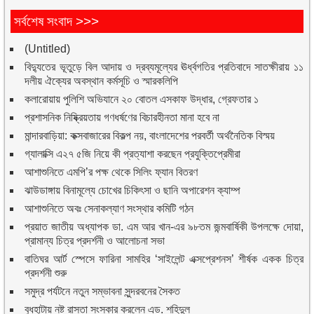
সর্বশেষ সংবাদ >>>
(Untitled)
বিদ্যুতের ভূতুড়ে বিল আদায় ও দ্রব্যমূল্যের ঊর্ধ্বগতির প্রতিবাদে সাতক্ষীরায় ১১
দলীয় ঐক্যের অবস্থান কর্মসূচি ও স্মারকলিপি
কলারোয়ায় পুলিশি অভিযানে ২০ বোতল এসকাফ উদ্ধার, গ্রেফতার ১
প্রশাসনিক নিষ্ক্রিয়তায় গণধর্ষণের বিচারহীনতা মানা হবে না
মান্দারবাড়িয়া: কক্সবাজারের বিকল্প নয়, বাংলাদেশের পরবর্তী অর্থনৈতিক বিস্ময়
গ্যালাক্সি এ২৭ ৫জি নিয়ে কী প্রত্যাশা করছেন প্রযুক্তিপ্রেমীরা
আশাশুনিতে এমপি’র পক্ষ থেকে সিলিং ফ্যান বিতরণ
ঝাউডাঙ্গায় বিনামূল্যে চোখের চিকিৎসা ও ছানি অপারেশন ক্যাম্প
আশাশুনিতে অবঃ সেনাকল্যাণ সংস্থার কমিটি গঠন
প্রয়াত জাতীয় অধ্যাপক ডা. এম আর খান-এর ৯৮তম জন্মবার্ষিকী উপলক্ষে দোয়া,
প্রামান্য চিত্র প্রদর্শনী ও আলোচনা সভা
বাতিঘর আর্ট স্পেসে ফারিনা সামহির ‘সাইলেন্ট এক্সপ্রেশনস’ শীর্ষক একক চিত্র
প্রদর্শনী শুরু
সমুদ্র পর্যটনে নতুন সম্ভাবনা সুন্দরবনের সৈকত
বুধহাটায় নষ্ট রাস্তা সংস্কার করলেন এড. শহিদুল