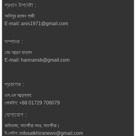
প্রধান উপদেষ্টা :
আনিসুর রহমান গাজী
E-mail: anis1971@gmail.com
সম্পাদক :
মোঃ আব্দুল হান্নান
E-mail: hannansb@gmail.com
প্রকাশক :
এস.এম আব্দুল্লাহ
মোবাইল: +88 01729 708079
যোগাযোগ :
ঝাউডাঙ্গা, সাতক্ষীরা সদর, সাতক্ষীরা।
ই-মেইল: infosatkhiranews@gmail.com