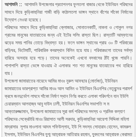
আশাশুনি ::
আশাশুনি উপজেলার প্রতাপনগর ফুলতলা বাজার থেকে ইউনিয়ন পরিষদের
সামনে দিয়ে কুড়িকাহুনিয়া গাজী বাড়ি কাঠালতলা ভাঙ্গন স্থানে বাঁশের সাঁকো নির্মানের
উদ্যোগ নেওয়া হয়েছে।
পরিষদের সামনে দিয়ে কুড়িকাহুনিয়া ক্লোজার, সোনাতনকাটি, নাকনা ও গোকুল নগর
গ্রামের মানুষের যাতায়াতের জন্য এই ইটের সলিং রাস্তা ছিল। রাস্তাটি আম্ফানের
ঝড়ের সময় পানির তোড়ে বিধ্বস্ত হয়। ফলে ভাঙ্গন স্থানের প্রায় ৩০ টি পরিবারের
বাড়িঘর, ভিটেমাটি, পারিবারিক কবরস্থান বিলিন হয়ে যায়। পরিবারগুলো তাদের সর্বস্ব
হারিয়ে অসহায় হয়ে পড়ে। তাদের অনেকেই এখনো বসবাসের ঠাঁই খুজে পায়নি।
পাশাপাশি রাস্তা ভেঙ্গে যাওয়ায় ঐ এলাকার শত শত মানুষের যাতয়াতের পথ হারিয়ে
যায়।
উপজেলা জামায়াতের নায়েবে আমির মাওঃ নুরুল আফছার (মোর্তজা), ইউনিয়ন
জামায়াতের ভারপ্রাপ্ত আমির মাওঃ আল আমিন ও ইউনিয়ন বিএনপির নেতৃবৃন্দের পরামর্শ
ক্রমে জনদুর্ভোগ লাঘবে সাঁকো নির্মাণ স্থান নির্ণয় করতে এলাকা পরিদর্শনে যান ইউপি
চেয়ারম্যান আলহাজ্ব আবু দাউদ ঢালী, ইউনিয়ন বিএনপির সভাপতি স ম
আক্তারুজ্জামান, উপজেলা জামায়াতের সুরা কর্ম পরিষদের সদস্য ও শ্রমিক কল্যাণ
পরিষদের সেক্রেটারি মাওঃ রিয়াসাত আলী সরদার, কুড়িকাহুনিয়া আয়েশা সিদ্দিকা মহিলা
মাদ্রাসার সুপার মাওলানা আদম শফিউল্লাহ, ইউ পি সদস্য সোহারাব হোসেন, কামরুল
ইসলাম, ইউনিয়ন বিএনপির যুগ্ম আহ্বায়ক আতিয়ার রহমান, যুবদলের আহ্বায়ক কেরামত