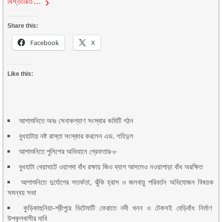
বিস্তারিত…
Share this:
Facebook
X
Like this:
আশাশুনিতে অবঃ সেনাকল্যাণ সংস্থার কমিটি গঠন
বুধহাটায় নষ্ট রাস্তা সংস্কার করলেন এড. শহিদুল
আশাশুনিতে পুলিশের অভিযানে গ্রেফতার-৮
বুধহাটা খেয়াঘাটে ওয়াপদা বাঁধ রক্ষায় জিও ব্যাগ আসলেও নওয়াপাড়া বাঁধ অরক্ষিত
আশাশুনিতে দুর্যোগের সতর্কতা, ঝুঁকি হ্রাস ও জলবায়ু পরিবর্তন অভিযোজন বিষয়ক
সমন্বয় সভা
কুড়িকাহুনিয়া-শ্রীপুরে ভিটেমাটি ফেরাতে নদী খনন ও টেকসই বেড়িবাঁধ নির্মাণ
উপকূলবাসীর দাবি