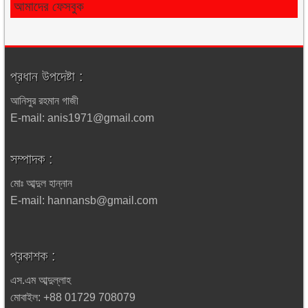
আমাদের ফেসবুক
প্রধান উপদেষ্টা :
আনিসুর রহমান গাজী
E-mail: anis1971@gmail.com
সম্পাদক :
মোঃ আব্দুল হান্নান
E-mail: hannansb@gmail.com
প্রকাশক :
এস.এম আব্দুল্লাহ
মোবাইল: +88 01729 708079