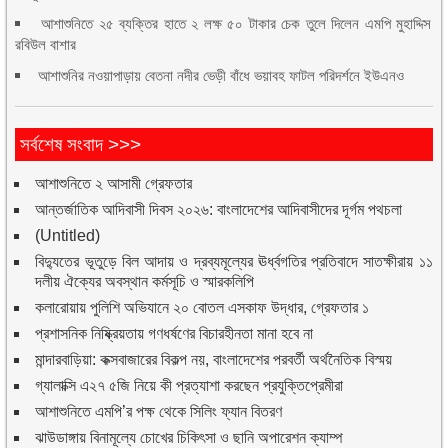
আশাশুনিতে ২৫ ব্যক্তির হাতে ২ লক্ষ ৫০ টাকার চেক তুলে দিলেন এমপি মুহাদ্দিস
রবিউল বাশার
আশাশুনির নওয়াপাড়ায় বেতনা নদীর ভেড়ী বাঁধে ভয়াবহ ফাটল পরিদর্শনে ইউএনও
সর্বশেষ সংবাদ >>>
আশাশুনিতে ২ আসামী গ্রেফতার
আন্তর্জাতিক আদিবাসী দিবস ২০২৬: বাংলাদেশের আদিবাসীদের দূর্গম পথচলা
(Untitled)
বিদ্যুতের ভূতুড়ে বিল আদায় ও দ্রব্যমূল্যের ঊর্ধ্বগতির প্রতিবাদে সাতক্ষীরায় ১১
দলীয় ঐক্যের অবস্থান কর্মসূচি ও স্মারকলিপি
কলারোয়ায় পুলিশি অভিযানে ২০ বোতল এসকাফ উদ্ধার, গ্রেফতার ১
প্রশাসনিক নিষ্ক্রিয়তায় গণধর্ষণের বিচারহীনতা মানা হবে না
মান্দারবাড়িয়া: কক্সবাজারের বিকল্প নয়, বাংলাদেশের পরবর্তী অর্থনৈতিক বিস্ময়
গ্যালাক্সি এ২৭ ৫জি নিয়ে কী প্রত্যাশা করছেন প্রযুক্তিপ্রেমীরা
আশাশুনিতে এমপি’র পক্ষ থেকে সিলিং ফ্যান বিতরণ
ঝাউডাঙ্গায় বিনামূল্যে চোখের চিকিৎসা ও ছানি অপারেশন ক্যাম্প