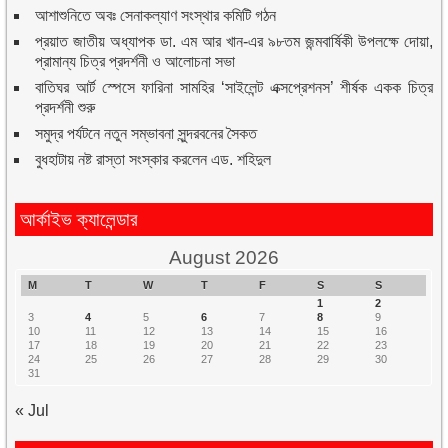
আশাশুনিতে অবঃ সেনাকল্যাণ সংস্থার কমিটি গঠন
প্রয়াত জাতীয় অধ্যাপক ডা. এম আর খান-এর ৯৮তম জন্মবার্ষিকী উপলক্ষে দোয়া,
প্রামান্য চিত্র প্রদর্শনী ও আলোচনা সভা
বাতিঘর আর্ট স্পেসে ফারিনা সামহির ‘সাইলেন্ট এক্সপ্রেশনস’ শীর্ষক একক চিত্র
প্রদর্শনী শুরু
সমুদ্র পর্যটনে নতুন সম্ভাবনা সুন্দরবনের সৈকত
বুধহাটায় নষ্ট রাস্তা সংস্কার করলেন এড. শহিদুল
আর্কাইভ ক্যালেন্ডার
August 2026
M
T
W
T
F
S
S
1
2
3
4
5
6
7
8
9
10
11
12
13
14
15
16
17
18
19
20
21
22
23
24
25
26
27
28
29
30
31
« Jul