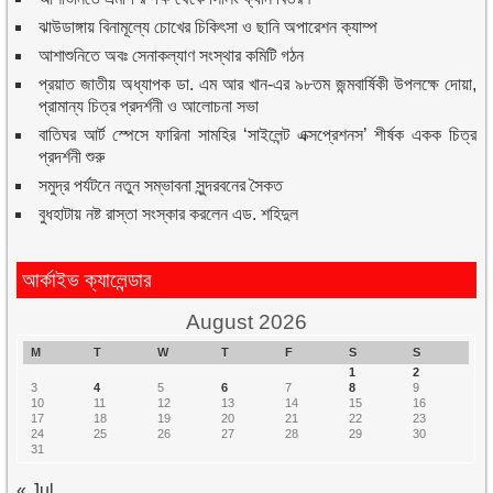
ঝাউডাঙ্গায় বিনামূল্যে চোখের চিকিৎসা ও ছানি অপারেশন ক্যাম্প
আশাশুনিতে অবঃ সেনাকল্যাণ সংস্থার কমিটি গঠন
প্রয়াত জাতীয় অধ্যাপক ডা. এম আর খান-এর ৯৮তম জন্মবার্ষিকী উপলক্ষে দোয়া,
প্রামান্য চিত্র প্রদর্শনী ও আলোচনা সভা
বাতিঘর আর্ট স্পেসে ফারিনা সামহির ‘সাইলেন্ট এক্সপ্রেশনস’ শীর্ষক একক চিত্র
প্রদর্শনী শুরু
সমুদ্র পর্যটনে নতুন সম্ভাবনা সুন্দরবনের সৈকত
বুধহাটায় নষ্ট রাস্তা সংস্কার করলেন এড. শহিদুল
আর্কাইভ ক্যালেন্ডার
August 2026
M
T
W
T
F
S
S
1
2
3
4
5
6
7
8
9
10
11
12
13
14
15
16
17
18
19
20
21
22
23
24
25
26
27
28
29
30
31
« Jul