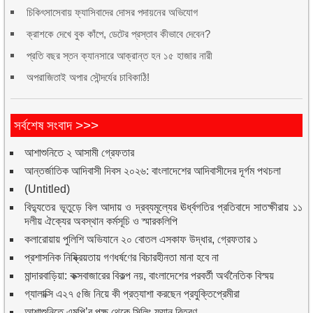
চিকিৎসাসেবায় ফ্যাসিবাদের দোসর পদায়নের অভিযোগ
ক্রাশকে দেখে বুক কাঁপে, ডেটের প্রস্তাব কীভাবে দেবেন?
প্রতি বছর স্তন ক্যানসারে আক্রান্ত হন ১৫ হাজার নারী
অপরাজিতাই অপার সৌন্দর্যের চাবিকাঠি!
সর্বশেষ সংবাদ >>>
আশাশুনিতে ২ আসামী গ্রেফতার
আন্তর্জাতিক আদিবাসী দিবস ২০২৬: বাংলাদেশের আদিবাসীদের দূর্গম পথচলা
(Untitled)
বিদ্যুতের ভূতুড়ে বিল আদায় ও দ্রব্যমূল্যের ঊর্ধ্বগতির প্রতিবাদে সাতক্ষীরায় ১১
দলীয় ঐক্যের অবস্থান কর্মসূচি ও স্মারকলিপি
কলারোয়ায় পুলিশি অভিযানে ২০ বোতল এসকাফ উদ্ধার, গ্রেফতার ১
প্রশাসনিক নিষ্ক্রিয়তায় গণধর্ষণের বিচারহীনতা মানা হবে না
মান্দারবাড়িয়া: কক্সবাজারের বিকল্প নয়, বাংলাদেশের পরবর্তী অর্থনৈতিক বিস্ময়
গ্যালাক্সি এ২৭ ৫জি নিয়ে কী প্রত্যাশা করছেন প্রযুক্তিপ্রেমীরা
আশাশুনিতে এমপি’র পক্ষ থেকে সিলিং ফ্যান বিতরণ