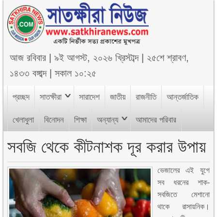
আজ
রবিবার
|
৯ই আগস্ট, ২০২৬ খ্রিস্টাব্দ
|
২৫শে শ্রাবণ,
১৪৩৩ বঙ্গাব্দ
|
সকাল ১০:২৫
প্রচ্ছদ
সাতক্ষীরা
সারাদেশ
জাতীয়
রাজনীতি
আন্তর্জাতিক
খেলাধুলা
বিনোদন
শিক্ষা
অন্যান্য
আমাদের পরিবার
সবজি থেকে কীটনাশক দূর করার উপায়
ভেজালের এই যুগে
সব ধরনের শাক-
সবজিতে মেশানো
থাকে রাসায়নিক।