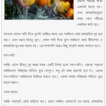
এগুলো শরীরের জন্য
একদমই ভালো নয়।
এসব রাসায়নিকযুক্ত
খাবার খেলে শরীরের
একাধিক ক্ষতি হয়।
অনেকে ভাবেন পানি দিয়ে ধুলেই সবজির ময়লা এবং সবজিতে থাকা রাসায়নিক দূর হয়ে
যায়। এমন ধারণা কিন্তু ভুল। কেবল পানি দিয়ে ধুলে সবজিতে থাকা কীটনাশক ও
রাসায়নিক দূর করা সম্ভব নয়। এর পাশাপাশি আরও কিছু পদ্ধতি কাজে লাগাতে হবে।
লবণ-পানি
সবজি থেকে জীবাণু দূর করার সহজ একটি উপায় হলো লবণ-পানি। এজন্য প্রথমে
সবজিগুলো পরিষ্কার পানিতে ধুয়ে ফেলুন। শুধু এই কাজ করলেই হবে না। এরপর
লবণ-পানিতে সবজিগুলো ভিজিয়ে রাখতে হবে। এরপর আবার পরিষ্কার পানিতে ধুয়ে
রান্না করুন।
খোসা ছাড়ান
সবজি অবশ্যই খোসা ছাড়িয়ে খান। কারণ সবজির খোসাতেই যত ময়লা, রাসায়নিক