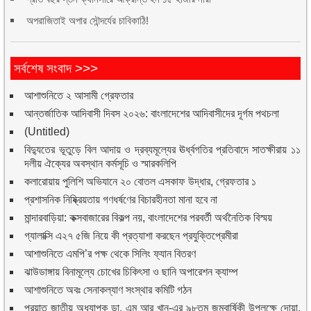
অপরাজিতাই অপার সৌন্দর্যের চাবিকাঠি!
সর্বশেষ সংবাদ >>>
আশাশুনিতে ২ আসামী গ্রেফতার
আন্তর্জাতিক আদিবাসী দিবস ২০২৬: বাংলাদেশের আদিবাসীদের দূর্গম পথচলা
(Untitled)
বিদ্যুতের ভূতুড়ে বিল আদায় ও দ্রব্যমূল্যের ঊর্ধ্বগতির প্রতিবাদে সাতক্ষীরায় ১১
দলীয় ঐক্যের অবস্থান কর্মসূচি ও স্মারকলিপি
কলারোয়ায় পুলিশি অভিযানে ২০ বোতল এসকাফ উদ্ধার, গ্রেফতার ১
প্রশাসনিক নিষ্ক্রিয়তায় গণধর্ষণের বিচারহীনতা মানা হবে না
মান্দারবাড়িয়া: কক্সবাজারের বিকল্প নয়, বাংলাদেশের পরবর্তী অর্থনৈতিক বিস্ময়
গ্যালাক্সি এ২৭ ৫জি নিয়ে কী প্রত্যাশা করছেন প্রযুক্তিপ্রেমীরা
আশাশুনিতে এমপি’র পক্ষ থেকে সিলিং ফ্যান বিতরণ
ঝাউডাঙ্গায় বিনামূল্যে চোখের চিকিৎসা ও ছানি অপারেশন ক্যাম্প
আশাশুনিতে অবঃ সেনাকল্যাণ সংস্থার কমিটি গঠন
প্রয়াত জাতীয় অধ্যাপক ডা. এম আর খান-এর ৯৮তম জন্মবার্ষিকী উপলক্ষে দোয়া,