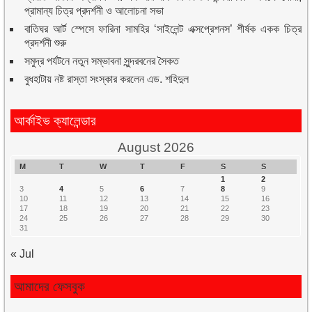
প্রামান্য চিত্র প্রদর্শনী ও আলোচনা সভা
বাতিঘর আর্ট স্পেসে ফারিনা সামহির ‘সাইলেন্ট এক্সপ্রেশনস’ শীর্ষক একক চিত্র
প্রদর্শনী শুরু
সমুদ্র পর্যটনে নতুন সম্ভাবনা সুন্দরবনের সৈকত
বুধহাটায় নষ্ট রাস্তা সংস্কার করলেন এড. শহিদুল
আর্কাইভ ক্যালেন্ডার
August 2026
M
T
W
T
F
S
S
1
2
3
4
5
6
7
8
9
10
11
12
13
14
15
16
17
18
19
20
21
22
23
24
25
26
27
28
29
30
31
« Jul
আমাদের ফেসবুক