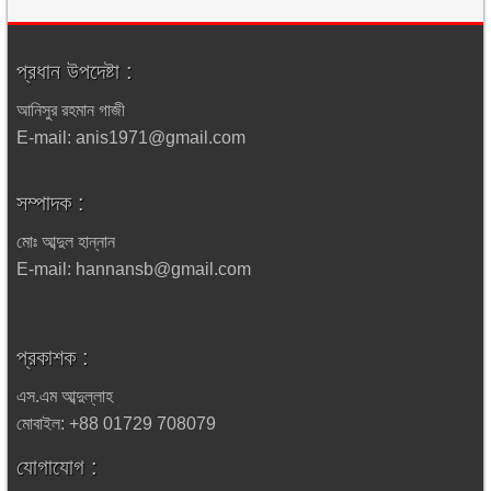
প্রধান উপদেষ্টা :
আনিসুর রহমান গাজী
E-mail: anis1971@gmail.com
সম্পাদক :
মোঃ আব্দুল হান্নান
E-mail: hannansb@gmail.com
প্রকাশক :
এস.এম আব্দুল্লাহ
মোবাইল: +88 01729 708079
যোগাযোগ :