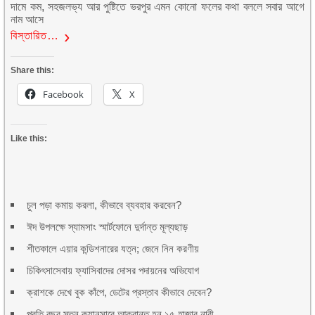
দামে কম, সহজলভ্য আর পুষ্টিতে ভরপুর এমন কোনো ফলের কথা বললে সবার আগে
নাম আসে
বিস্তারিত…
Share this:
Facebook
X
Like this:
চুল পড়া কমায় করলা, কীভাবে ব্যবহার করবেন?
ঈদ উপলক্ষে স্যামসাং স্মার্টফোনে দুর্দান্ত মূল্যছাড়
শীতকালে এয়ার কন্ডিশনারের যত্ন; জেনে নিন করণীয়
চিকিৎসাসেবায় ফ্যাসিবাদের দোসর পদায়নের অভিযোগ
ক্রাশকে দেখে বুক কাঁপে, ডেটের প্রস্তাব কীভাবে দেবেন?
প্রতি বছর স্তন ক্যানসারে আক্রান্ত হন ১৫ হাজার নারী