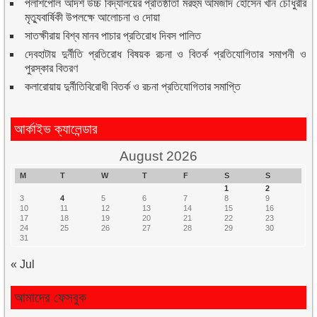
পলাশপোল আদর্শ উচ্চ বিদ্যালয়ের প্রতিষ্ঠাতা মরহুম আমজাদ হোসেন খান চৌধুরীর
মৃত্যুবার্ষিকী উপলক্ষে আলোচনা ও দোয়া
সাতক্ষীরায় বিশ্ব মানব পাচার প্রতিরোধ দিবস পালিত
দেবহাটায় দুর্নীতি প্রতিরোধ বিষয়ক রচনা ও বিতর্ক প্রতিযোগিতার সমাপনী ও
পুরস্কার বিতরণ
কলারোয়ায় দুর্নীতিবিরোধী বিতর্ক ও রচনা প্রতিযোগিতার সমাপ্তি
আর্কাইভ ক্যালেন্ডার
August 2026
M
T
W
T
F
S
S
1
2
3
4
5
6
7
8
9
10
11
12
13
14
15
16
17
18
19
20
21
22
23
24
25
26
27
28
29
30
31
« Jul
আমাদের ফেসবুক