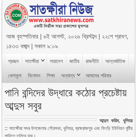
আজ
বৃহস্পতিবার
|
৬ই আগস্ট, ২০২৬ খ্রিস্টাব্দ
|
২২শে শ্রাবণ,
১৪৩৩ বঙ্গাব্দ
|
সকাল ৯:০৯
প্রচ্ছদ
সাতক্ষীরা
সারাদেশ
জাতীয়
রাজনীতি
আন্তর্জাতিক
খেলাধুলা
বিনোদন
শিক্ষা
অন্যান্য
আমাদের পরিবার
পানি বন্দিদের উদ্ধারে কঠোর প্রচেষ্টায়
আব্দুস সবুর
আব্দুল করিম, ধুলিহর
::
সাতক্ষীরা সদর উপজেলার পৌরসভা, ধুলিহর, ব্রহ্মরাজপুর এবং ফিংড়ি ইউনিয়ন বৃষ্টির
পানিতে তলিয়ে যায়।