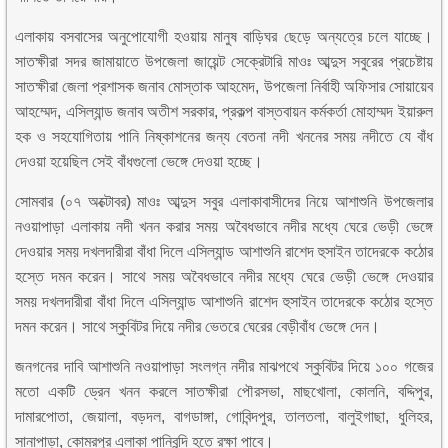
এলাকায় বসবাসের অনুপোযোগী হওয়ায় মানুষ বাড়িঘর ছেড়ে অন্যত্রে চলে যাচ্ছে।
সাতক্ষীরা সদর জামায়াতে উপজেলা জায়েন্ট সেক্রেটারি মাওঃ আব্দুস সবুরের প্রচেষ্টায়
সাতক্ষীরা জেলা প্রশাসক জনাব মোস্তাক আহমেদ, উপজেলা নির্বাহী অফিসার সোয়ায়েব
আহম্মেদ, এসিল্যান্ড জনাব অতীশ সরকার, প্রকল্প বাস্তবায়ন কর্মকর্তা মোহাম্মদ ইয়ারুল
হক ও সহযোগিতায় পানি নিষ্কাশনের জন্য বেতনা নদী খননের সময় নদীতে যে বাঁধ
দেওয়া হয়েছিল সেই বাঁধগুলো ভেঙ্গে দেওয়া হচ্ছে।
সোমবার (০৭ অক্টোবর) মাওঃ আব্দুস সবুর এলাকাবাসীদের নিয়ে আশাশুনি উপজেলার
নওয়াপাড়া এলাকায় নদী খনন করার সময় অবৈধভাবে নদীর মধ্যে ঘেরে ভেড়ী ভেঙ্গে
দেওয়ার সময় দখলদারীরা বাঁধা দিলে এসিল্যান্ড আশাশুনি রাশেদ হুসাইন তাদেরকে কঠোর
হস্তে দমন করেন। সাথে সময় অবৈধভাবে নদীর মধ্যে ঘেরে ভেড়ী ভেঙ্গে দেওয়ার
সময় দখলদারীরা বাঁধা দিলে এসিল্যান্ড আশাশুনি রাশেদ হুসাইন তাদেরকে কঠোর হস্তে
দমন করেন। সাথে স্কুবিটর দিয়ে নদীর ভেতরে ঘেরের বেড়ীবাঁধ ভেঙ্গে দেন।
জনগনের দাবি আশাশুনি নওয়াপাড়া সংলগ্ন নদীর মাঝপথে স্কুবিটর দিয়ে ১০০ গজের
মতো একটি ড্রেন খনন করলে সাতক্ষীরা পৌরসভা, মাছখোলা, কোলনি, বদ্দিপুর,
দামারপোতা, জেয়ালা, বড়দল, বাগডাঙ্গা, গোবিন্দপুর, তালতলা, বালুইগাছা, ধুলিহর,
সানাপাড়া, কোমরপুর এলাকা পানিবন্দি হতে রক্ষা পাবে।