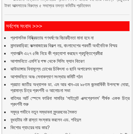
টাকা আত্মসাতের বিরুদ্ধে ৫ সদস্যের তদন্ত কমিটির প্রতিবেদন
সর্বশেষ সংবাদ >>>
প্রশাসনিক নিষ্ক্রিয়তায় গণধর্ষণের বিচারহীনতা মানা হবে না
মান্দারবাড়িয়া: কক্সবাজারের বিকল্প নয়, বাংলাদেশের পরবর্তী অর্থনৈতিক বিস্ময়
গ্যালাক্সি এ২৭ ৫জি নিয়ে কী প্রত্যাশা করছেন প্রযুক্তিপ্রেমীরা
আশাশুনিতে এমপি’র পক্ষ থেকে সিলিং ফ্যান বিতরণ
ঝাউডাঙ্গায় বিনামূল্যে চোখের চিকিৎসা ও ছানি অপারেশন ক্যাম্প
আশাশুনিতে অবঃ সেনাকল্যাণ সংস্থার কমিটি গঠন
প্রয়াত জাতীয় অধ্যাপক ডা. এম আর খান-এর ৯৮তম জন্মবার্ষিকী উপলক্ষে দোয়া,
প্রামান্য চিত্র প্রদর্শনী ও আলোচনা সভা
বাতিঘর আর্ট স্পেসে ফারিনা সামহির ‘সাইলেন্ট এক্সপ্রেশনস’ শীর্ষক একক চিত্র
প্রদর্শনী শুরু
সমুদ্র পর্যটনে নতুন সম্ভাবনা সুন্দরবনের সৈকত
বুধহাটায় নষ্ট রাস্তা সংস্কার করলেন এড. শহিদুল
কিশোর গ্যাংয়ের দায় কার?