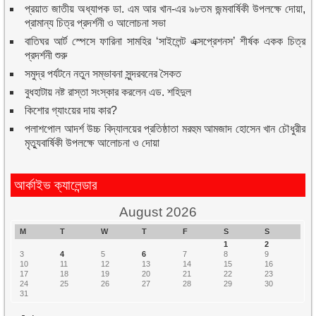
প্রয়াত জাতীয় অধ্যাপক ডা. এম আর খান-এর ৯৮তম জন্মবার্ষিকী উপলক্ষে দোয়া,
প্রামান্য চিত্র প্রদর্শনী ও আলোচনা সভা
বাতিঘর আর্ট স্পেসে ফারিনা সামহির ‘সাইলেন্ট এক্সপ্রেশনস’ শীর্ষক একক চিত্র
প্রদর্শনী শুরু
সমুদ্র পর্যটনে নতুন সম্ভাবনা সুন্দরবনের সৈকত
বুধহাটায় নষ্ট রাস্তা সংস্কার করলেন এড. শহিদুল
কিশোর গ্যাংয়ের দায় কার?
পলাশপোল আদর্শ উচ্চ বিদ্যালয়ের প্রতিষ্ঠাতা মরহুম আমজাদ হোসেন খান চৌধুরীর
মৃত্যুবার্ষিকী উপলক্ষে আলোচনা ও দোয়া
আর্কাইভ ক্যালেন্ডার
August 2026
M
T
W
T
F
S
S
1
2
3
4
5
6
7
8
9
10
11
12
13
14
15
16
17
18
19
20
21
22
23
24
25
26
27
28
29
30
31