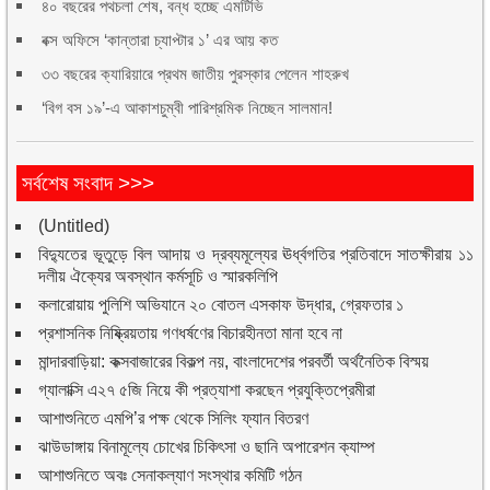
৪০ বছরের পথচলা শেষ, বন্ধ হচ্ছে এমটিভি
বক্স অফিসে ‘কান্তারা চ্যাপ্টার ১’ এর আয় কত
৩৩ বছরের ক্যারিয়ারে প্রথম জাতীয় পুরস্কার পেলেন শাহরুখ
‘বিগ বস ১৯’-এ আকাশচুম্বী পারিশ্রমিক নিচ্ছেন সালমান!
সর্বশেষ সংবাদ >>>
(Untitled)
বিদ্যুতের ভূতুড়ে বিল আদায় ও দ্রব্যমূল্যের ঊর্ধ্বগতির প্রতিবাদে সাতক্ষীরায় ১১
দলীয় ঐক্যের অবস্থান কর্মসূচি ও স্মারকলিপি
কলারোয়ায় পুলিশি অভিযানে ২০ বোতল এসকাফ উদ্ধার, গ্রেফতার ১
প্রশাসনিক নিষ্ক্রিয়তায় গণধর্ষণের বিচারহীনতা মানা হবে না
মান্দারবাড়িয়া: কক্সবাজারের বিকল্প নয়, বাংলাদেশের পরবর্তী অর্থনৈতিক বিস্ময়
গ্যালাক্সি এ২৭ ৫জি নিয়ে কী প্রত্যাশা করছেন প্রযুক্তিপ্রেমীরা
আশাশুনিতে এমপি’র পক্ষ থেকে সিলিং ফ্যান বিতরণ
ঝাউডাঙ্গায় বিনামূল্যে চোখের চিকিৎসা ও ছানি অপারেশন ক্যাম্প
আশাশুনিতে অবঃ সেনাকল্যাণ সংস্থার কমিটি গঠন