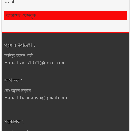
« Jul
আমাদের ফেসবুক
প্রধান উপদেষ্টা :
আনিসুর রহমান গাজী
E-mail: anis1971@gmail.com
সম্পাদক :
মোঃ আব্দুল হান্নান
E-mail: hannansb@gmail.com
প্রকাশক :