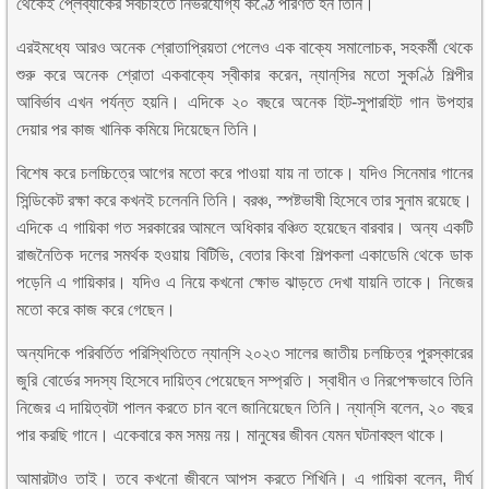
থেকেই প্লেব্যাকের সবচাইতে নির্ভরযোগ্য কণ্ঠে পরিণত হন তিনি।
এরইমধ্যে আরও অনেক শ্রোতাপ্রিয়তা পেলেও এক বাক্যে সমালোচক, সহকর্মী থেকে
শুরু করে অনেক শ্রোতা একবাক্যে স্বীকার করেন, ন্যান্‌সির মতো সুকণ্ঠি শিল্পীর
আবির্ভাব এখন পর্যন্ত হয়নি। এদিকে ২০ বছরে অনেক হিট-সুপারহিট গান উপহার
দেয়ার পর কাজ খানিক কমিয়ে দিয়েছেন তিনি।
বিশেষ করে চলচ্চিত্রে আগের মতো করে পাওয়া যায় না তাকে। যদিও সিনেমার গানের
সিন্ডিকেট রক্ষা করে কখনই চলেননি তিনি। বরঞ্চ, স্পষ্টভাষী হিসেবে তার সুনাম রয়েছে।
এদিকে এ গায়িকা গত সরকারের আমলে অধিকার বঞ্চিত হয়েছেন বারবার। অন্য একটি
রাজনৈতিক দলের সমর্থক হওয়ায় বিটিভি, বেতার কিংবা শিল্পকলা একাডেমি থেকে ডাক
পড়েনি এ গায়িকার। যদিও এ নিয়ে কখনো ক্ষোভ ঝাড়তে দেখা যায়নি তাকে। নিজের
মতো করে কাজ করে গেছেন।
অন্যদিকে পরিবর্তিত পরিস্থিতিতে ন্যান্‌সি ২০২৩ সালের জাতীয় চলচ্চিত্র পুরস্কারের
জুরি বোর্ডের সদস্য হিসেবে দায়িত্ব পেয়েছেন সম্প্রতি। স্বাধীন ও নিরপেক্ষভাবে তিনি
নিজের এ দায়িত্বটা পালন করতে চান বলে জানিয়েছেন তিনি। ন্যান্‌সি বলেন, ২০ বছর
পার করছি গানে। একেবারে কম সময় নয়। মানুষের জীবন যেমন ঘটনাবহুল থাকে।
আমারটাও তাই। তবে কখনো জীবনে আপস করতে শিখিনি। এ গায়িকা বলেন, দীর্ঘ