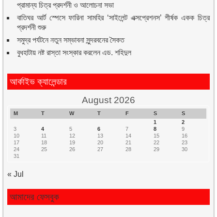
প্রামান্য চিত্র প্রদর্শনী ও আলোচনা সভা
বাতিঘর আর্ট স্পেসে ফারিনা সামহির ‘সাইলেন্ট এক্সপ্রেশনস’ শীর্ষক একক চিত্র
প্রদর্শনী শুরু
সমুদ্র পর্যটনে নতুন সম্ভাবনা সুন্দরবনের সৈকত
বুধহাটায় নষ্ট রাস্তা সংস্কার করলেন এড. শহিদুল
আর্কাইভ ক্যালেন্ডার
August 2026
M
T
W
T
F
S
S
1
2
3
4
5
6
7
8
9
10
11
12
13
14
15
16
17
18
19
20
21
22
23
24
25
26
27
28
29
30
31
« Jul
আমাদের ফেসবুক