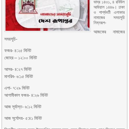
ভাদ্র ১৪৩১, ৪ রবিউল
আউয়াল ১৪৪৬। ঢাকা
ও পার্শ্ববর্তী এলাকার
নামাজের সময়সূচি
নিম্নরূপ-
আজকের নামাজের
সময়সূচি-
ফজর- ৪:২৫ মিনিট
জোহর – ১২:০০ মিনিট
আসর- ৪:২৭ মিনিট
মাগরিব- ৬:১৫ মিনিট
এশা- ৭:২৯ মিনিট
আগামীকাল ফজর- ৪:২৬ মিনিট
আজ সূর্যাস্ত- ৬:১২ মিনিট
আজ সূর্যোদয়- ৫:৪১ মিনিট