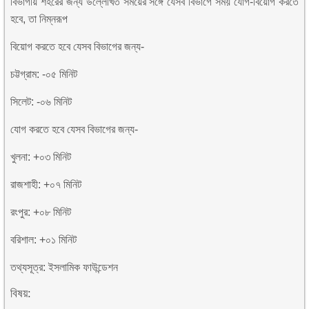
বিভাগীয় শহরের জন্য উল্লেখিত সময়ের সঙ্গে যেসব বিভাগে সময় যোগ-বিয়োগ করতে
হবে, তা নিম্নরূপ
বিয়োগ করতে হবে যেসব বিভাগের জন্য-
চট্টগ্রাম: -০৫ মিনিট
সিলেট: -০৬ মিনিট
যোগ করতে হবে যেসব বিভাগের জন্য-
খুলনা: +০৩ মিনিট
রাজশাহী: +০৭ মিনিট
রংপুর: +০৮ মিনিট
বরিশাল: +০১ মিনিট
তথ্যসূত্র: ইসলামিক ফাউন্ডেশন
বিষয়: