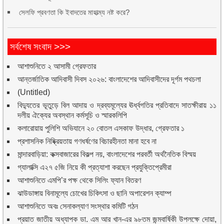
সেলফি প্রবণতা কি ইবাদতের মাহাত্ম্য নষ্ট করে?
সর্বশেষ সংবাদ >>>
আশাশুনিতে ২ আসামী গ্রেফতার
আন্তর্জাতিক আদিবাসী দিবস ২০২৬: বাংলাদেশের আদিবাসীদের দূর্গম পথচলা
(Untitled)
বিদ্যুতের ভূতুড়ে বিল আদায় ও দ্রব্যমূল্যের ঊর্ধ্বগতির প্রতিবাদে সাতক্ষীরায় ১১
দলীয় ঐক্যের অবস্থান কর্মসূচি ও স্মারকলিপি
কলারোয়ায় পুলিশি অভিযানে ২০ বোতল এসকাফ উদ্ধার, গ্রেফতার ১
প্রশাসনিক নিষ্ক্রিয়তায় গণধর্ষণের বিচারহীনতা মানা হবে না
মান্দারবাড়িয়া: কক্সবাজারের বিকল্প নয়, বাংলাদেশের পরবর্তী অর্থনৈতিক বিস্ময়
গ্যালাক্সি এ২৭ ৫জি নিয়ে কী প্রত্যাশা করছেন প্রযুক্তিপ্রেমীরা
আশাশুনিতে এমপি’র পক্ষ থেকে সিলিং ফ্যান বিতরণ
ঝাউডাঙ্গায় বিনামূল্যে চোখের চিকিৎসা ও ছানি অপারেশন ক্যাম্প
আশাশুনিতে অবঃ সেনাকল্যাণ সংস্থার কমিটি গঠন
প্রয়াত জাতীয় অধ্যাপক ডা. এম আর খান-এর ৯৮তম জন্মবার্ষিকী উপলক্ষে দোয়া,