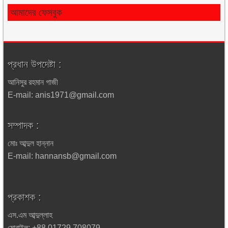
আমাদের ফেসবুক
প্রধান উপদেষ্টা :
আনিসুর রহমান গাজী
E-mail: anis1971@gmail.com
সম্পাদক :
মোঃ আব্দুল হান্নান
E-mail: hannansb@gmail.com
প্রকাশক :
এস.এম আব্দুল্লাহ
মোবাইল: +88 01729 708079