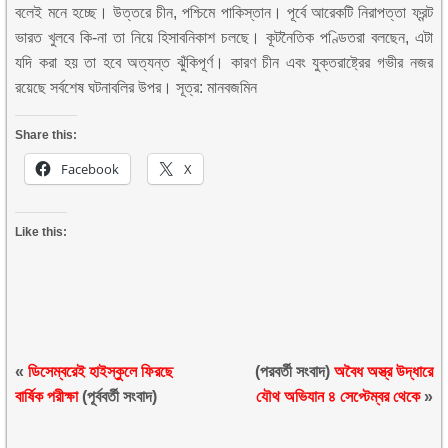
বলেই মনে হচ্ছে। উত্তরে চীন, পশ্চিমে পাকিস্তান। পূর্বে আরেকটি নিরাপত্তা ফ্রন্ট
ভারত খুলবে কি-না তা নিয়ে হিসাবনিকাশ চলছে। কূটনৈতিক পণ্ডিতরা বলছেন, এটা
যদি করা হয় তা হবে অত্যন্ত ঝুঁকিপূর্ণ। কারণ চীন এবং যুক্তরাষ্ট্রের গভীর নজর
রয়েছে সর্বশেষ ঘটনাবলির উপর। সূত্র: মানবজমিন
Share this:
Facebook
X
Like this:
«
ডিসেম্বরেই হাইস্কুলে ফিরছে
(পরবর্তী সংবাদ)
অবৈধ অস্ত্র উদ্ধারে
বার্ষিক পরীক্ষা
(পূর্ববর্তী সংবাদ)
যৌথ অভিযান ৪ সেপ্টেম্বর থেকে
»