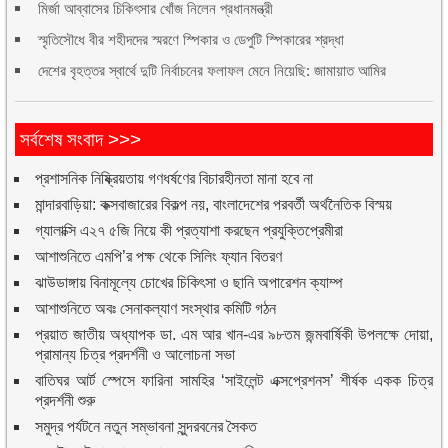
মির্জা আব্বাসের চিকিৎসার খোঁজ নিলেন প্রধানমন্ত্রী
স্মৃতিসৌধে বীর শহীদদের স্মরণে স্পিকার ও ডেপুটি স্পিকারের শ্রদ্ধা
দেশের বৃহত্তর স্বার্থে দুটি নির্বাচনের ফলাফল মেনে নিয়েছি: জামায়াত আমির
সর্বশেষ সংবাদ >>>
প্রশাসনিক নিষ্ক্রিয়তায় গণধর্ষণের বিচারহীনতা মানা হবে না
মান্দারবাড়িয়া: কক্সবাজারের বিকল্প নয়, বাংলাদেশের পরবর্তী অর্থনৈতিক বিস্ময়
গ্যালাক্সি এ২৭ ৫জি নিয়ে কী প্রত্যাশা করছেন প্রযুক্তিপ্রেমীরা
আশাশুনিতে এমপি’র পক্ষ থেকে সিলিং ফ্যান বিতরণ
ঝাউডাঙ্গায় বিনামূল্যে চোখের চিকিৎসা ও ছানি অপারেশন ক্যাম্প
আশাশুনিতে অবঃ সেনাকল্যাণ সংস্থার কমিটি গঠন
প্রয়াত জাতীয় অধ্যাপক ডা. এম আর খান-এর ৯৮তম জন্মবার্ষিকী উপলক্ষে দোয়া,
প্রামান্য চিত্র প্রদর্শনী ও আলোচনা সভা
বাতিঘর আর্ট স্পেসে ফারিনা সামহির ‘সাইলেন্ট এক্সপ্রেশনস’ শীর্ষক একক চিত্র
প্রদর্শনী শুরু
সমুদ্র পর্যটনে নতুন সম্ভাবনা সুন্দরবনের সৈকত