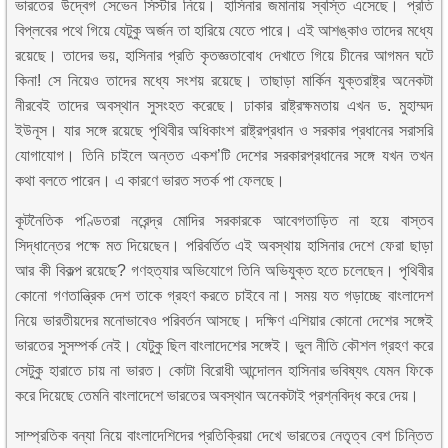
ভারতের উদ্বেগ সেভেন সিস্টার নিয়ে। হাসিনার জমানায় স্বস্তি এসেছে। প্রতি
বিপ্লবের পথে গিয়ে যেটুকু অর্জন তা হারিয়ে যেতে পারে। এই আশঙ্কাও তাদের মধ্যে
রয়েছে। তাদের ভয়, হাসিনার প্রতি কৃতজ্ঞতাবোধ দেখাতে গিয়ে চীনের আগমন ঘটে
কিনা! সে নিয়েও তাদের মধ্যে সংশয় রয়েছে। তাছাড়া মার্কিন যুক্তরাষ্ট্র অনেকটা
নীরবেই তাদের অবস্থান সুসংহত করেছে। ঢাকার রাষ্ট্রক্ষমতায় এখন ড. মুহাম্মদ
ইউনূস। যার সঙ্গে রয়েছে পৃথিবীর অধিকাংশ রাষ্ট্রপ্রধান ও সরকার প্রধানের সরাসরি
যোগাযোগ। তিনি চাইলে অন্তত একশ’টি দেশের সরকারপ্রধানের সঙ্গে যখন তখন
কথা বলতে পারেন। এ কারণে ভারত সতর্ক পা ফেলছে।
কূটনৈতিক পণ্ডিতরা নরেন্দ্র মোদির সরকারকে আবেগতাড়িত না হয়ে বাস্তব
সিদ্ধান্তের পক্ষে মত দিয়েছেন। পরিবর্তিত এই অবস্থায় হাসিনার দেশে ফেরা ছাড়া
আর কী বিকল্প রয়েছে? গণহত্যার অভিযোগে তিনি অভিযুক্ত হতে চলেছেন। পৃথিবীর
কোনো গণতান্ত্রিক দেশ তাকে গ্রহণ করতে চাইবে না। সময় যত গড়াচ্ছে বাংলাদেশ
নিয়ে ভারতীয়দের মনোভাবেও পরিবর্তন আসছে। দক্ষিণ এশিয়ার কোনো দেশের সঙ্গেই
ভারতের সুসম্পর্ক নেই। যেটুকু ছিল বাংলাদেশের সঙ্গেই। ভুল নীতি কৌশল গ্রহণ করে
সেটুকু হারাতে চায় না ভারত। কোটা বিরোধী আন্দোলন হাসিনার ভবিষ্যৎ যেমন ফিকে
করে দিয়েছে তেমনি বাংলাদেশে ভারতের অবস্থান অনেকটাই প্রশ্নবিদ্ধ করে দেয়।
সাম্প্রতিক বন্যা নিয়ে বাংলাদেশিদের প্রতিক্রিয়া দেখে ভারতের নেতৃত্ব বেশ চিন্তিত