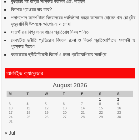
বুধহাটায় নষ্ট রাস্তা সংস্কার করলেন এড. শহিদুল
কিশোর গ্যাংয়ের দায় কার?
পলাশপোল আদর্শ উচ্চ বিদ্যালয়ের প্রতিষ্ঠাতা মরহুম আমজাদ হোসেন খান চৌধুরীর
মৃত্যুবার্ষিকী উপলক্ষে আলোচনা ও দোয়া
সাতক্ষীরায় বিশ্ব মানব পাচার প্রতিরোধ দিবস পালিত
দেবহাটায় দুর্নীতি প্রতিরোধ বিষয়ক রচনা ও বিতর্ক প্রতিযোগিতার সমাপনী ও
পুরস্কার বিতরণ
কলারোয়ায় দুর্নীতিবিরোধী বিতর্ক ও রচনা প্রতিযোগিতার সমাপ্তি
আর্কাইভ ক্যালেন্ডার
August 2026
M
T
W
T
F
S
S
1
2
3
4
5
6
7
8
9
10
11
12
13
14
15
16
17
18
19
20
21
22
23
24
25
26
27
28
29
30
31
« Jul