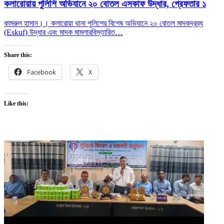
কলারোয়ায় পুলিশি অভিযানে ২০ বোতল এসকাফ উদ্ধার, গ্রেফতার ১
কামরুল হাসান।। কলারোয়া থানা পুলিশের বিশেষ অভিযানে ২০ বোতল মাদকদ্রব্য
(Eskuf) উদ্ধার এবং মাদক মামলার
বিস্তারিত…
Share this:
Facebook
X
Like this: