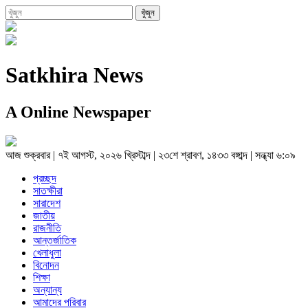
Satkhira News
A Online Newspaper
আজ
শুক্রবার
|
৭ই আগস্ট, ২০২৬ খ্রিস্টাব্দ
|
২৩শে শ্রাবণ, ১৪৩৩ বঙ্গাব্দ
|
সন্ধ্যা ৬:০৯
প্রচ্ছদ
সাতক্ষীরা
সারাদেশ
জাতীয়
রাজনীতি
আন্তর্জাতিক
খেলাধুলা
বিনোদন
শিক্ষা
অন্যান্য
আমাদের পরিবার