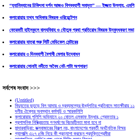
“হ্যানিম্যানের চিকিৎসা দর্শন আজও বিশ্বব্যাপী সমাদৃত” — ইজ্জত উল্লাহ, এমপি
কলারোয়ায় তথ্য অধিকার বিষয়ক ওরিয়েন্টেশন
বেত্রবতী হাইস্কুলে বাল্যবিবাহ ও যৌতুক প্রথা প্রতিরোধ বিষয়ক উদ্বুদ্ধকরণ সভা
কলারোয়ায় যাত্রা শুরু সিটি মেডিকেল সেন্টারের
কলারোয়ায় ৩ দিনব্যাপী বৈশাখী মেলার উদ্বোধন
কলারোয়ায় সোনাই নদীতে অবৈধ নেট-পাটা অপসারণ
সর্বশেষ সংবাদ >>>
(Untitled)
বিদ্যুতের ভূতুড়ে বিল আদায় ও দ্রব্যমূল্যের ঊর্ধ্বগতির প্রতিবাদে সাতক্ষীরায় ১১
দলীয় ঐক্যের অবস্থান কর্মসূচি ও স্মারকলিপি
কলারোয়ায় পুলিশি অভিযানে ২০ বোতল এসকাফ উদ্ধার, গ্রেফতার ১
প্রশাসনিক নিষ্ক্রিয়তায় গণধর্ষণের বিচারহীনতা মানা হবে না
মান্দারবাড়িয়া: কক্সবাজারের বিকল্প নয়, বাংলাদেশের পরবর্তী অর্থনৈতিক বিস্ময়
গ্যালাক্সি এ২৭ ৫জি নিয়ে কী প্রত্যাশা করছেন প্রযুক্তিপ্রেমীরা