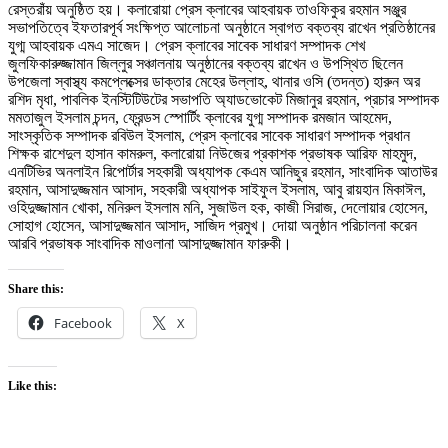
রেস্তরাঁয় অনুষ্ঠিত হয়। কলারোয়া প্রেস ক্লাবের আহবায়ক তাওফিকুর রহমান সঞ্জুর
সভাপতিত্বে ইফতারপূর্ব সংক্ষিপ্ত আলোচনা অনুষ্ঠানে স্বাগত বক্তব্য রাখেন প্রতিষ্ঠানের
যুগ্ম আহবায়ক এমএ সাজেদ। প্রেস ক্লাবের সাবেক সাধারণ সম্পাদক শেখ
জুলফিকারুজ্জামান জিল্লুর সঞ্চালনায় অনুষ্ঠানের বক্তব্য রাখেন ও উপস্থিত ছিলেন
উপজেলা স্বাস্থ্য কমপ্লেক্সের ডাক্তার মেহের উল্লাহ, থানার ওসি (তদন্ত) হারুন অর
রশিদ মৃধা, পাবলিক ইনস্টিটিউটের সভাপতি অ্যাডভোকেট মিজানুর রহমান, প্রচার সম্পাদক
মমতাজুল ইসলাম চন্দন, ফ্রেন্ডস স্পোর্টিং ক্লাবের যুগ্ম সম্পাদক রমজান আহমেদ,
সাংস্কৃতিক সম্পাদক রবিউল ইসলাম, প্রেস ক্লাবের সাবেক সাধারণ সম্পাদক প্রধান
শিক্ষক রাশেদুল হাসান কামরুল, কলারোয়া নিউজের প্রকাশক প্রভাষক আরিফ মাহমুদ,
এনটিভির অনলাইন রিপোর্টার সহকারী অধ্যাপক কেএম আনিছুর রহমান, সাংবাদিক আতাউর
রহমান, আসাদুজ্জমান আসাদ, সহকারী অধ্যাপক সাইফুল ইসলাম, আবু রায়হান মিকাঈল,
ওহিদুজ্জামান খোকা, মনিরুল ইসলাম মনি, সুজাউল হক, কাজী সিরাজ, দেলোয়ার হোসেন,
সোহাগ হোসেন, আসাদুজ্জমান আসাদ, সাজিদ প্রমুখ। দোয়া অনুষ্ঠান পরিচালনা করেন
আরবি প্রভাষক সাংবাদিক মাওলানা আসাদুজ্জামান ফারুকী।
Share this:
Facebook
X
Like this: