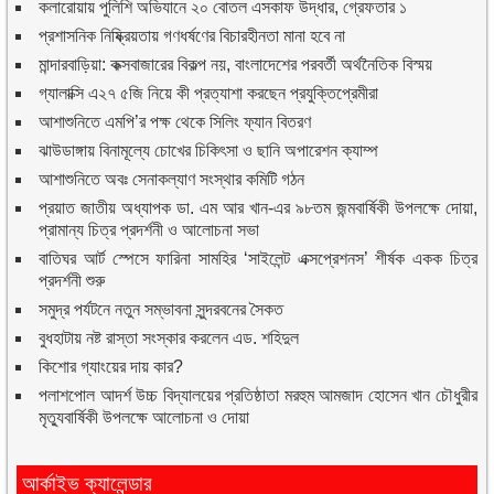
কলারোয়ায় পুলিশি অভিযানে ২০ বোতল এসকাফ উদ্ধার, গ্রেফতার ১
প্রশাসনিক নিষ্ক্রিয়তায় গণধর্ষণের বিচারহীনতা মানা হবে না
মান্দারবাড়িয়া: কক্সবাজারের বিকল্প নয়, বাংলাদেশের পরবর্তী অর্থনৈতিক বিস্ময়
গ্যালাক্সি এ২৭ ৫জি নিয়ে কী প্রত্যাশা করছেন প্রযুক্তিপ্রেমীরা
আশাশুনিতে এমপি’র পক্ষ থেকে সিলিং ফ্যান বিতরণ
ঝাউডাঙ্গায় বিনামূল্যে চোখের চিকিৎসা ও ছানি অপারেশন ক্যাম্প
আশাশুনিতে অবঃ সেনাকল্যাণ সংস্থার কমিটি গঠন
প্রয়াত জাতীয় অধ্যাপক ডা. এম আর খান-এর ৯৮তম জন্মবার্ষিকী উপলক্ষে দোয়া,
প্রামান্য চিত্র প্রদর্শনী ও আলোচনা সভা
বাতিঘর আর্ট স্পেসে ফারিনা সামহির ‘সাইলেন্ট এক্সপ্রেশনস’ শীর্ষক একক চিত্র
প্রদর্শনী শুরু
সমুদ্র পর্যটনে নতুন সম্ভাবনা সুন্দরবনের সৈকত
বুধহাটায় নষ্ট রাস্তা সংস্কার করলেন এড. শহিদুল
কিশোর গ্যাংয়ের দায় কার?
পলাশপোল আদর্শ উচ্চ বিদ্যালয়ের প্রতিষ্ঠাতা মরহুম আমজাদ হোসেন খান চৌধুরীর
মৃত্যুবার্ষিকী উপলক্ষে আলোচনা ও দোয়া
আর্কাইভ ক্যালেন্ডার