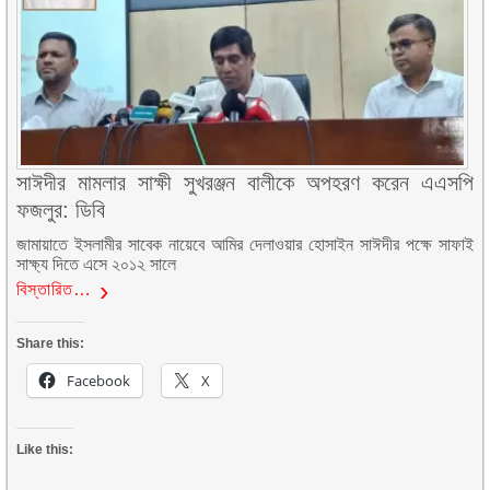
সাঈদীর মামলার সাক্ষী সুখরঞ্জন বালীকে অপহরণ করেন এএসপি
ফজলুর: ডিবি
জামায়াতে ইসলামীর সাবেক নায়েবে আমির দেলাওয়ার হোসাইন সাঈদীর পক্ষে সাফাই
সাক্ষ্য দিতে এসে ২০১২ সালে
বিস্তারিত…
Share this:
Facebook
X
Like this: