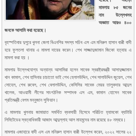
মামলায় ৮৫ জনের
নাম উল্লেখসহ
অজ্ঞাত আরও ৪০০
জনকে আসামি করা হয়েছে।
বৃহস্পতিবার দুপুরে খুলনা জেলা বিএনপির সদস্য সচিব এস এম মনিরুল হাসান বাপ্পী বাদী
হয়ে ফুলতলা থানায় এ মামলা দায়ের করেন। শেখ সাজ্জাদুজামান জিকো হত্যায় এ
মামলা করা হয় ।
মামলায় উল্লেখযোগ্য অন্যান্য আসামিরা হলেন সাবেক স্বরাষ্ট্রমন্ত্রী আসাদুজ্জামান
খান কামাল, শেখ হাসিনার চাচাতো ভাই শেখ হেলালউদ্দিন, শেখ সালাউদ্দিন জুয়েল, শেখ
সোহেল, শেখ রুবেল, শেখ বেলালউদ্দিন, কেসিসির সাবেক মেয়র তালুকদার আব্দুল
খালেক, আওয়ামী লীগের সাংগঠনিক সম্পাদক এস এম, কামাল হোসেন সাবেক
প্রতিমন্ত্রী বেগম মন্নুজান সুফিয়ান।
এ মামলায় খুলনায় জামায়াত সমর্থিত ব্যবসায়ী হিসেবে পরিচিত হ্যামকো ব্যাটারি
লিমিটেডের স্বত্বাধিকারী আজাদ আব্দুল্লাহ আল মাহমুদের নাম রয়েছে ৪৮ নম্বরে।
মামলার এজাহারে বাদী এস এম মনিরুল হাসান বাপ্পী উল্লেখ করেন, ২০২২ সালের ২২