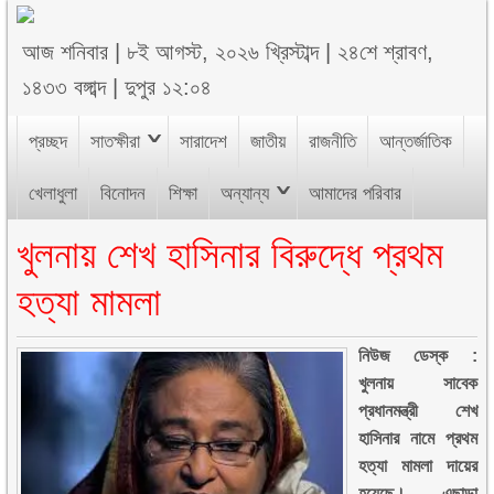
আজ
শনিবার
|
৮ই আগস্ট, ২০২৬ খ্রিস্টাব্দ
|
২৪শে শ্রাবণ,
১৪৩৩ বঙ্গাব্দ
|
দুপুর ১২:০৪
প্রচ্ছদ
সাতক্ষীরা
সারাদেশ
জাতীয়
রাজনীতি
আন্তর্জাতিক
খেলাধুলা
বিনোদন
শিক্ষা
অন্যান্য
আমাদের পরিবার
খুলনায় শেখ হাসিনার বিরুদ্ধে প্রথম
হত্যা মামলা
নিউজ ডেস্ক :
খুলনায় সাবেক
প্রধানমন্ত্রী শেখ
হাসিনার নামে প্রথম
হত্যা মামলা দায়ের
হয়েছে। এছাড়া