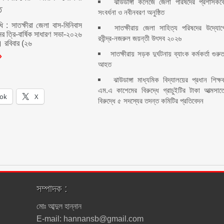
ঝাউডাঙ্গা কলেজে জেলা পরিষদের প্রশাসকক
ত
সংবর্ধনা ও নবীনবরণ অনুষ্ঠিত
ধি : সাতক্ষীরা জেলা বাস-মিনিবাস
সাতক্ষীরায় জেলা সাহিত্য পরিষদের উদ্যোগ
ের ত্রি-বার্ষিক সাধারণ সভা-২০২৬
রবীন্দ্র-নজরুল জয়ন্তী উৎসব ২০২৬
। রবিবার (২৬
সাতক্ষীরায় সড়ক দুর্ঘটনায় ব্যাংক কর্মকর্তা গুরু
আহত
ঝাউডাঙ্গা মাধ্যমিক বিদ্যালয়ের প্রধান শিক্ষ
এম.এ কাশেমের বিরুদ্ধে গ্রাচুইটির টাকা আত্মসাত
ok
X
বিরুদ্ধে ৫ সদস্যের তদন্ত কমিটির প্রতিবেদন
সম্পাদক :
মোঃ আব্দুল হান্নান
E-mail: hannansb@gmail.com