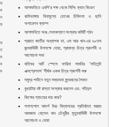
ার
আশাশুনিতে এমপি’র পক্ষ থেকে সিলিং ফ্যান বিতরণ
টক
ঝাউডাঙ্গায় বিনামূল্যে চোখের চিকিৎসা ও ছানি
মন
অপারেশন ক্যাম্প
ার
আশাশুনিতে অবঃ সেনাকল্যাণ সংস্থার কমিটি গঠন
প্রয়াত জাতীয় অধ্যাপক ডা. এম আর খান-এর ৯৮তম
ার
জন্মবার্ষিকী উপলক্ষে দোয়া, প্রামান্য চিত্র প্রদর্শনী ও
দা
আলোচনা সভা
এক
দক
বাতিঘর আর্ট স্পেসে ফারিনা সামহির ‘সাইলেন্ট
কে
এক্সপ্রেশনস’ শীর্ষক একক চিত্র প্রদর্শনী শুরু
সমুদ্র পর্যটনে নতুন সম্ভাবনা সুন্দরবনের সৈকত
বুধহাটায় নষ্ট রাস্তা সংস্কার করলেন এড. শহিদুল
কিশোর গ্যাংয়ের দায় কার?
পলাশপোল আদর্শ উচ্চ বিদ্যালয়ের প্রতিষ্ঠাতা মরহুম
আমজাদ হোসেন খান চৌধুরীর মৃত্যুবার্ষিকী উপলক্ষে
আলোচনা ও দোয়া