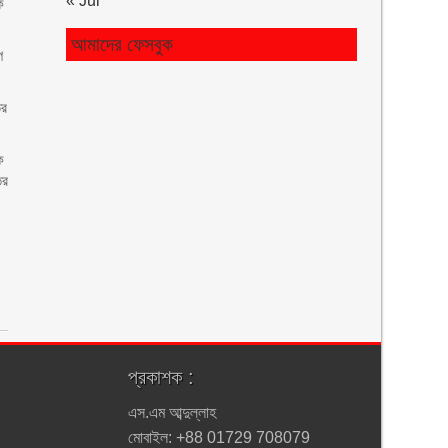
« Jul
ে
আমাদের ফেসবুক
ে
তর
ক
ের
প্রকাশক :
এস.এম আব্দুল্লাহ
মোবাইল: +88 01729 708079