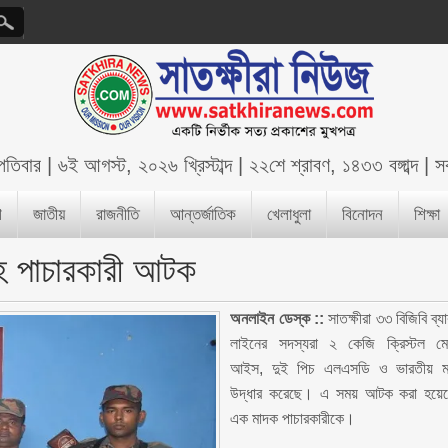
্পতিবার
|
৬ই আগস্ট, ২০২৬ খ্রিস্টাব্দ
|
২২শে শ্রাবণ, ১৪৩৩ বঙ্গাব্দ
|
স
শ
জাতীয়
রাজনীতি
আন্তর্জাতিক
খেলাধুলা
বিনোদন
শিক্ষা
হ পাচারকারী আটক
অনলাইন ডেস্ক ::
সাতক্ষীরা ৩৩ বিজিবি ব্য
লাইনের সদস্যরা ২ কেজি ক্রিস্টল ম
আইস, দুই পিচ এলএসডি ও ভারতীয় 
উদ্ধার করেছে। এ সময় আটক করা হয়ে
এক মাদক পাচারকারীকে।