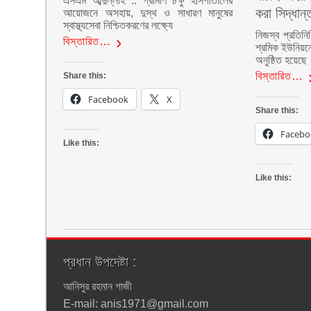
এসএম আব্দুল্লাহ :: গ্রামীণ চক্ষু হাসপাতালের
করা সিদ্ধান্
আয়োজনে অসহায়, দুস্থ ও সাধারণ মানুষের
স্বাস্থ্যসেবা নিশ্চিতকরণের লক্ষ্যে
নিজস্ব প্রতিনি
বিস্তারিত…
শ্রমিক ইউনিয়ন
অনুষ্ঠিত হয়েছে
বিস্তারিত…
Share this:
Facebook
X
Share this:
Facebo
Like this:
Like this:
প্রধান উপদেষ্টা :
আনিসুর রহমান গাজী
E-mail: anis1971@gmail.com