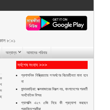
কাল ৮:০১
অন্যান্য
আমাদের পরিবার
সর্বশেষ সংবাদ >>>
প্রশাসনিক নিষ্ক্রিয়তায় গণধর্ষণের বিচারহীনতা মানা হবে
াক
না
েথ
মান্দারবাড়িয়া: কক্সবাজারের বিকল্প নয়, বাংলাদেশের পরবর্তী
মদ
অর্থনৈতিক বিস্ময়
ছে
গ্যালাক্সি এ২৭ ৫জি নিয়ে কী প্রত্যাশা করছেন
প্রযুক্তিপ্রেমীরা