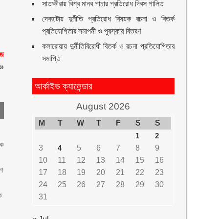
সাতক্ষীরায় বিশ্ব মানব পাচার প্রতিরোধ দিবস পালিত
দেবহাটায় দুর্নীতি প্রতিরোধ বিষয়ক রচনা ও বিতর্ক
প্রতিযোগিতার সমাপনী ও পুরস্কার বিতরণ
কলারোয়ায় দুর্নীতিবিরোধী বিতর্ক ও রচনা প্রতিযোগিতার
াজ
সমাপ্তি
»
আর্কাইভ ক্যালেন্ডার
August 2026
M
T
W
T
F
S
S
1
2
িক
3
4
5
6
7
8
9
10
11
12
13
14
15
16
োগ
17
18
19
20
21
22
23
24
25
26
27
28
29
30
ে
31