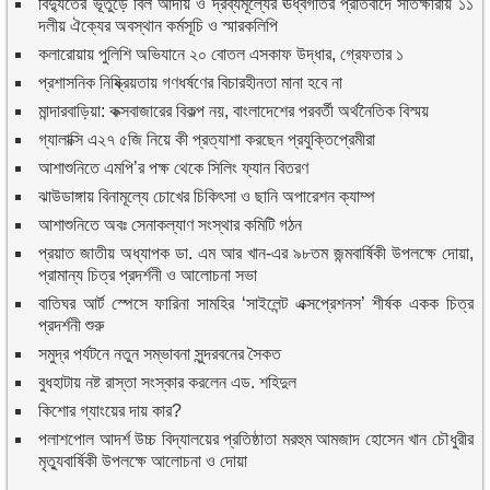
বিদ্যুতের ভূতুড়ে বিল আদায় ও দ্রব্যমূল্যের ঊর্ধ্বগতির প্রতিবাদে সাতক্ষীরায় ১১
দলীয় ঐক্যের অবস্থান কর্মসূচি ও স্মারকলিপি
কলারোয়ায় পুলিশি অভিযানে ২০ বোতল এসকাফ উদ্ধার, গ্রেফতার ১
প্রশাসনিক নিষ্ক্রিয়তায় গণধর্ষণের বিচারহীনতা মানা হবে না
মান্দারবাড়িয়া: কক্সবাজারের বিকল্প নয়, বাংলাদেশের পরবর্তী অর্থনৈতিক বিস্ময়
গ্যালাক্সি এ২৭ ৫জি নিয়ে কী প্রত্যাশা করছেন প্রযুক্তিপ্রেমীরা
আশাশুনিতে এমপি’র পক্ষ থেকে সিলিং ফ্যান বিতরণ
ঝাউডাঙ্গায় বিনামূল্যে চোখের চিকিৎসা ও ছানি অপারেশন ক্যাম্প
আশাশুনিতে অবঃ সেনাকল্যাণ সংস্থার কমিটি গঠন
প্রয়াত জাতীয় অধ্যাপক ডা. এম আর খান-এর ৯৮তম জন্মবার্ষিকী উপলক্ষে দোয়া,
প্রামান্য চিত্র প্রদর্শনী ও আলোচনা সভা
বাতিঘর আর্ট স্পেসে ফারিনা সামহির ‘সাইলেন্ট এক্সপ্রেশনস’ শীর্ষক একক চিত্র
প্রদর্শনী শুরু
সমুদ্র পর্যটনে নতুন সম্ভাবনা সুন্দরবনের সৈকত
বুধহাটায় নষ্ট রাস্তা সংস্কার করলেন এড. শহিদুল
কিশোর গ্যাংয়ের দায় কার?
পলাশপোল আদর্শ উচ্চ বিদ্যালয়ের প্রতিষ্ঠাতা মরহুম আমজাদ হোসেন খান চৌধুরীর
মৃত্যুবার্ষিকী উপলক্ষে আলোচনা ও দোয়া