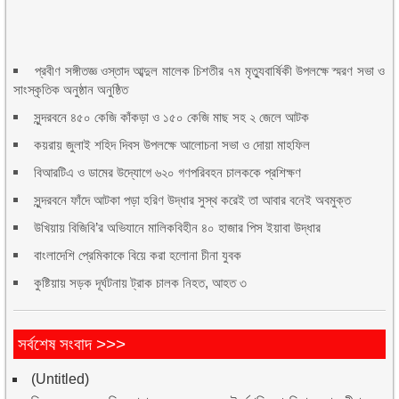
প্রবীণ সঙ্গীতজ্ঞ ওস্তাদ আব্দুল মালেক চিশতীর ৭ম মৃত্যুবার্ষিকী উপলক্ষে স্মরণ সভা ও
সাংস্কৃতিক অনুষ্ঠান অনুষ্ঠিত
সুন্দরবনে ৪৫০ কেজি কাঁকড়া ও ১৫০ কেজি মাছ সহ ২ জেলে আটক
কয়রায় জুলাই শহিদ দিবস উপলক্ষে আলোচনা সভা ও দোয়া মাহফিল
বিআরটিএ ও ডামের উদ্যোগে ৬২০ গণপরিবহন চালককে প্রশিক্ষণ
সুন্দরবনে ফাঁদে আটকা পড়া হরিণ উদ্ধার সুস্থ করেই তা আবার বনেই অবমুক্ত
উখিয়ায় বিজিবি’র অভিযানে মালিকবিহীন ৪০ হাজার পিস ইয়াবা উদ্ধার
বাংলাদেশি প্রেমিকাকে বিয়ে করা হলোনা চীনা যুবক
কুষ্টিয়ায় সড়ক দূর্ঘটনায় ট্রাক চালক নিহত, আহত ৩
সর্বশেষ সংবাদ >>>
(Untitled)