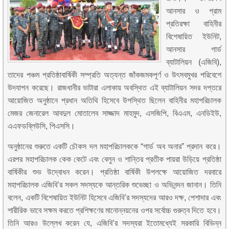
আনসার ও গ্রাম
প্রতিরক্ষা বাহিনীর
বিশেষায়িত ইউনিট,
আনসার গার্ড
ব্যাটালিয়ন (এজিবি),
তাদের পঞ্চম প্রতিষ্ঠাবার্ষিকী সম্প্রতি অত্যন্ত জাঁকজমকপূর্ণ ও উৎসবমুখর পরিবেশে
উদযাপন করেছে। রাজধানীর ভাটারা এলাকায় অবস্থিত এই ব্যাটালিয়ন সদর দপ্তরে
আয়োজিত অনুষ্ঠানে প্রধান অতিথি হিসেবে উপস্থিত ছিলেন বাহিনীর মহাপরিচালক
মেজর জেনারেল আবদুল মোতালেব সাজ্জাদ মাহমুদ, এসজিপি, বিএএম, এনডিইউ,
এএফডব্লিউসি, পিএসসি।
অনুষ্ঠানের শুরুতে একটি চৌকস দল মহাপরিচালককে “গার্ড অব অনার” প্রদান করে।
এরপর মহাপরিচালক কেক কেটে এবং বেলুন ও শান্তির প্রতীক পায়রা উড়িয়ে প্রতিষ্ঠা
বার্ষিকীর শুভ উদ্বোধন করেন। প্রতিষ্ঠা বার্ষিকী উপলক্ষে আয়োজিত দরবারে
মহাপরিচালক এজিবি’র সকল সদস্যকে আন্তরিক শুভেচ্ছা ও অভিনন্দন জানান। তিনি
বলেন, একটি বিশেষায়িত ইউনিট হিসেবে এজিবি’র সদস্যদের আরও দক্ষ, পেশাদার এবং
শারীরিক ভাবে সক্ষম করতে প্রশিক্ষণের মানোন্নয়নের ওপর সর্বোচ্চ গুরুত্ব দিতে হবে।
তিনি আরও উল্লেখ করেন যে, এজিবি’র সদস্যরা ইতোমধ্যেই সরকারি বিভিন্ন