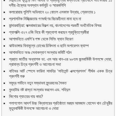
বিদ্যুতের ভূতুড়ে বিল আদায় ও দ্রব্যমূল্যের ঊর্ধ্বগতির প্রতিবাদে সাতক্ষীরায় ১১
দলীয় ঐক্যের অবস্থান কর্মসূচি ও স্মারকলিপি
কলারোয়ায় পুলিশি অভিযানে ২০ বোতল এসকাফ উদ্ধার, গ্রেফতার ১
প্রশাসনিক নিষ্ক্রিয়তায় গণধর্ষণের বিচারহীনতা মানা হবে না
মান্দারবাড়িয়া: কক্সবাজারের বিকল্প নয়, বাংলাদেশের পরবর্তী অর্থনৈতিক বিস্ময়
গ্যালাক্সি এ২৭ ৫জি নিয়ে কী প্রত্যাশা করছেন প্রযুক্তিপ্রেমীরা
আশাশুনিতে এমপি’র পক্ষ থেকে সিলিং ফ্যান বিতরণ
ঝাউডাঙ্গায় বিনামূল্যে চোখের চিকিৎসা ও ছানি অপারেশন ক্যাম্প
আশাশুনিতে অবঃ সেনাকল্যাণ সংস্থার কমিটি গঠন
প্রয়াত জাতীয় অধ্যাপক ডা. এম আর খান-এর ৯৮তম জন্মবার্ষিকী উপলক্ষে দোয়া,
প্রামান্য চিত্র প্রদর্শনী ও আলোচনা সভা
বাতিঘর আর্ট স্পেসে ফারিনা সামহির ‘সাইলেন্ট এক্সপ্রেশনস’ শীর্ষক একক চিত্র
প্রদর্শনী শুরু
সমুদ্র পর্যটনে নতুন সম্ভাবনা সুন্দরবনের সৈকত
বুধহাটায় নষ্ট রাস্তা সংস্কার করলেন এড. শহিদুল
কিশোর গ্যাংয়ের দায় কার?
পলাশপোল আদর্শ উচ্চ বিদ্যালয়ের প্রতিষ্ঠাতা মরহুম আমজাদ হোসেন খান চৌধুরীর
মৃত্যুবার্ষিকী উপলক্ষে আলোচনা ও দোয়া