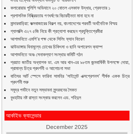
দলীয় ঐক্যের অবস্থান কর্মসূচি ও স্মারকলিপি
কলারোয়ায় পুলিশি অভিযানে ২০ বোতল এসকাফ উদ্ধার, গ্রেফতার ১
প্রশাসনিক নিষ্ক্রিয়তায় গণধর্ষণের বিচারহীনতা মানা হবে না
মান্দারবাড়িয়া: কক্সবাজারের বিকল্প নয়, বাংলাদেশের পরবর্তী অর্থনৈতিক বিস্ময়
গ্যালাক্সি এ২৭ ৫জি নিয়ে কী প্রত্যাশা করছেন প্রযুক্তিপ্রেমীরা
আশাশুনিতে এমপি’র পক্ষ থেকে সিলিং ফ্যান বিতরণ
ঝাউডাঙ্গায় বিনামূল্যে চোখের চিকিৎসা ও ছানি অপারেশন ক্যাম্প
আশাশুনিতে অবঃ সেনাকল্যাণ সংস্থার কমিটি গঠন
প্রয়াত জাতীয় অধ্যাপক ডা. এম আর খান-এর ৯৮তম জন্মবার্ষিকী উপলক্ষে দোয়া,
প্রামান্য চিত্র প্রদর্শনী ও আলোচনা সভা
বাতিঘর আর্ট স্পেসে ফারিনা সামহির ‘সাইলেন্ট এক্সপ্রেশনস’ শীর্ষক একক চিত্র
প্রদর্শনী শুরু
সমুদ্র পর্যটনে নতুন সম্ভাবনা সুন্দরবনের সৈকত
বুধহাটায় নষ্ট রাস্তা সংস্কার করলেন এড. শহিদুল
আর্কাইভ ক্যালেন্ডার
December 2025