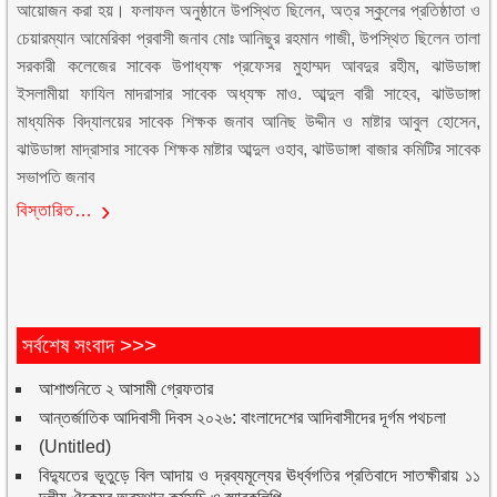
আয়োজন করা হয়। ফলাফল অনুষ্ঠানে উপস্থিত ছিলেন, অত্র স্কুলের প্রতিষ্ঠাতা ও
চেয়ারম্যান আমেরিকা প্রবাসী জনাব মোঃ আনিছুর রহমান গাজী, উপস্থিত ছিলেন তালা
সরকারী কলেজের সাবেক উপাধ্যক্ষ প্রফেসর মুহাম্মদ আবদুর রহীম, ঝাউডাঙ্গা
ইসলামীয়া ফাযিল মাদরাসার সাবেক অধ্যক্ষ মাও. আব্দুল বারী সাহেব, ঝাউডাঙ্গা
মাধ্যমিক বিদ্যালয়ের সাবেক শিক্ষক জনাব আনিছ উদ্দীন ও মাষ্টার আবুল হোসেন,
ঝাউডাঙ্গা মাদ্রাসার সাবেক শিক্ষক মাষ্টার আব্দুল ওহাব, ঝাউডাঙ্গা বাজার কমিটির সাবেক
সভাপতি জনাব
বিস্তারিত…
সর্বশেষ সংবাদ >>>
আশাশুনিতে ২ আসামী গ্রেফতার
আন্তর্জাতিক আদিবাসী দিবস ২০২৬: বাংলাদেশের আদিবাসীদের দূর্গম পথচলা
(Untitled)
বিদ্যুতের ভূতুড়ে বিল আদায় ও দ্রব্যমূল্যের ঊর্ধ্বগতির প্রতিবাদে সাতক্ষীরায় ১১