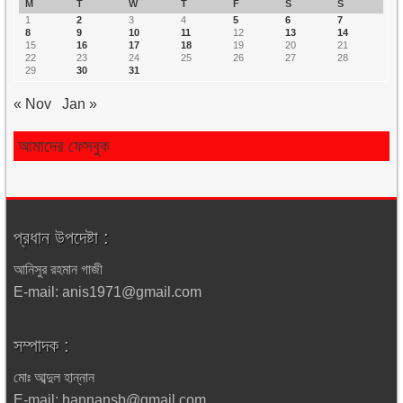
M
T
W
T
F
S
S
1
2
3
4
5
6
7
8
9
10
11
12
13
14
15
16
17
18
19
20
21
22
23
24
25
26
27
28
29
30
31
« Nov
Jan »
আমাদের ফেসবুক
প্রধান উপদেষ্টা :
আনিসুর রহমান গাজী
E-mail: anis1971@gmail.com
সম্পাদক :
মোঃ আব্দুল হান্নান
E-mail: hannansb@gmail.com