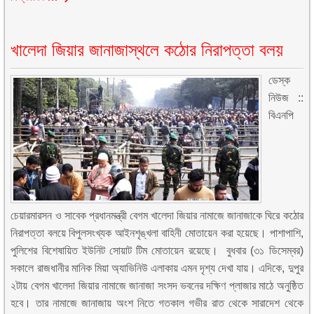
খালেদা জিয়ার জানাজাস্থলে কঠোর নিরাপত্তা বলয়
ডেস্ক
নিউজ ::
বিএনপি
চেয়ারমারসন ও ‎সাবেক প্রধানমন্ত্রী বেগম খালেদা জিয়ার নামাজে জানাজাকে ঘিরে কঠোর
নিরাপত্তা বলয়ে বিপুলসংখ্যক আইনশৃঙ্খলা বাহিনী মোতায়েন করা হয়েছে। পাশাপাশি,
পুলিশের বিশেষায়িত ইউনিট সোয়াট টিম মোতায়েন রয়েছে। ‎ ‎বুধবার (৩১ ডিসেম্বর)
সকালে রাজধানীর মানিক মিয়া অ্যাভিনিউ এলাকায় এমন দৃশ্য দেখা যায়। ‎এদিকে, দুপুর
২টায় বেগম খালেদা জিয়ার নামাজে জানাজা সংসদ ভবনের দক্ষিণ প্লাজার মাঠে অনুষ্ঠিত
হবে। তার নামাজে জানাজায় অংশ নিতে গতকাল গভীর রাত থেকে সারাদেশ থেকে