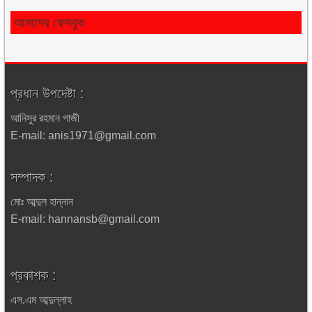
আমাদের ফেসবুক
প্রধান উপদেষ্টা :
আনিসুর রহমান গাজী
E-mail: anis1971@gmail.com
সম্পাদক :
মোঃ আব্দুল হান্নান
E-mail: hannansb@gmail.com
প্রকাশক :
এস.এম আব্দুল্লাহ