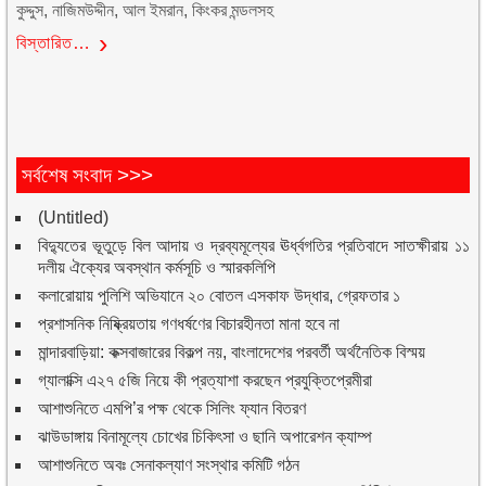
কুদ্দুস, নাজিমউদ্দীন, আল ইমরান, কিংকর মন্ডলসহ
বিস্তারিত…
সর্বশেষ সংবাদ >>>
(Untitled)
বিদ্যুতের ভূতুড়ে বিল আদায় ও দ্রব্যমূল্যের ঊর্ধ্বগতির প্রতিবাদে সাতক্ষীরায় ১১
দলীয় ঐক্যের অবস্থান কর্মসূচি ও স্মারকলিপি
কলারোয়ায় পুলিশি অভিযানে ২০ বোতল এসকাফ উদ্ধার, গ্রেফতার ১
প্রশাসনিক নিষ্ক্রিয়তায় গণধর্ষণের বিচারহীনতা মানা হবে না
মান্দারবাড়িয়া: কক্সবাজারের বিকল্প নয়, বাংলাদেশের পরবর্তী অর্থনৈতিক বিস্ময়
গ্যালাক্সি এ২৭ ৫জি নিয়ে কী প্রত্যাশা করছেন প্রযুক্তিপ্রেমীরা
আশাশুনিতে এমপি’র পক্ষ থেকে সিলিং ফ্যান বিতরণ
ঝাউডাঙ্গায় বিনামূল্যে চোখের চিকিৎসা ও ছানি অপারেশন ক্যাম্প
আশাশুনিতে অবঃ সেনাকল্যাণ সংস্থার কমিটি গঠন