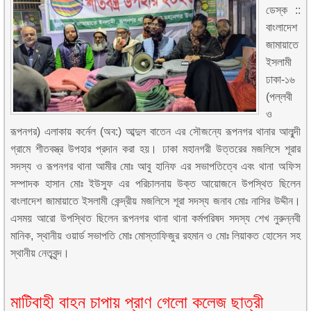
ডেস্ক ::
বাংলাদেশ
জামায়াতে
ইসলামী
ঢাকা-১৬
(পল্লবী
ও
রূপনগর) এলাকায় কর্নেল (অব:) আব্দুল বাতেন এর সৌজন্যে রূপনগর থানার আলুব্দী
গ্রামে শীতবস্ত্র উপহার প্রদান করা হয়। ঢাকা মহানগরী উত্তরের মজলিসে শূরার
সদস্য ও রূপনগর থানা আমীর মোঃ আবু হানিফ এর সভাপতিত্বে এবং থানা অফিস
সম্পাদক হাসান মোঃ ইউসুফ এর পরিচালনায় উক্ত আয়োজনে উপস্থিত ছিলেন
বাংলাদেশ জামায়াতে ইসলামী কেন্দ্রীয় মজলিসে শূরা সদস্য জনাব মোঃ নাসির উদ্দীন।
এসময় আরো উপস্থিত ছিলেন রূপনগর থানা থানা কর্মপরিষদ সদস্য শেখ নুরুন্নবী
মানিক, স্থানীয় ওয়ার্ড সভাপতি মোঃ মোস্তাফিজুর রহমান ও মোঃ লিয়াকত হোসেন সহ
স্থানীয় নেতৃবৃন্দ।
মাটিবাহী বাহন চাপায় প্রাণ গেলো কলেজ ছাত্রী