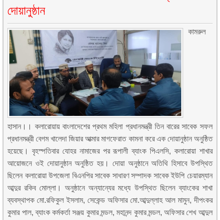
দোয়ানুষ্ঠান
কামরুল
হাসান।। কলারোয়ায় বাংলাদেশের প্রথম মহিলা প্রধানমন্ত্রী তিন বারের সাবেক সফল
প্রধানমন্ত্রী বেগম খালেদা জিয়ার আত্মার মাগফেরাত কামনা করে এক দোয়ানুষ্ঠান অনুষ্ঠিত
হয়েছে। বৃহস্পতিবার যোহর নামাজের পর রূপালী ব্যাংক পিএলসি, কলারোয়া শাখার
আয়োজনে ওই দোয়ানুষ্ঠান অনুষ্ঠিত হয়। দোয়া অনুষ্ঠানে অতিথি হিসাবে উপস্থিত
ছিলেন কলারোয়া উপজেলা বিএনপির সাবেক সাধারণ সম্পাদক সাবেক ইউপি চেয়ারম্যান
আব্দুর রকিব মোল্লা। অনুষ্ঠানে অন্যান্যের মধ্যে উপস্থিত ছিলেন ব্যাংকের শাখা
ব্যবস্থাপক মো.রফিকুল ইসলাম, সেকেন্ড অফিসার মো.আব্দুল্লাহ আল মামুন, দীপংকর
কুমার পাল, ব্যাংক কর্মকর্তা সঞ্জয় কুমার মন্ডল, মহানন্দ কুমার মন্ডল, অফিসার শেখ আব্দুল