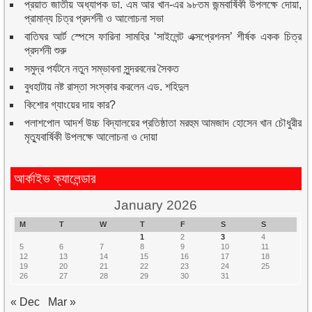
প্রয়াত জাতীয় অধ্যাপক ডা. এম আর খান-এর ৯৮তম জন্মবার্ষিকী উপলক্ষে দোয়া,
প্রামান্য চিত্র প্রদর্শনী ও আলোচনা সভা
বাতিঘর আর্ট স্পেসে ফারিনা সামহির ‘সাইলেন্ট এক্সপ্রেশনস’ শীর্ষক একক চিত্র
প্রদর্শনী শুরু
সমুদ্র পর্যটনে নতুন সম্ভাবনা সুন্দরবনের সৈকত
বুধহাটায় নষ্ট রাস্তা সংস্কার করলেন এড. শহিদুল
কিশোর গ্যাংয়ের দায় কার?
পলাশপোল আদর্শ উচ্চ বিদ্যালয়ের প্রতিষ্ঠাতা মরহুম আমজাদ হোসেন খান চৌধুরীর
মৃত্যুবার্ষিকী উপলক্ষে আলোচনা ও দোয়া
আর্কাইভ ক্যালেন্ডার
January 2026
M
T
W
T
F
S
S
1
2
3
4
5
6
7
8
9
10
11
12
13
14
15
16
17
18
19
20
21
22
23
24
25
26
27
28
29
30
31
« Dec
Mar »